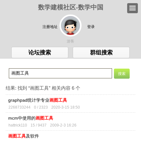
数学建模社区-数学中国
注册地址
登录
游客
论坛搜索
群组搜索
结果:
找到 “
画图工具
” 相关内容 6 个
graphpad统计学专业
画图工具
2268733244
0 / 2323
2020-3-15 18:50
mcm中使用的
画图工具
hattrick110
15 / 9437
2009-2-3 16:26
画图工具
及软件