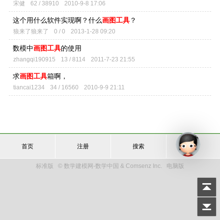
宋健
62 / 38910
2010-9-8 17:06
这个用什么软件实现啊？什么
画图工具
？
狼来了狼来了
0 / 0
2013-1-28 09:20
数模中
画图工具
的使用
zhangqi190915
13 / 8114
2011-7-23 21:55
求
画图工具
箱啊，
tiancai1234
34 / 16560
2010-9-9 21:11
首页
注册
搜索
登录
标准版
© 数学建模网-数学中国 & Comsenz Inc.
电脑版