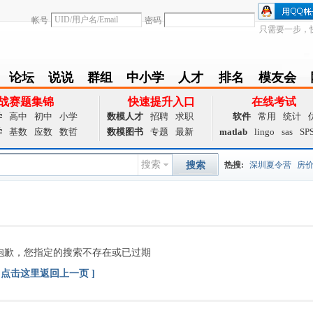
帐号
密码
只需要一步，
论坛
说说
群组
中小学
人才
排名
模友会
BBS
Follow
group
zxx
achieve
Ranklist
Club
战赛题集锦
快速提升入口
在线考试
学
高中
初中
小学
数模人才
招聘
求职
软件
常用
统计
学
基数
应数
数哲
数模图书
专题
最新
matlab
lingo
sas
SP
搜索
搜索
热搜:
深圳夏令营
房
数据挖掘
画图工具
国
夏令营
大数据
预测模
抱歉，您指定的搜索不存在或已过期
Q值法
规划
证书
数
[ 点击这里返回上一页 ]
成绩
挑战赛