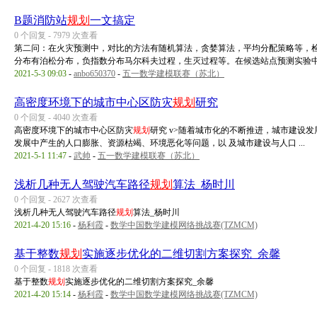
B题消防站
规划
一文搞定
0 个回复 - 7979 次查看
第二问：在火灾预测中，对比的方法有随机算法，贪婪算法，平均分配策略等，
分布有泊松分布，负指数分布马尔科夫过程，生灭过程等。在候选站点预测实验中， 
2021-5-3 09:03
-
anbo650370
-
五一数学建模联赛（苏北）
高密度环境下的城市中心区防灾
规划
研究
0 个回复 - 4040 次查看
高密度环境下的城市中心区防灾
规划
研究 v>随着城市化的不断推进，城市建设
发展中产生的人口膨胀、资源枯竭、环境恶化等问题，以 及城市建设与人口 ...
2021-5-1 11:47
-
武帅
-
五一数学建模联赛（苏北）
浅析几种无人驾驶汽车路径
规划
算法_杨时川
0 个回复 - 2627 次查看
浅析几种无人驾驶汽车路径
规划
算法_杨时川
2021-4-20 15:16
-
杨利霞
-
数学中国数学建模网络挑战赛(TZMCM)
基于整数
规划
实施逐步优化的二维切割方案探究_余馨
0 个回复 - 1818 次查看
基于整数
规划
实施逐步优化的二维切割方案探究_余馨
2021-4-20 15:14
-
杨利霞
-
数学中国数学建模网络挑战赛(TZMCM)