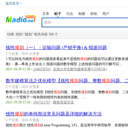
返回首页
文章
帖子
日志
相册
群组
用户
结果:
找到 “
规划
” 相关内容 500 个
线性
规划
（一）：运输问题 (产销平衡) & 指派问题
1 个回复 - 3030 次查看
1.可以转化为线性
规划
的问题很多看起来不是线性
规划
的问题也可以通过变换变
衡) ：康—希表上作业法 3. 指派问题的数学模型 上述指派问题的可行解可以 ...
2021-10-29 11:50
-
1440359316
-
全国大学生数学建模竞赛(CUMCM)
数学建模算法之优化模型【线性
规划
问题、整数
规划
问题、
0 个回复 - 2828 次查看
数学建模算法之优化模型【线性
规划
问题、非线性
规划
问题、整数
规划
问题、二
大化一个受限于一组有限的线性约束的线性函数。 ...
2021-10-28 15:36
-
1047521767
-
数模资源交流
线性
规划
的单纯形法常见问题及详细的解决方法
0 个回复 - 3636 次查看
线性
规划
简介 线性
规划
(Linear Programming, LP)，是运筹学中研