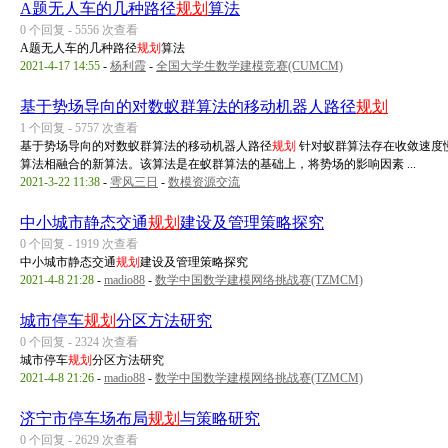
A题无人车的几种路径
规划
算法
0 个回复 - 5556 次查看
A题无人车的几种路径
规划
算法
2021-4-17 14:55
-
杨利霞
-
全国大学生数学建模竞赛(CUMCM)
基于势场导向的对数蚁群算法的移动机器人路径
规划
1 个回复 - 5757 次查看
基于势场导向的对数蚁群算法的移动机器人路径
规划
针对蚁群算法存在收敛速度
算法相融合的新算法。该算法是在蚁群算法的基础上，将势场的影响因素 ...
2021-3-22 11:38
-
雩风三日
-
数模资源交流
中小城市静态交通
规划
建设及管理策略探究
0 个回复 - 1919 次查看
中小城市静态交通
规划
建设及管理策略探究
2021-4-8 21:28
-
madio88
-
数学中国数学建模网络挑战赛(TZMCM)
城市停车
规划
分区方法研究
0 个回复 - 2324 次查看
城市停车
规划
分区方法研究
2021-4-8 21:26
-
madio88
-
数学中国数学建模网络挑战赛(TZMCM)
济宁市停车场布局
规划
与策略研究
0 个回复 - 2629 次查看