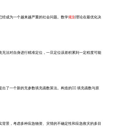
已经成为一个越来越严重的社会问题。数学
规划
理论在最优化决
系统无法对自身进行精准定位，一旦定位误差积累到一定程度可能
提出了一个新的无参数填充函数算法。构造的 填充函数与原
实背景，考虑多种应急物资、灾情的不确定性和应急救灾的多目