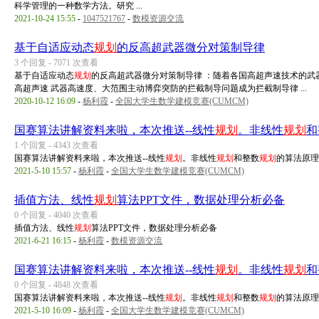
科学管理的一种数学方法。研究 ...
2021-10-24 15:55
-
1047521767
-
数模资源交流
基于自适应动态
规划
的反高超武器微分对策制导律
3 个回复 - 7071 次查看
基于自适应动态
规划
的反高超武器微分对策制导律 ：随着各国高超声速技术的武
高超声速 武器高速度、大范围主动博弈突防的拦截制导问题成为拦截制导律 ...
2020-10-12 16:09
-
杨利霞
-
全国大学生数学建模竞赛(CUMCM)
国赛算法讲解资料来啦，本次推送--线性
规划
。非线性
规划
和
1 个回复 - 4343 次查看
国赛算法讲解资料来啦，本次推送--线性
规划
。非线性
规划
和整数
规划
的算法原理
2021-5-10 15:57
-
杨利霞
-
全国大学生数学建模竞赛(CUMCM)
插值方法、线性
规划
算法PPT文件，数据处理分析必备
0 个回复 - 4040 次查看
插值方法、线性
规划
算法PPT文件，数据处理分析必备
2021-6-21 16:15
-
杨利霞
-
数模资源交流
国赛算法讲解资料来啦，本次推送--线性
规划
。非线性
规划
和
0 个回复 - 4848 次查看
国赛算法讲解资料来啦，本次推送--线性
规划
。非线性
规划
和整数
规划
的算法原理
2021-5-10 16:09
-
杨利霞
-
全国大学生数学建模竞赛(CUMCM)