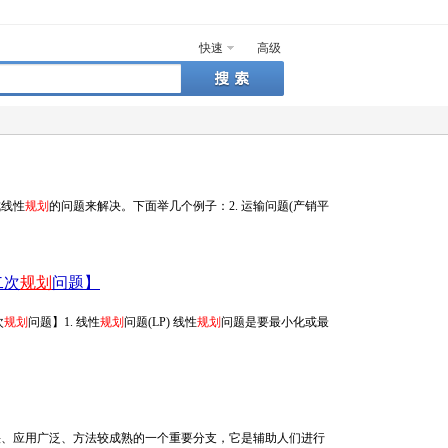
快速
高级
成线性
规划
的问题来解决。下面举几个例子：2. 运输问题(产销平
二次
规划
问题】
次
规划
问题】1. 线性
规划
问题(LP) 线性
规划
问题是要最小化或最
究较早、发展较快、应用广泛、方法较成熟的一个重要分支，它是辅助人们进行