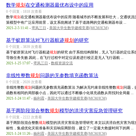
数学
规划
在交通检测器最优布设中的应用
0 个回复 - 1818 次查看
数学
规划
在交通检测器最优布设中的应用 随着城市的不断发展和壮大，交通状况
策模型中有广泛应用前景，该文系统阐述了基于道路网的交通检测器布设 ...
2021-2-5 11:41
-
雩风三日
-
美国大学生数学建模竞赛(MCM/ICM)
基于蚁群算法对飞行器航迹
规划
的研究
0 个回复 - 3839 次查看
基于蚁群算法对飞行器航迹
规划
的研究 由于系统结构限制，无人飞行器的定位
导致任务失败.因此，在飞行过程中对定位误差进行校正是无人飞行器航 ...
2021-1-25 17:07
-
雩风三日
-
数模资源交流
非线性整数
规划
问题的无参数填充函数算法
0 个回复 - 2020 次查看
非线性整数
规划
问题的无参数填充函数算法 为解决无约束非线性整数
规划
问题，
函数有相同的局部极小点，因此可以通过不断极小化填充函数从而找到全局最 ...
2021-1-24 11:47
-
杨利霞
-
美国大学生数学建模竞赛(MCM/ICM)
基于两阶段混合整数
规划
模型的洪涝灾害应急管理研究
0 个回复 - 2222 次查看
基于两阶段混合整数
规划
模型的洪涝灾害应急管理研究 本文以洪涝自然灾害为现
标性，集成优化灾前准备和灾后响应两阶段，建立了一定最大救援时间下的两 ...
2021-1-24 11:26
-
杨利霞
-
美国大学生数学建模竞赛(MCM/ICM)