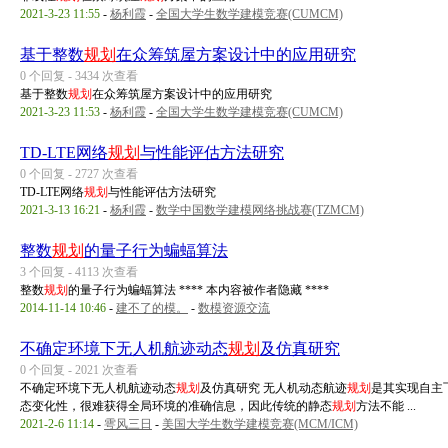
2021-3-23 11:55
-
杨利霞
-
全国大学生数学建模竞赛(CUMCM)
基于整数
规划
在众筹筑屋方案设计中的应用研究
0 个回复 - 3434 次查看
基于整数
规划
在众筹筑屋方案设计中的应用研究
2021-3-23 11:53
-
杨利霞
-
全国大学生数学建模竞赛(CUMCM)
TD-LTE网络
规划
与性能评估方法研究
0 个回复 - 2727 次查看
TD-LTE网络
规划
与性能评估方法研究
2021-3-13 16:21
-
杨利霞
-
数学中国数学建模网络挑战赛(TZMCM)
整数
规划
的量子行为蝙蝠算法
3 个回复 - 4113 次查看
整数
规划
的量子行为蝙蝠算法 **** 本内容被作者隐藏 ****
2014-11-14 10:46
-
建不了的模。
-
数模资源交流
不确定环境下无人机航迹动态
规划
及仿真研究
0 个回复 - 2021 次查看
不确定环境下无人机航迹动态
规划
及仿真研究 无人机动态航迹
规划
是其实现自主
态变化性，很难获得全局环境的准确信息，因此传统的静态
规划
方法不能 ...
2021-2-6 11:14
-
雩风三日
-
美国大学生数学建模竞赛(MCM/ICM)