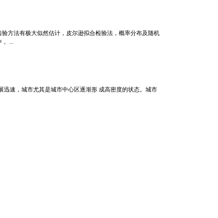
检验方法有极大似然估计，皮尔逊拟合检验法，概率分布及随机
...
发展迅速，城市尤其是城市中心区逐渐形 成高密度的状态。城市