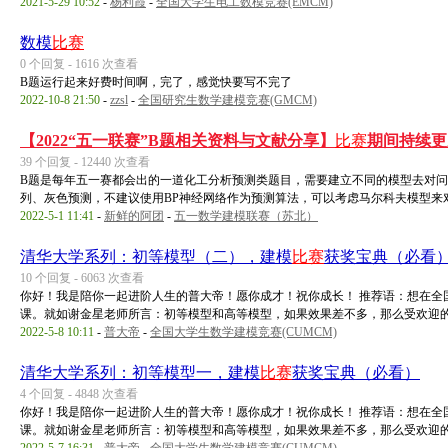
2021-5-29 10:52
-
杨利霞
-
全国大学生电工数模竞赛(EMCM)
数模
比赛
0 个回复 - 1616 次查看
B题运行起来好费时间啊，完了，感觉快要写不完了
2022-10-8 21:50
-
zzsl
-
全国研究生数学建模竞赛(GMCM)
【2022“五一联赛”B题相关资料与文献分享】
比赛
期间持续更
39 个回复 - 12440 次查看
B题是每年五一赛都会出的一道化工分析预测类题目，需要建立不同的模型去对
列、灰色预测，不建议使用BP神经网络作为预测算法，可以考虑马尔科夫模型来对第三
2022-5-1 11:41
-
新鲜的阿团
-
五一数学建模联赛（苏北）
清华大学系列：初等模型（二），建模
比赛
获奖宝典（必看）
10 个回复 - 6063 次查看
你好！我是陪你一起进阶人生的普大帝！愿你成才！祝你成长！ 推荐语：想在全
课。就如谢金星老师所言：初等模型和高等模型，如果效果差不多，那么受欢迎的一 
2022-5-8 10:11
-
普大帝
-
全国大学生数学建模竞赛(CUMCM)
清华大学系列：初等模型一，建模
比赛
获奖宝典（必看）
4 个回复 - 4848 次查看
你好！我是陪你一起进阶人生的普大帝！愿你成才！祝你成长！ 推荐语：想在全
课。就如谢金星老师所言：初等模型和高等模型，如果效果差不多，那么受欢迎的一 