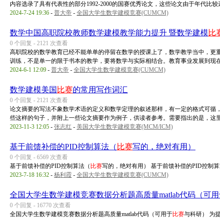
内容选录了具有代表性的部分1992-2000的国赛优秀论文，这些论文由于年代比较远 
2024-7-24 19:36
-
普大帝
-
全国大学生数学建模竞赛(CUMCM)
数学中国高职院校教师数学建模教学能力提升 暨数学建模
比
0 个回复 - 2121 次查看
高职院校的数学教育已经不能单单的停留在数学的授课上了，数学教学当中，更
训练，不是单一的限于书本的教学，要将数学与实际相结合。教育事业发展到现在， 
2024-6-1 12:09
-
普大帝
-
全国大学生数学建模竞赛(CUMCM)
数学建模美国
比赛
的常用写作词汇
0 个回复 - 2121 次查看
论文摘要的写法不象数学术语的定义和数学定理的叙述那样，有一定的格式可循
些这样的句子，并附上一些论文摘要作为例子，供读者参考。需要指出的是，这里所 
2023-11-3 12:05
-
张志红
-
美国大学生数学建模竞赛(MCM/ICM)
基于前馈补偿的PID控制算法（
比赛
写的，绝对有用）
0 个回复 - 6569 次查看
基于前馈补偿的PID控制算法（
比赛
写的，绝对有用） 基于前馈补偿的PID控制
2023-7-18 16:32
-
杨利霞
-
全国大学生数学建模竞赛(CUMCM)
全国大学生数学建模竞赛数据分析题高质量matlab代码（可用
0 个回复 - 16770 次查看
全国大学生数学建模竞赛数据分析题高质量matlab代码（可用于
比赛
与科研） 为