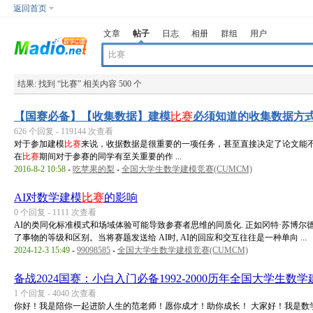
返回首页
文章
帖子
日志
相册
群组
用户
结果:
找到 “
比赛
” 相关内容 500 个
【国赛必备】【收集数据】建模
比赛
必须知道的收集数据方
626 个回复 - 119144 次查看
对于参加建模
比赛
来说，收据数据是很重要的一项任务，甚至直接决定了论文能
在
比赛
期间对于参赛的同学有至关重要的作 ...
2016-8-2 10:58
-
吃苹果的梨
-
全国大学生数学建模竞赛(CUMCM)
AI对数学建模
比赛
的影响
0 个回复 - 1111 次查看
AI的类同化标准模式和场域体验可能导致参赛者思维的同质化. 正如冈特·苏博尔德
了事物的等级和区别。当将赛题发送给 AI时, AI的回应和交互往往是一种单向 ...
2024-12-3 15:49
-
99098585
-
全国大学生数学建模竞赛(CUMCM)
备战2024国赛：小白入门必备1992-2000历年全国大学生数学
1 个回复 - 4040 次查看
你好！我是陪你一起进阶人生的范老师！愿你成才！助你成长！ 大家好！我是数