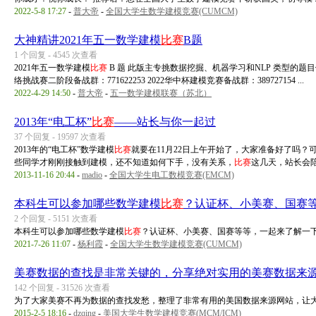
2022-5-8 17:27
-
普大帝
-
全国大学生数学建模竞赛(CUMCM)
大神精讲2021年五一数学建模
比赛
B题
1 个回复 - 4545 次查看
2021年五一数学建模
比赛
B 题 此版主专挑数据挖掘、机器学习和NLP 类型的题
络挑战赛二阶段备战群：771622253 2022华中杯建模竞赛备战群：389727154 ...
2022-4-29 14:50
-
普大帝
-
五一数学建模联赛（苏北）
2013年“电工杯”
比赛
——站长与你一起过
37 个回复 - 19597 次查看
2013年的“电工杯”数学建模
比赛
就要在11月22日上午开始了，大家准备好了吗
些同学才刚刚接触到建模，还不知道如何下手，没有关系，
比赛
这几天，站长会陪 .
2013-11-16 20:44
-
madio
-
全国大学生电工数模竞赛(EMCM)
本科生可以参加哪些数学建模
比赛
？认证杯、小美赛、国赛
2 个回复 - 5151 次查看
本科生可以参加哪些数学建模
比赛
？认证杯、小美赛、国赛等等，一起来了解一
2021-7-26 11:07
-
杨利霞
-
全国大学生数学建模竞赛(CUMCM)
美赛数据的查找是非常关键的，分享绝对实用的美赛数据来
142 个回复 - 31526 次查看
为了大家美赛不再为数据的查找发愁，整理了非常有用的美国数据来源网站，让
2015-2-5 18:16
-
dzqing
-
美国大学生数学建模竞赛(MCM/ICM)