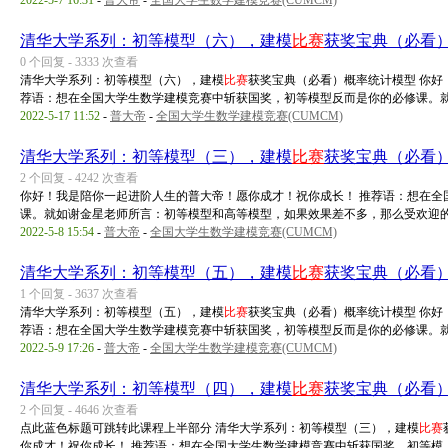
2022-5-7 16:31
-
普大帝
-
全国大学生数学建模竞赛(CUMCM)
清华大学系列：初等模型（六），建模
比赛
获奖宝典（必看
0 个回复 - 3333 次查看
清华大学系列：初等模型（六），建模
比赛
获奖宝典（必看）概率统计模型 你好
荐语：想在全国大学生数学建模竞赛中斩获国奖，初等模型反而是你的必修课。就 .
2022-5-17 11:52
-
普大帝
-
全国大学生数学建模竞赛(CUMCM)
清华大学系列：初等模型（三），建模
比赛
获奖宝典（必看
2 个回复 - 4242 次查看
你好！我是陪你一起进阶人生的普大帝！愿你成才！祝你成长！ 推荐语：想在全
课。就如谢金星老师所言：初等模型和高等模型，如果效果差不多，那么受欢迎的一 
2022-5-8 15:54
-
普大帝
-
全国大学生数学建模竞赛(CUMCM)
清华大学系列：初等模型（五），建模
比赛
获奖宝典（必看
1 个回复 - 3637 次查看
清华大学系列：初等模型（五），建模
比赛
获奖宝典（必看）概率统计模型 你好
荐语：想在全国大学生数学建模竞赛中斩获国奖，初等模型反而是你的必修课。就 .
2022-5-9 17:26
-
普大帝
-
全国大学生数学建模竞赛(CUMCM)
清华大学系列：初等模型（四），建模
比赛
获奖宝典（必看
2 个回复 - 4646 次查看
点此蓝色标题可跳转此课程上半部分 清华大学系列：初等模型（三），建模
比赛
你成才！祝你成长！ 推荐语：想在全国大学生数学建模竞赛中斩获国奖，初等模 ..