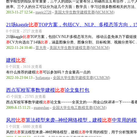
数学模型的组队非常重要，三个人的团队一定要有分工明确而且互有合作，三个
效率。三个人的分工可以分为这几个方面：数学员：学习过很多数模相关的方法、知 
2013-11-27 12:54
-
magic2728
-
美国大学生数学建模竞赛(MCM/ICM)
21场kaggle
比赛
TOP方案，包括CV、NLP、多模态等方向，1
0 个回复 - 2727 次查看
21场kaggle
比赛
TOP方案，包括CV/NLP/多模态等方向。 移动云盘免体力下载链
赛
CV方向选出了14场
比赛
，涵盖图像分类、图像分割、目标检测、视频分类等C ..
2022-11-24 10:46
-
普大帝
-
美国大学生数学建模竞赛(MCM/ICM)
建模
比赛
0 个回复 - 1616 次查看
有什么推荐的建模
比赛
可以参加吗？含金量高一点的
2022-10-23 04:13
-
Sofiapapa
-
全国大学生数学建模竞赛(CUMCM)
西点军校军事数学建模
比赛
论文集打包
45 个回复 - 25705 次查看
西点军校军事数学建模
比赛
论文集~~~~~全英文的~~~用金山快译译一下~~~~看
2009-8-15 11:21
-
guangshao
-
全国大学生电工数模竞赛(EMCM)
风控
比赛
算法模型来袭--神经网络模型，建模
比赛
中常用的模
1 个回复 - 6880 次查看
风控
比赛
算法模型来袭--神经网络模型，建模
比赛
中常用的模型，用于分析预测等