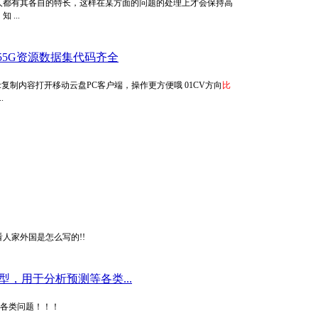
人都有其各自的特长，这样在某方面的问题的处理上才会保持高
...
55G资源数据集代码齐全
接:复制内容打开移动云盘PC客户端，操作更方便哦 01CV方向
比
.
看人家外国是怎么写的!!
型，用于分析预测等各类...
各类问题！！！