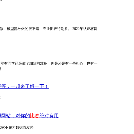
目做。模型部分做的很不错，专业图表特别多。 2022年认证杯网
？可能有同学已经做了细致的准备，但是还是有一些担心，也有一
..
等等，一起来了解一下！
下！
源网站，对你的
比赛
绝对有用
大家不在为数据而发愁