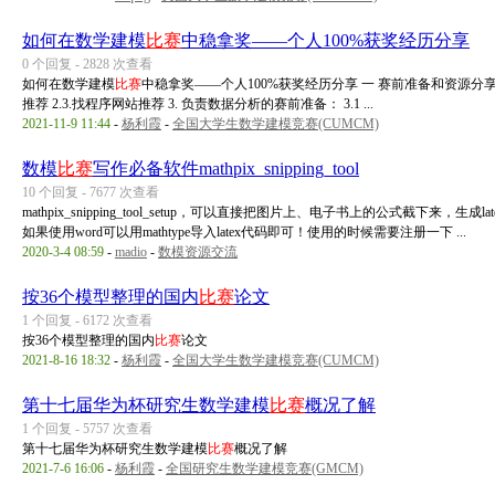
如何在数学建模
比赛
中稳拿奖——个人100%获奖经历分享
0 个回复 - 2828 次查看
如何在数学建模
比赛
中稳拿奖——个人100%获奖经历分享 一 赛前准备和资源分享 1. 
推荐 2.3.找程序网站推荐 3. 负责数据分析的赛前准备： 3.1 ...
2021-11-9 11:44
-
杨利霞
-
全国大学生数学建模竞赛(CUMCM)
数模
比赛
写作必备软件mathpix_snipping_tool
10 个回复 - 7677 次查看
mathpix_snipping_tool_setup，可以直接把图片上、电子书上的公式截下来
如果使用word可以用mathtype导入latex代码即可！使用的时候需要注册一下 ...
2020-3-4 08:59
-
madio
-
数模资源交流
按36个模型整理的国内
比赛
论文
1 个回复 - 6172 次查看
按36个模型整理的国内
比赛
论文
2021-8-16 18:32
-
杨利霞
-
全国大学生数学建模竞赛(CUMCM)
第十七届华为杯研究生数学建模
比赛
概况了解
1 个回复 - 5757 次查看
第十七届华为杯研究生数学建模
比赛
概况了解
2021-7-6 16:06
-
杨利霞
-
全国研究生数学建模竞赛(GMCM)