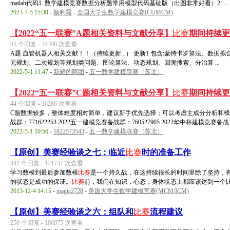
matlab代码1. 数学建模竞赛数据分析题常用模型代码基础版（出图非常好看）2. ...
2023-7-5 15:30
-
杨利霞
-
全国大学生数学建模竞赛(CUMCM)
【2022“五一联赛”A题相关资料与文献分享】
比赛
期间持续更
85 个回复 - 34398 次查看
A题 血管机器人相关文献！！（持续更新...） 更新1 包含:蒙特卡罗算法、数
元规划、二次规划等规划类问题、图论算法、动态规划、回溯搜索、分治算 ...
2022-5-1 11:47
-
新鲜的阿团
-
五一数学建模联赛（苏北）
【2022“五一联赛”C题相关资料与文献分享】
比赛
期间持续更
44 个回复 - 16286 次查看
C题数据较多，整体难度相对简单，建议新手优先选择；可以考虑主成分分析和模糊
战群：771622253 2022五一建模竞赛备战群：760527905 2022华中杯建模竞赛备战 .
2022-5-1 10:56
-
1822573543
-
五一数学建模联赛（苏北）
【原创】美赛经验谈之七：临近
比赛
时的准备工作
441 个回复 - 121737 次查看
学习数模到最后参加数模
比赛
是一个持久战，在这持续很长的时间里除了坚持，
的状态是成功的保证。
比赛
前，我们在知识，心态，身体状态上都应该达到一个比较 
2013-12-4 14:15
-
magic2728
-
美国大学生数学建模竞赛(MCM/ICM)
【原创】美赛经验谈之六：组队和
比赛
流程建议
250 个回复 - 106975 次查看