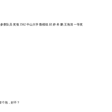
参赛队员 奖项 3562 中山大学 数模组 邱 婷 牟 鹏 王海清 一等奖
冒个泡，好不？