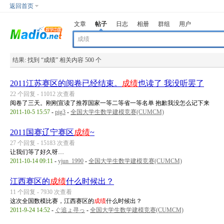
返回首页
文章
帖子
日志
相册
群组
用户
结果:
找到 “
成绩
” 相关内容 500 个
2011江苏赛区的阅卷已经结束。
成绩
也读了 我没听罢了
22 个回复 - 11012 次查看
阅卷了三天。刚刚宣读了推荐国家一等二等省一等名单 抱歉我没怎么记下来
2011-10-5 15:57
-
pig3
-
全国大学生数学建模竞赛(CUMCM)
2011国赛辽宁赛区
成绩
~
27 个回复 - 15183 次查看
让我们等了好久呀…
2011-10-14 09:11
-
yjun_1990
-
全国大学生数学建模竞赛(CUMCM)
江西赛区的
成绩
什么时候出？
11 个回复 - 7930 次查看
这次全国数模比赛，江西赛区的
成绩
什么时候出？
2011-9-24 14:52
-
ぐ追ょ寻っ
-
全国大学生数学建模竞赛(CUMCM)