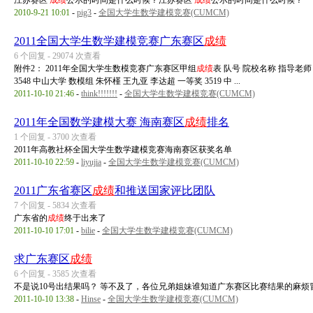
江苏赛区
成绩
公示的时间是什么时候？江苏赛区
成绩
公示的时间是什么时候？
2010-9-21 10:01
-
pig3
-
全国大学生数学建模竞赛(CUMCM)
2011全国大学生数学建模竞赛广东赛区
成绩
6 个回复 - 29074 次查看
附件2： 2011年全国大学生数模竞赛广东赛区甲组
成绩
表 队号 院校名称 指导老师 
3548 中山大学 数模组 朱怀槿 王九亚 李达超 一等奖 3519 中 ...
2011-10-10 21:46
-
think!!!!!!!
-
全国大学生数学建模竞赛(CUMCM)
2011年全国数学建模大赛 海南赛区
成绩
排名
1 个回复 - 3700 次查看
2011年高教社杯全国大学生数学建模竞赛海南赛区获奖名单
2011-10-10 22:59
-
liyujia
-
全国大学生数学建模竞赛(CUMCM)
2011广东省赛区
成绩
和推送国家评比团队
7 个回复 - 5834 次查看
广东省的
成绩
终于出来了
2011-10-10 17:01
-
bilie
-
全国大学生数学建模竞赛(CUMCM)
求广东赛区
成绩
6 个回复 - 3585 次查看
不是说10号出结果吗？ 等不及了，各位兄弟姐妹谁知道广东赛区比赛结果的麻烦
2011-10-10 13:38
-
Hinse
-
全国大学生数学建模竞赛(CUMCM)