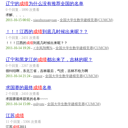
辽宁的
成绩
为什么没有推荐全国的名单
0 个回复 - 1890 次查看
求解、、、、
2011-10-15 00:02
-
xiaozhuxuanyuan
-
全国大学生数学建模竞赛(CUMCM)
！！！江西的
成绩
到底几时候出来呢？？
1 个回复 - 2431 次查看
！！！江西的
成绩
到底几时候出来呢？？
2011-10-14 19:26
-
♂冷风翔鹰№
-
全国大学生数学建模竞赛(CUMCM)
辽宁和黑龙江的
成绩
都出来了，吉林的呢？
0 个回复 - 2267 次查看
很纠结啊，东北三省，吉林最后，气愤，吉林不给力啊
2011-10-14 21:24
-
mtaxot
-
全国大学生数学建模竞赛(CUMCM)
求国赛的最终
成绩
名单
2 个回复 - 2410 次查看
求国赛最终获奖的名单~~~~
2011-10-14 15:09
-
quliyutu
-
全国大学生数学建模竞赛(CUMCM)
江苏
成绩
11 个回复 - 5306 次查看
江苏
成绩
2011