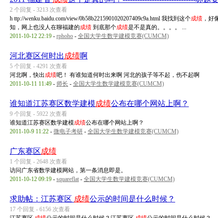
2 个回复 - 3213 次查看
h ttp://wenku.baidu.com/view/0b58b2215901020207409c9a.html 我找到这个
成绩
，好
知，网上也没人在聊福建的
成绩
到底那个
成绩
是不是真的。。。。 ...
2011-10-12 22:19
-
rphoho
-
全国大学生数学建模竞赛(CUMCM)
河北赛区何时出
成绩
啊
5 个回复 - 4291 次查看
河北啊，快出
成绩
吧！ 有谁知道何时出来啊 河北的孩子等不起，伤不起啊
2011-10-11 11:49
-
师长
-
全国大学生数学建模竞赛(CUMCM)
谁知道江苏赛区数学建模
成绩
公布在哪个网站上啊？
9 个回复 - 5922 次查看
谁知道江苏赛区数学建模
成绩
公布在哪个网站上啊？
2011-10-9 11:22
-
微电子考研
-
全国大学生数学建模竞赛(CUMCM)
广东赛区
成绩
1 个回复 - 2648 次查看
访问广东省数学建模网站，第一条消息即是。
2011-10-12 09:19
-
squareflat
-
全国大学生数学建模竞赛(CUMCM)
求助帖：江苏赛区
成绩
公示的时间是什么时候？
17 个回复 - 6156 次查看