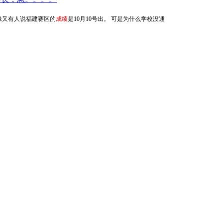
像又有人说福建赛区的
成绩
是10月10号出。 可是为什么学校没通