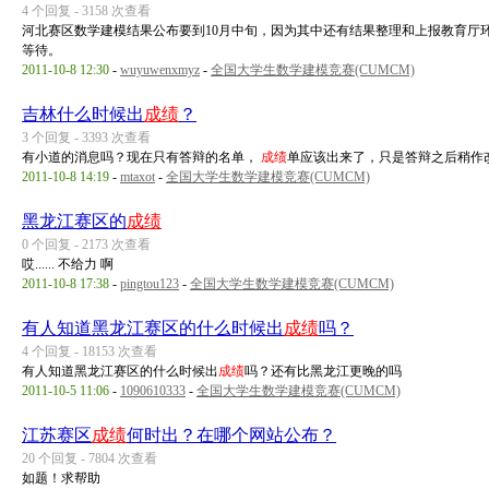
4 个回复 - 3158 次查看
河北赛区数学建模结果公布要到10月中旬，因为其中还有结果整理和上报教育厅
等待。
2011-10-8 12:30
-
wuyuwenxmyz
-
全国大学生数学建模竞赛(CUMCM)
吉林什么时候出
成绩
？
3 个回复 - 3393 次查看
有小道的消息吗？现在只有答辩的名单，
成绩
单应该出来了，只是答辩之后稍作
2011-10-8 14:19
-
mtaxot
-
全国大学生数学建模竞赛(CUMCM)
黑龙江赛区的
成绩
0 个回复 - 2173 次查看
哎...... 不给力 啊
2011-10-8 17:38
-
pingtou123
-
全国大学生数学建模竞赛(CUMCM)
有人知道黑龙江赛区的什么时候出
成绩
吗？
4 个回复 - 18153 次查看
有人知道黑龙江赛区的什么时候出
成绩
吗？还有比黑龙江更晚的吗
2011-10-5 11:06
-
1090610333
-
全国大学生数学建模竞赛(CUMCM)
江苏赛区
成绩
何时出？在哪个网站公布？
20 个回复 - 7804 次查看
如题！求帮助