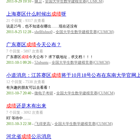
2011-9-29 19:10
-
侧卫
-
全国大学生数学建模竞赛(CUMCM)
上海赛区什么时候出
成绩
呀
21 个回复 - 9317 次查看
说是25号，也不知道在哪出……现在还没有
2011-9-25 12:28
-
shellfishno0
-
全国大学生数学建模竞赛(CUMCM)
广东赛区
成绩
今天公布？
7 个回复 - 5897 次查看
广东赛区
成绩
今天公布？ 求下载地址，求文档！！！
2011-10-1 09:26
-
52ubuntu
-
全国大学生数学建模竞赛(CUMCM)
小道消息：江苏赛区
成绩
将于10月18号公布在东南大学官网
12 个回复 - 7538 次查看
有兴趣的朋友可以去看看！
2011-10-7 20:40
-
微电子考研
-
全国大学生数学建模竞赛(CUMCM)
成绩
还是木有出来
7 个回复 - 3092 次查看
RT 等待中……
2011-10-3 22:38
-
/飞得更高/
-
全国大学生数学建模竞赛(CUMCM)
河北省
成绩
公示消息