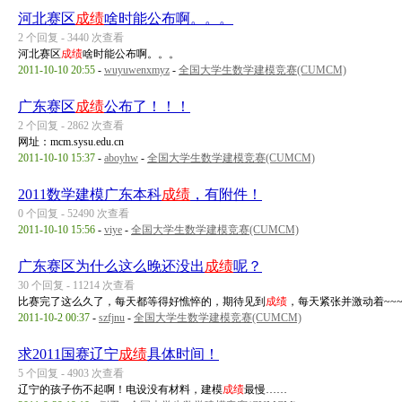
河北赛区
成绩
啥时能公布啊。。。
2 个回复 - 3440 次查看
河北赛区
成绩
啥时能公布啊。。。
2011-10-10 20:55
-
wuyuwenxmyz
-
全国大学生数学建模竞赛(CUMCM)
广东赛区
成绩
公布了！！！
2 个回复 - 2862 次查看
网址：mcm.sysu.edu.cn
2011-10-10 15:37
-
aboyhw
-
全国大学生数学建模竞赛(CUMCM)
2011数学建模广东本科
成绩
，有附件！
0 个回复 - 52490 次查看
2011-10-10 15:56
-
viye
-
全国大学生数学建模竞赛(CUMCM)
广东赛区为什么这么晚还没出
成绩
呢？
30 个回复 - 11214 次查看
比赛完了这么久了，每天都等得好憔悴的，期待见到
成绩
，每天紧张并激动着~~
2011-10-2 00:37
-
szfjnu
-
全国大学生数学建模竞赛(CUMCM)
求2011国赛辽宁
成绩
具体时间！
5 个回复 - 4903 次查看
辽宁的孩子伤不起啊！电设没有材料，建模
成绩
最慢……