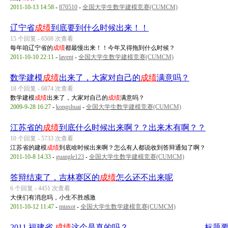
2011-10-13 14:58
-
870510
-
全国大学生数学建模竞赛(CUMCM)
辽宁省
成绩
到底要到什么时候出来！！
15 个回复 - 6508 次查看
每年咱辽宁省的
成绩
都最慢出来！！今年又得拖到什么时候？
2011-10-10 22:11
-
lavent
-
全国大学生数学建模竞赛(CUMCM)
数学建模
成绩
出来了，大家对自己的
成绩
满意吗？
18 个回复 - 6874 次查看
数学建模
成绩
出来了，大家对自己的
成绩
满意吗？
2009-9-28 16:27
-
kongshuai
-
全国大学生数学建模竞赛(CUMCM)
江苏省的
成绩
到底什么时候出来啊？？出来木有啊？？
10 个回复 - 5733 次查看
江苏省的建模
成绩
到底啥时候出来啊？怎么有人都说收到答辩通知了啊？
2011-10-8 14:33
-
guangle123
-
全国大学生数学建模竞赛(CUMCM)
答辩结束了，吉林赛区的
成绩
怎么还不出来呢
6 个回复 - 4451 次查看
大侠们有消息吗，小生不胜感激
2011-10-12 11:47
-
mtaxot
-
全国大学生数学建模竞赛(CUMCM)
2011 福建省
成绩
这个是真的吗？---------------------------