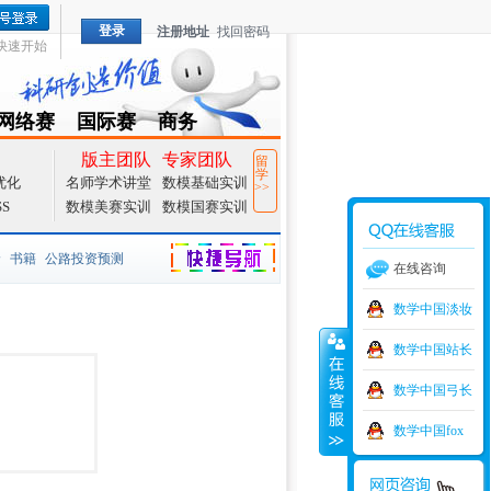
登录
注册地址
找回密码
快速开始
网络赛
国际赛
商务
TZMCM
CAMCM
Special
版主团队
专家团队
留
学
优化
名师学术讲堂
数模基础实训
>>
SS
数模美赛实训
数模国赛实训
价
书籍
公路投资预测
在线咨询
捷导航
家一等奖
大宗商品
数学中国淡妆
数学中国站长
型
元胞自动机
证书下载
数学中国弓长
学建模
增加体力
比赛
数学中国fox