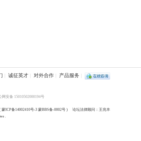
们
|
诚征英才
|
对外合作
|
产品服务
|
网安备 15010502000194号
(
蒙ICP备14002410号-3 蒙BBS备-0002号
) 论坛法律顾问：王兆丰
es .