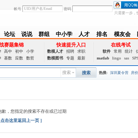
帐号
密码
只需要一步，
论坛
说说
群组
中小学
人才
排名
模友会
BBS
Follow
group
zxx
achieve
Ranklist
Club
战赛题集锦
快速提升入口
在线考试
学
高中
初中
小学
数模人才
招聘
求职
软件
常用
统计
学
基数
应数
数哲
数模图书
专题
最新
matlab
lingo
sas
SP
搜索
搜索
热搜:
深圳夏令营
房
数据挖掘
画图工具
国
夏令营
大数据
预测模
抱歉，您指定的搜索不存在或已过期
Q值法
规划
证书
数
[ 点击这里返回上一页 ]
成绩
挑战赛