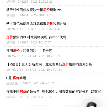
杨利霞
0 / 3236
2023-2-19 15:26
基于线性回归实现波士顿
房价
预测.zip
杨利霞
0 / 4444
2022-10-11 16:18
基于灰色系统理论对成都市
房价
预测分析
1047521767
0 / 2626
2022-9-27 16:37
房价
预测的BP神经网络实现_python代码
杨利霞
0 / 3030
2022-4-2 17:57
预测
房价
：回归问题——R语言
1047521767
0 / 4141
2021-10-29 10:50
【R语言】回归分析案例：北京市商品
房价
格影响因素分析
1047521767
5 / 5715
2021-10-27 14:50
B题
房价
问题
建模人生
8 / 4942
2015-9-27 13:30
寻找中国
房价
的领头羊_基于20个大城市数据的实证分析_赵奉军
杨利霞
0 / 3131
2020-5-22 10:48