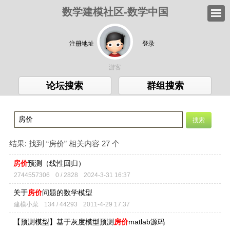
数学建模社区-数学中国
注册地址
登录
游客
论坛搜索
群组搜索
结果:
找到 “
房价
” 相关内容 27 个
房价
预测（线性回归）
2744557306
0 / 2828
2024-3-31 16:37
关于
房价
问题的数学模型
建模小菜
134 / 44293
2011-4-29 17:37
【预测模型】基于灰度模型预测
房价
matlab源码