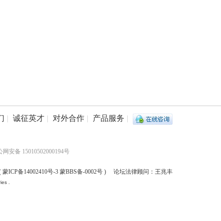
们
|
诚征英才
|
对外合作
|
产品服务
|
网安备 15010502000194号
(
蒙ICP备14002410号-3 蒙BBS备-0002号
) 论坛法律顾问：王兆丰
ies .