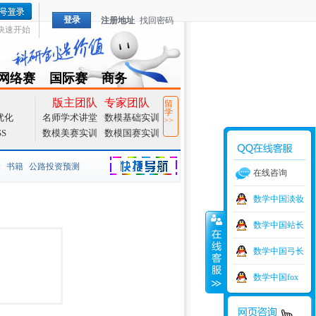
登录
注册地址
找回密码
快速开始
网络赛
国际赛
商务
TZMCM
CAMCM
Special
版主团队
专家团队
留
学
优化
名师学术讲堂
数模基础实训
>>
SS
数模美赛实训
数模国赛实训
价
书籍
公路投资预测
在线咨询
捷导航
家一等奖
大宗商品
数学中国淡妆
数学中国站长
型
元胞自动机
证书下载
数学中国弓长
学建模
增加体力
比赛
数学中国fox