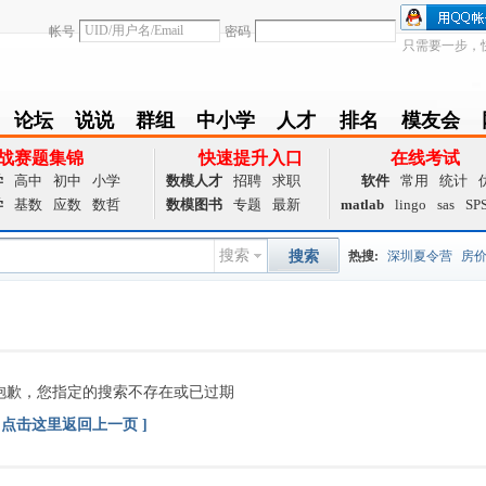
帐号
密码
只需要一步，
论坛
说说
群组
中小学
人才
排名
模友会
BBS
Follow
group
zxx
achieve
Ranklist
Club
战赛题集锦
快速提升入口
在线考试
学
高中
初中
小学
数模人才
招聘
求职
软件
常用
统计
学
基数
应数
数哲
数模图书
专题
最新
matlab
lingo
sas
SP
搜索
搜索
热搜:
深圳夏令营
房
数据挖掘
画图工具
国
夏令营
大数据
预测模
抱歉，您指定的搜索不存在或已过期
Q值法
规划
证书
数
[ 点击这里返回上一页 ]
成绩
挑战赛