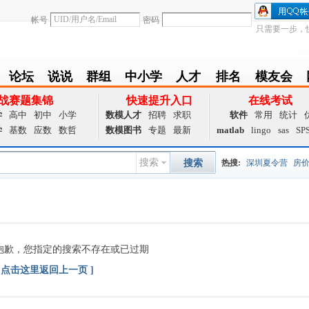
帐号
密码
只需要一步，
论坛
说说
群组
中小学
人才
排名
模友会
BBS
Follow
group
zxx
achieve
Ranklist
Club
战赛题集锦
快速提升入口
在线考试
学
高中
初中
小学
数模人才
招聘
求职
软件
常用
统计
学
基数
应数
数哲
数模图书
专题
最新
matlab
lingo
sas
SP
搜索
搜索
热搜:
深圳夏令营
房
数据挖掘
画图工具
国
夏令营
大数据
预测模
抱歉，您指定的搜索不存在或已过期
Q值法
规划
证书
数
[ 点击这里返回上一页 ]
成绩
挑战赛