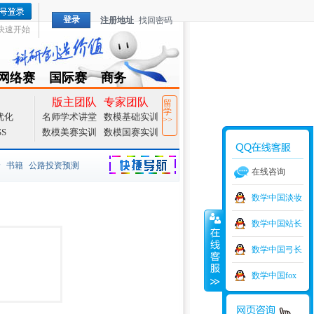
登录
注册地址
找回密码
快速开始
网络赛
国际赛
商务
TZMCM
CAMCM
Special
版主团队
专家团队
留
学
优化
名师学术讲堂
数模基础实训
>>
SS
数模美赛实训
数模国赛实训
价
书籍
公路投资预测
在线咨询
捷导航
家一等奖
大宗商品
数学中国淡妆
数学中国站长
型
元胞自动机
证书下载
数学中国弓长
学建模
增加体力
比赛
数学中国fox