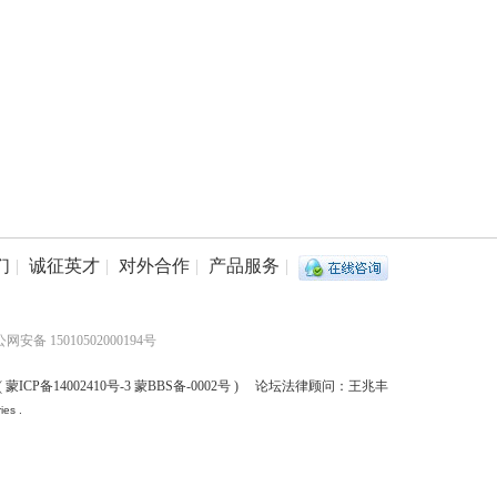
们
|
诚征英才
|
对外合作
|
产品服务
|
网安备 15010502000194号
(
蒙ICP备14002410号-3 蒙BBS备-0002号
) 论坛法律顾问：王兆丰
ies .