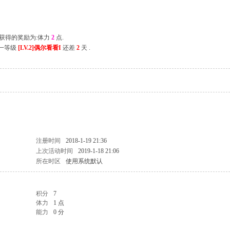
次获得的奖励为:体力
2
点.
下一等级
[LV.2]偶尔看看I
还差
2
天 .
注册时间
2018-1-19 21:36
上次活动时间
2019-1-18 21:06
所在时区
使用系统默认
积分
7
体力
1 点
能力
0 分