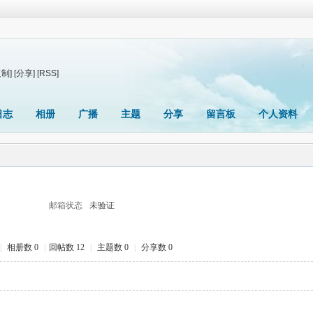
复制]
[分享]
[RSS]
日志
相册
广播
主题
分享
留言板
个人资料
邮箱状态
未验证
|
相册数 0
|
回帖数 12
|
主题数 0
|
分享数 0