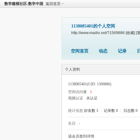
数学建模社区-数学中国
返回首页
1138085401的个人空间
http://www.madio.net/?1569886
[收藏]
[
空间首页
动态
记录
个人资料
1138085401
(UID: 1569886)
空间访问量
1
视频认证
未认证
统计信息
好友数 3
|
记录数 0
|
日志数 0
生日
-
该会员签到详情