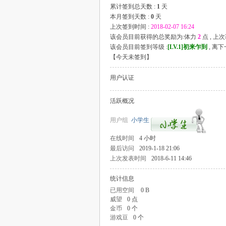
累计签到总天数 :
1
天
本月签到天数 :
0
天
上次签到时间 :
2018-02-07 16:24
该会员目前获得的总奖励为:体力
2
点 , 上
该会员目前签到等级 :
[LV.1]初来乍到
, 离
【
今天未签到
】
用户认证
活跃概况
用户组
小学生
在线时间
4 小时
最后访问
2019-1-18 21:06
上次发表时间
2018-6-11 14:46
统计信息
已用空间
0 B
威望
0 点
金币
0 个
游戏豆
0 个