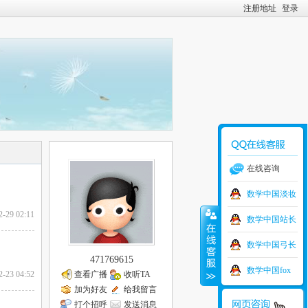
注册地址
登录
在线咨询
数学中国淡妆
2-29 02:11
数学中国站长
数学中国弓长
471769615
数学中国fox
2-23 04:52
查看广播
收听TA
加为好友
给我留言
打个招呼
发送消息