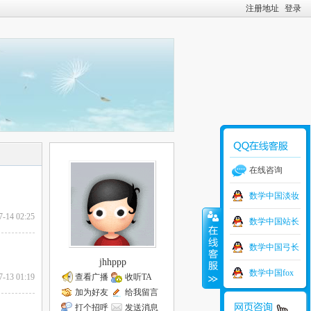
注册地址
登录
在线咨询
数学中国淡妆
7-14 02:25
数学中国站长
数学中国弓长
jhhppp
数学中国fox
7-13 01:19
查看广播
收听TA
加为好友
给我留言
打个招呼
发送消息