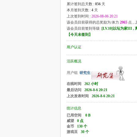
累计签到总天数 :
856
天
本月签到天数 :
4
天
上次签到时间 :
2026-08-06 20:21
该会员目前获得的总奖励为:体力
2965
点 ,
该会员目前签到等级 :
[LV.10]以坛为家III
【
今天未签到
】
用户认证
活跃概况
用户组
研究生
在线时间
262 小时
最后访问
2026-8-6 20:21
上次发表时间
2026-8-6 20:21
统计信息
已用空间
0 B
威望
0 点
金币
130 个
游戏豆
30 个