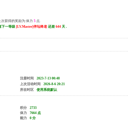
 上次获得的奖励为:体力
5
点.
 , 离下一等级
[LV.Master]伴坛终老
还差
644
天 .
注册时间
2023-7-13 00:48
上次活动时间
2026-8-6 20:21
所在时区
使用系统默认
积分
2733
体力
7664 点
能力
0 分