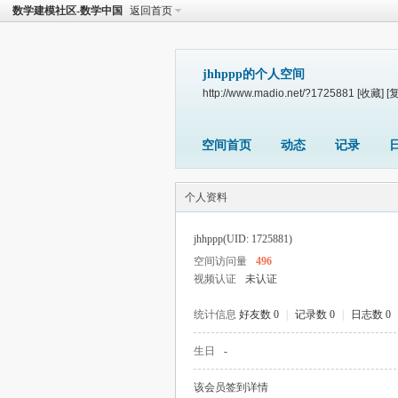
数学建模社区-数学中国
返回首页
jhhppp的个人空间
http://www.madio.net/?1725881
[收藏]
[
空间首页
动态
记录
个人资料
jhhppp
(UID: 1725881)
空间访问量
496
视频认证
未认证
统计信息
好友数 0
|
记录数 0
|
日志数 0
生日
-
该会员签到详情