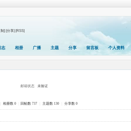
复制]
[分享]
[RSS]
日志
相册
广播
主题
分享
留言板
个人资料
邮箱状态
未验证
|
相册数 0
|
回帖数 737
|
主题数 130
|
分享数 0