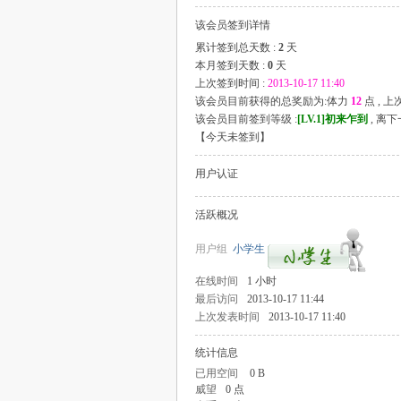
该会员签到详情
累计签到总天数 :
2
天
本月签到天数 :
0
天
上次签到时间 :
2013-10-17 11:40
该会员目前获得的总奖励为:体力
12
点 , 
该会员目前签到等级 :
[LV.1]初来乍到
, 离
【
今天未签到
】
用户认证
活跃概况
用户组
小学生
在线时间
1 小时
最后访问
2013-10-17 11:44
上次发表时间
2013-10-17 11:40
统计信息
已用空间
0 B
威望
0 点