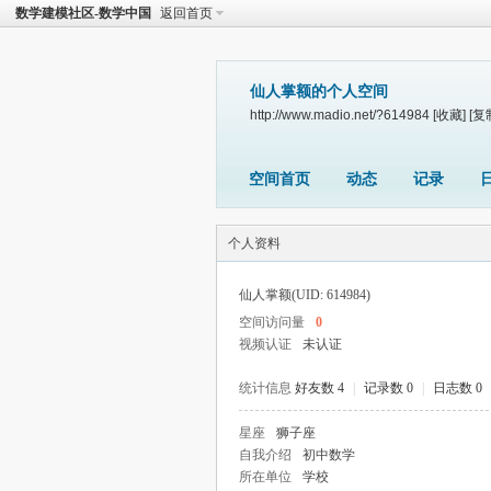
数学建模社区-数学中国
返回首页
仙人掌额的个人空间
http://www.madio.net/?614984
[收藏]
[复
空间首页
动态
记录
个人资料
仙人掌额
(UID: 614984)
空间访问量
0
视频认证
未认证
统计信息
好友数 4
|
记录数 0
|
日志数 0
星座
狮子座
自我介绍
初中数学
所在单位
学校