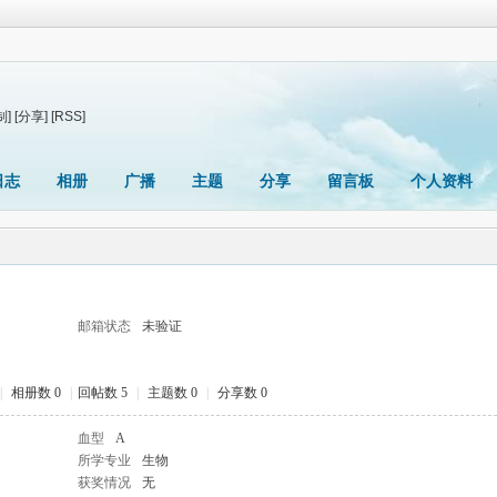
制]
[分享]
[RSS]
日志
相册
广播
主题
分享
留言板
个人资料
邮箱状态
未验证
|
相册数 0
|
回帖数 5
|
主题数 0
|
分享数 0
血型
A
所学专业
生物
获奖情况
无