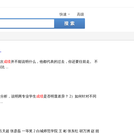
快速
高级
）
一次
成绩
并不能说明什么，他都代表的过去，你还要往前走。 不
...
程分析，说明两专业学生
成绩
是否明显差异？ 2）如何针对不同
.
天超 张彦磊 一等奖 2 白城师范学院 王 彬 张东红 胡万洲 赵 朏