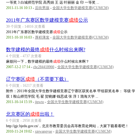
一等奖 3 白城师范学院 高秀娟 王 远 叶丽丽 金 印 一等奖 ...
2011-11-16 10:13
-
后街男孩
-
全国大学生数学建模竞赛(CUMCM)
2011年广东赛区数学建模竞赛
成绩
公示
39 个回复 - 14816 次查看
2011年广东赛区数学建模竞赛
成绩
公示
2011-10-10 16:03
-
厚积薄发
-
全国大学生数学建模竞赛(CUMCM)
数学建模的最终
成绩
什么时候出来啊?
4 个回复 - 4737 次查看
麻烦问一下，数学建模的最终
成绩
什么时候出来啊？
2007-12-2 17:14
-
cbc284418966
-
全国大学生数学建模竞赛(CUMCM)
辽宁赛区
成绩
（不需要下载）
6 个回复 - 16217 次查看
附件：2011年全国大学生数学建模竞赛辽宁赛区获奖名单 甲组获奖名单： 等级 学校
双 1 鞍山师范学院 毛 翟 贺晓娜 钱思成 张 淳 1 渤海大学 ...
2011-10-14 15:19
-
jjpwto
-
全国大学生数学建模竞赛(CUMCM)
北京赛区的
成绩
出啦！
6 个回复 - 2958 次查看
http://gjc.bjedu.gov.cn/，北京市教育委员会高等教育处网站，大家下载看看吧！
2010-11-24 19:02
-
xiewangyue
-
全国大学生数学建模竞赛(CUMCM)