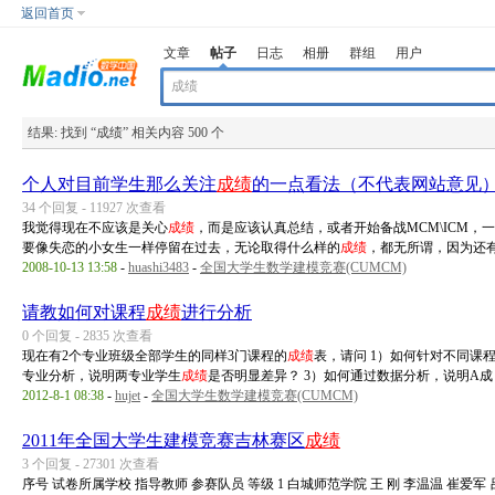
返回首页
文章
帖子
日志
相册
群组
用户
结果:
找到 “
成绩
” 相关内容 500 个
个人对目前学生那么关注
成绩
的一点看法（不代表网站意见
34 个回复 - 11927 次查看
我觉得现在不应该是关心
成绩
，而是应该认真总结，或者开始备战MCM\ICM，
要像失恋的小女生一样停留在过去，无论取得什么样的
成绩
，都无所谓，因为还有比 
2008-10-13 13:58
-
huashi3483
-
全国大学生数学建模竞赛(CUMCM)
请教如何对课程
成绩
进行分析
0 个回复 - 2835 次查看
现在有2个专业班级全部学生的同样3门课程的
成绩
表，请问 1）如何针对不同课
专业分析，说明两专业学生
成绩
是否明显差异？ 3）如何通过数据分析，说明A成 ..
2012-8-1 08:38
-
hujet
-
全国大学生数学建模竞赛(CUMCM)
2011年全国大学生建模竞赛吉林赛区
成绩
3 个回复 - 27301 次查看
序号 试卷所属学校 指导教师 参赛队员 等级 1 白城师范学院 王 刚 李温温 崔爱军 吕