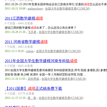
8 个回复 - 3985 次查看
2011.10.20~23 2011年竞赛全国评阅会议在江苏南京举行,甘肃的
成绩
怎么还出不来
2011-10-21 10:08
-
amfangcheng
-
全国大学生数学建模竞赛(CUMCM)
2011江西数学建模
成绩
9 个回复 - 4444 次查看
据说江西的数学建模
成绩
出来了，怎么还没公布出来呀？
2011-10-28 21:26
-
飞天者
-
全国大学生数学建模竞赛(CUMCM)
2011 河南省数学建模
成绩
7 个回复 - 4803 次查看
2011-11-5 10:45
-
zxlsun
-
全国大学生数学建模竞赛(CUMCM)
2011年全国大学生数学建模河南专科组
成绩
0 个回复 - 8842 次查看
2011全国大学生数学建模竞赛河南赛区专科组获奖情况 序号 院校 参赛队员I 参赛队员
贺松智 陈康 朱少峰 张清叶 全国一等 2 河南经贸职业学院 刘晨 ...
2011-11-16 11:03
-
后街男孩
-
全国大学生数学建模竞赛(CUMCM)
【2011国赛】
成绩
正式稿免费下载
9 个回复 - 45779 次查看
2011-11-15 12:19
-
夜、歌
-
全国大学生数学建模竞赛(CUMCM)