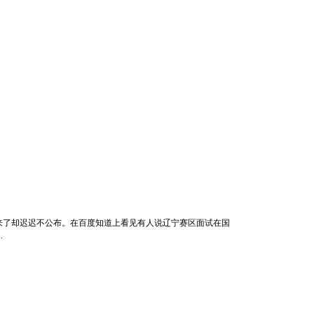
来了却迟迟不公布。在百度知道上看见有人说辽宁赛区面试在国
.