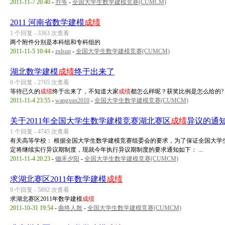
2011-11-7 20:40
-
乔爷
-
全国大学生数学建模竞赛(CUMCM)
2011 河南省数学建模
成绩
1 个回复 - 3363 次查看
两个附件分别是本科组和专科组的
2011-11-5 10:44
-
zxlsun
-
全国大学生数学建模竞赛(CUMCM)
湖北数学建模
成绩
终于出来了
0 个回复 - 2765 次查看
等待已久的
成绩
终于出来了，不知道大家
成绩
都怎么样呢？获奖比例是怎么给的?
2011-11-4 23:55
-
wangxun2010
-
全国大学生数学建模竞赛(CUMCM)
关于2011年全国大学生数学建模竞赛湖北赛区
成绩
异议的通
1 个回复 - 4745 次查看
有关高等学校： 根据全国大学生数学建模竞赛组委会的要求，为了保证全国大学
定将继续实行异议期制度，现就今年执行异议期制度的要求通知如下： ...
2011-11-4 20:23
-
锄禾夕阳
-
全国大学生数学建模竞赛(CUMCM)
求湖北赛区2011年数学建模
成绩
9 个回复 - 5892 次查看
求湖北赛区2011年数学建模
成绩
2011-10-31 19:54
-
曲终人散
-
全国大学生数学建模竞赛(CUMCM)