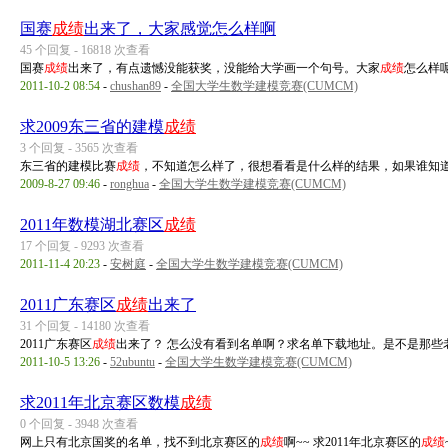
国赛
成绩
出来了，大家感觉怎么样啊
45 个回复 - 16818 次查看
国赛
成绩
出来了，有点遗憾没能获奖，没能给大学画一个句号。大家
成绩
怎么样
2011-10-2 08:54
-
chushan89
-
全国大学生数学建模竞赛(CUMCM)
求2009东三省的建模
成绩
3 个回复 - 3565 次查看
东三省的建模比赛
成绩
，不知道怎么样了，很想看看是什么样的结果，如果谁知道
2009-8-27 09:46
-
ronghua
-
全国大学生数学建模竞赛(CUMCM)
2011年数模湖北赛区
成绩
17 个回复 - 9293 次查看
2011-11-4 20:23
-
安树庭
-
全国大学生数学建模竞赛(CUMCM)
2011广东赛区
成绩
出来了
31 个回复 - 14180 次查看
2011广东赛区
成绩
出来了？ 怎么没有看到名单啊？求名单下载地址。是不是那些
2011-10-5 13:26
-
52ubuntu
-
全国大学生数学建模竞赛(CUMCM)
求2011年北京赛区数模
成绩
0 个回复 - 3948 次查看
网上只有北京国奖的名单，找不到北京赛区的
成绩
啊~~ 求2011年北京赛区的
成绩