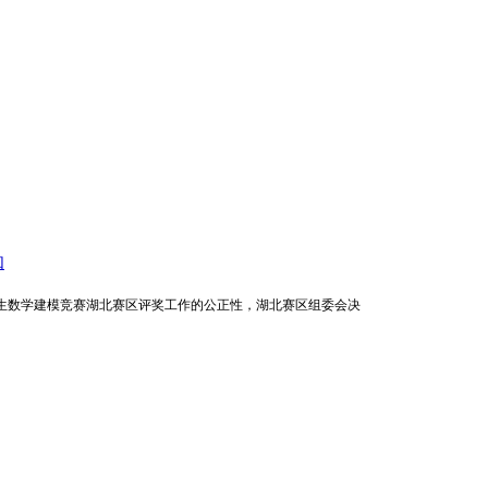
知
生数学建模竞赛湖北赛区评奖工作的公正性，湖北赛区组委会决