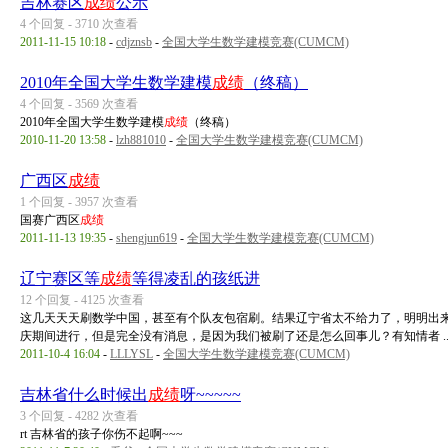
吉林赛区
成绩
公示
4 个回复 - 3710 次查看
2011-11-15 10:18
-
cdjznsb
-
全国大学生数学建模竞赛(CUMCM)
2010年全国大学生数学建模
成绩
（终稿）
4 个回复 - 3569 次查看
2010年全国大学生数学建模
成绩
（终稿）
2010-11-20 13:58
-
lzh881010
-
全国大学生数学建模竞赛(CUMCM)
广西区
成绩
1 个回复 - 3957 次查看
国赛广西区
成绩
2011-11-13 19:35
-
shengjun619
-
全国大学生数学建模竞赛(CUMCM)
辽宁赛区等
成绩
等得凌乱的孩纸进
12 个回复 - 4125 次查看
这几天天天刷数学中国，甚至有个队友包宿刷。结果辽宁省太不给力了，明明出
庆期间进行，但是完全没有消息，是因为我们被刷了还是怎么回事儿？有知情者 ..
2011-10-4 16:04
-
LLLYSL
-
全国大学生数学建模竞赛(CUMCM)
吉林省什么时候出
成绩
呀~~~~~
3 个回复 - 4282 次查看
rt 吉林省的孩子你伤不起啊~~~