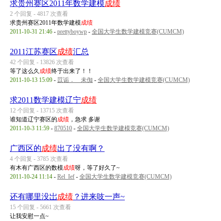
求贵州赛区2011年数学建模
成绩
2 个回复 - 4817 次查看
求贵州赛区2011年数学建模
成绩
2011-10-31 21:46
-
prettyboywp
-
全国大学生数学建模竞赛(CUMCM)
2011江苏赛区
成绩
汇总
42 个回复 - 13826 次查看
等了这么久
成绩
终于出来了！！
2011-10-13 15:09
-
苡诟．ゞ未倁
-
全国大学生数学建模竞赛(CUMCM)
求2011数学建模辽宁
成绩
12 个回复 - 13715 次查看
谁知道辽宁赛区的
成绩
，急求 多谢
2011-10-3 11:59
-
870510
-
全国大学生数学建模竞赛(CUMCM)
广西区的
成绩
出了没有啊？
4 个回复 - 3785 次查看
有木有广西区的数模
成绩
呀，等了好久了~
2011-10-24 11:14
-
Rel_Ief
-
全国大学生数学建模竞赛(CUMCM)
还有哪里没岀
成绩
？进来吱一声~
15 个回复 - 5661 次查看
让我安慰一点~