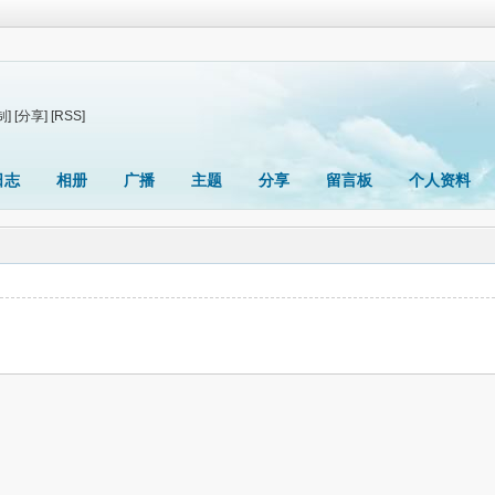
制]
[分享]
[RSS]
日志
相册
广播
主题
分享
留言板
个人资料