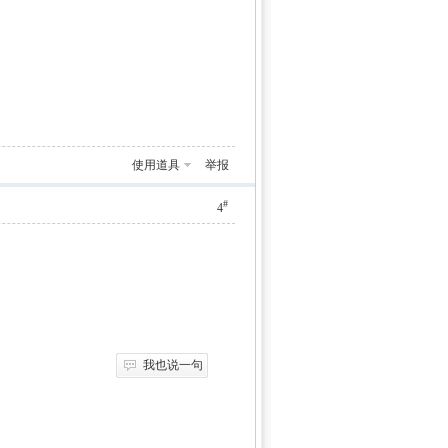
使用道具
举报
#
4
我也说一句