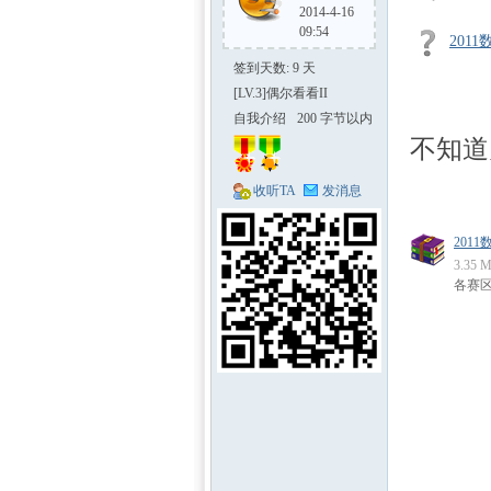
2014-4-16
09:54
201
签到天数: 9 天
[LV.3]偶尔看看II
自我介绍
200 字节以内
不知道
不支持自定
义 Discuz! 代
把所
收听TA
发消息
区-
码
2011
3.35
各赛
数学