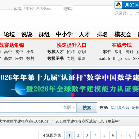
帐号
密码
只需要一步，
论坛
说说
群组
中小学
人才
排名
模友会
BBS
Follow
group
zxx
achieve
Ranklist
Club
战赛题集锦
快速提升入口
在线考试
学
高中
初中
小学
数模人才
招聘
求职
软件
常用
统计
学
基数
应数
数哲
数模图书
专题
最新
matlab
lingo
sas
SP
本版
搜索
热搜:
深圳夏令营
房
大学生数学建模竞赛(CUMCM)
2011数学建模各赛区成绩汇总（更新中）
数据挖掘
画图工具
国
夏令营
大数据
预测模
返回列表
1
2
3
4
5
6
7
8