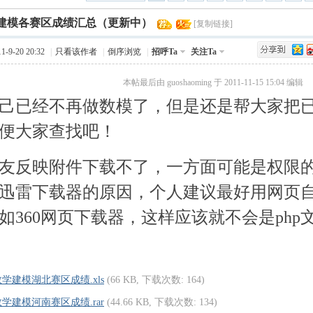
›
学建模各赛区成绩汇总（更新中）
Q值法
规划
证书
数
[复制链接]
-9-20 20:32
|
只看该作者
|
倒序浏览
|
招呼Ta
关注Ta
成绩
挑战赛
x: ~: l
本帖最后由 guoshaoming 于 2011-11-15 15:04 编辑
. K8 {( X
己已经不再做数模了，但是还是帮大家把
便大家查找吧！
/ J2 V0 Z% {1 a+ Y o/ |1 @
友反映附件下载不了，一方面可能是权限
迅雷下载器的原因，个人建议最好用网页
如360网页下载器，这样应该就不会是php
F' I) B1 D
1数学建模湖北赛区成绩.xls
(66 KB, 下载次数: 164)
: c, q7 I/ f# `/ k9 ?2 \3 J
1数学建模河南赛区成绩.rar
(44.66 KB, 下载次数: 134)