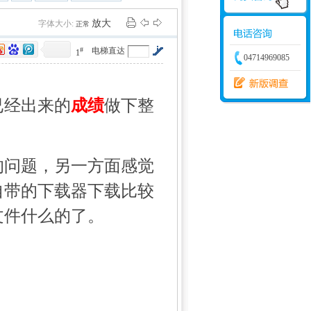
学建模
增加体力
比赛
放大
字体大小:
正常
#
电梯直达
1
04714969085
已经出来的
成绩
做下整
的问题，另一方面感觉
自带的下载器下载比较
文件什么的了。