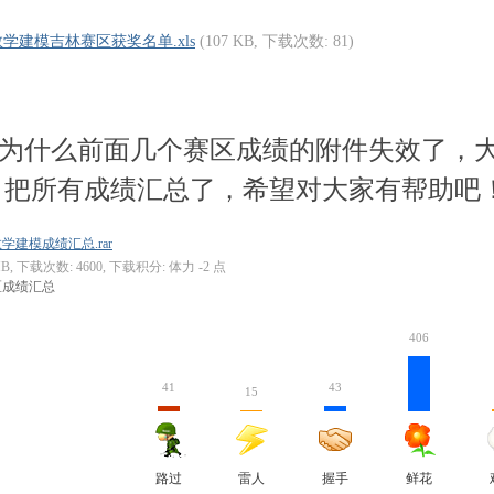
1数学建模吉林赛区获奖名单.xls
(107 KB, 下载次数: 81)
! {% _ z* \2 E0 s2 _& W1 
为什么前面几个赛区成绩的附件失效了，
有成绩汇总了，希望对大家有帮助吧
数学建模成绩汇总.rar
 MB, 下载次数: 4600, 下载积分: 体力 -2 点
区成绩汇总
406
41
43
15
路过
雷人
握手
鲜花