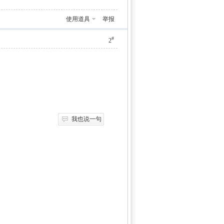
使用道具
举报
#
2
我也说一句