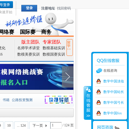
登录
注册地址
找回密码
快速开始
网络赛
国际赛
商务
TZMCM
CAMCM
Special
版主团队
专家团队
留
学
优化
名师学术讲堂
数模基础实训
>>
SS
数模美赛实训
数模国赛实训
在线咨询
数学中国淡妆
数学中国站长
价
书籍
公路投资预测
数学中国弓长
捷导航
家一等奖
大宗商品
数学中国fox
型
元胞自动机
证书下载
/ 124 页
9
10
... 124
下一页