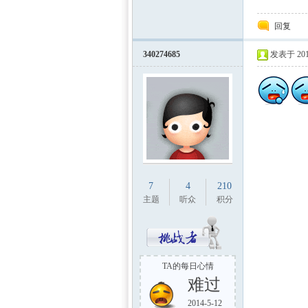
回复
340274685
发表于 2011
7
4
210
主题
听众
积分
TA的每日心情
难过
2014-5-12