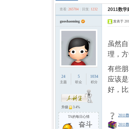
数学
»
›
›
2011数
查看:
265704
|
回复:
1232
guoshaoming
发表于 2011
0 j. Y7 t) |0 T, [0 
0 V" j5 e2 u6 `: j
虽然自
理，方
. y [# H- r5 F! P
建模
有些朋
24
5
1034
应该是
主题
听众
积分
好，比
( k% r3 R# Z; v, 
升级
3.4%
201
TA的每日心情
奋斗
社
201