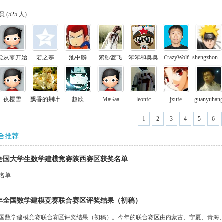
 (
525 人
)
爱从零开始
若之寒
池中麟
紫砂蓝飞
笨笨和臭臭
CrazyWolf
shengzhon
夜樱雪
飘香的荆叶
赵欣
MaGaa
leonfc
jxufe
guanyuhan
1
2
3
4
5
6
合推荐
11全国大学生数学建模竞赛陕西赛区获奖名单
名单
11年全国数学建模竞赛联合赛区评奖结果（初稿）
年全国数学建模竞赛联合赛区评奖结果（初稿）。今年的联合赛区由内蒙古、宁夏、青海、