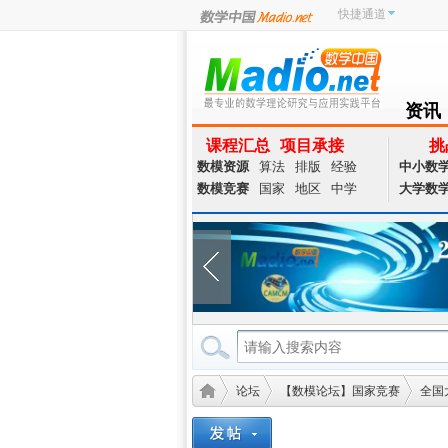
快捷通道
资讯
NEWS
课程汇总
项目承接
挑
数模资源
算法
排版
经验
中小数
数模竞赛
国家
地区
中学
大学数
论坛
【数模论坛】国家竞赛
全国