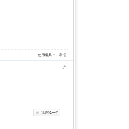
使用道具
举报
#
3
我也说一句