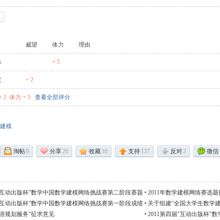
威望
体力
理由
ぺ
+ 5
发
+ 2
 2
体力 + 5
查看全部评分
建模
淘帖
0
分享
26
收藏
10
支持
137
反对
2
微信
届“互动出版杯”数学中国数学建模网络挑战赛第二阶段赛题
•
2011年数学建模网络赛选题
届“互动出版杯”数学中国数学建模网络挑战赛第一阶段成绩
•
关于组建“全国大学生数学
）
涯规划服务”征求意见
•
2011第四届"互动出版杯