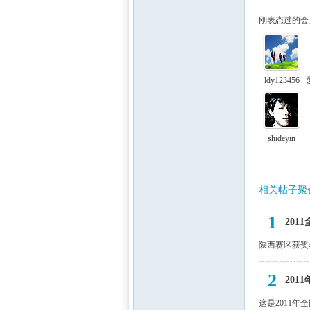
刚表态过的会员
ldy123456
中国
shideyin
相关帖子聚
1
20
陕西赛区获奖
2
20
这是2011