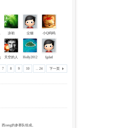
gkui
凉初
尘烟
小Q呜呜
g
天空的人
Holly2012
fgdatl
7
8
9
10
... 24
下一页
西zang的参赛队组成。