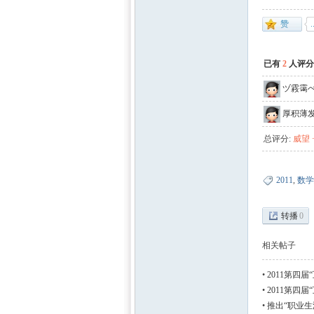
已有
2
人评分
ヅ霚霭
厚积薄
总评分:
威望 +
2011
,
数学
转播
0
相关帖子
•
2011第四
•
2011第四
最终稿（5.28
•
推出“职业生