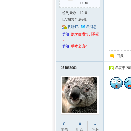
14:39
签到天数: 119 天
[LV.6]常住居民II
收听TA
发消息
群组
:
数学建模培训课堂
1
群组
:
学术交流A
回复
254863962
发表于 2011
0
0
4
主题
听众
积分