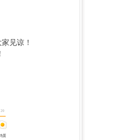
M
大家见谅！
！
20
鸡蛋