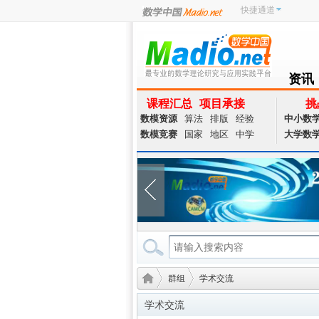
快捷通道
资讯
NEWS
课程汇总
项目承接
挑
数模资源
算法
排版
经验
中小数
数模竞赛
国家
地区
中学
大学数
群组
学术交流
学术交流