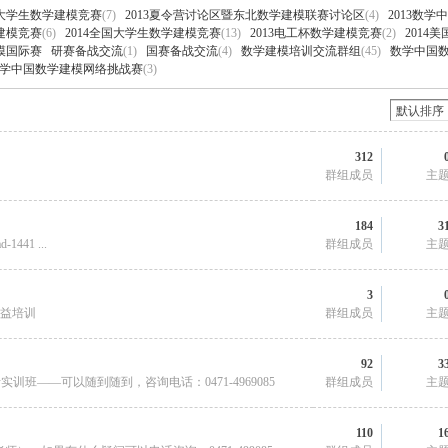
国大学生数学建模竞赛
(7)
2013夏令营讨论区暨东北数学建模联赛讨论区
(4)
2013数学
Q值法
规划
证书
数
学建模竞赛
(6)
2014全国大学生数学建模竞赛
(13)
2013电工杯数学建模竞赛
(2)
2014美
建模国际赛
研赛备战交流
(1)
国赛备战交流
(4)
数学建模培训交流群组
(45)
数学中国
4数学中国数学建模网络挑战赛
(3)
成绩
挑战赛
312
群组成员
主
184
3
d-1441 ...
群组成员
主
3
公益培训
群组成员
主
92
3
析实训班——可以随到随到，咨询电话：0471-4969085
群组成员
主
110
1