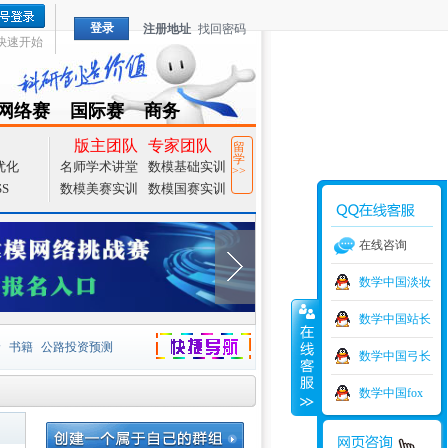
登录
注册地址
找回密码
快速开始
网络赛
国际赛
商务
TZMCM
CAMCM
Special
版主团队
专家团队
留
学
优化
名师学术讲堂
数模基础实训
>>
SS
数模美赛实训
数模国赛实训
在线咨询
数学中国淡妆
数学中国站长
价
书籍
公路投资预测
数学中国弓长
捷导航
家一等奖
大宗商品
数学中国fox
型
元胞自动机
证书下载