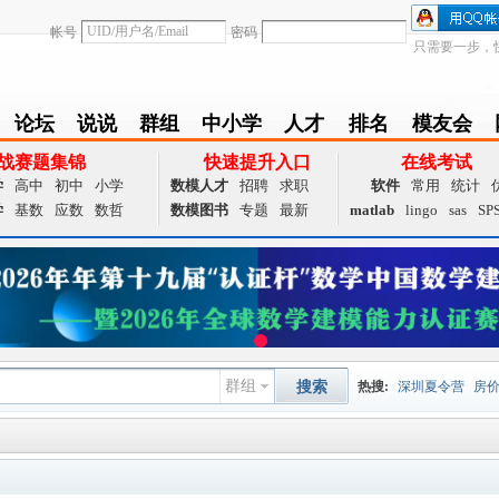
帐号
密码
只需要一步，
论坛
说说
群组
中小学
人才
排名
模友会
BBS
Follow
group
zxx
achieve
Ranklist
Club
战赛题集锦
快速提升入口
在线考试
学
高中
初中
小学
数模人才
招聘
求职
软件
常用
统计
学
基数
应数
数哲
数模图书
专题
最新
matlab
lingo
sas
SP
群组
搜索
热搜:
深圳夏令营
房
数据挖掘
画图工具
国
夏令营
大数据
预测模