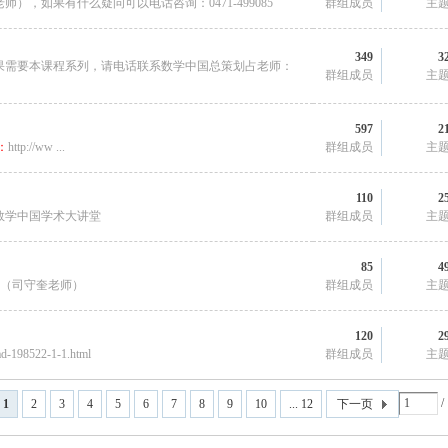
），如果有什么疑问可以电话咨询：0471-499085
群组成员
主
349
3
果需要本课程系列，请电话联系数学中国总策划占老师：
群组成员
主
597
2
：
http://ww ...
群组成员
主
110
2
数学中国学术大讲堂
群组成员
主
85
4
课堂（司守奎老师）
群组成员
主
120
2
ad-198522-1-1.html
群组成员
主
/
1
2
3
4
5
6
7
8
9
10
... 12
下一页