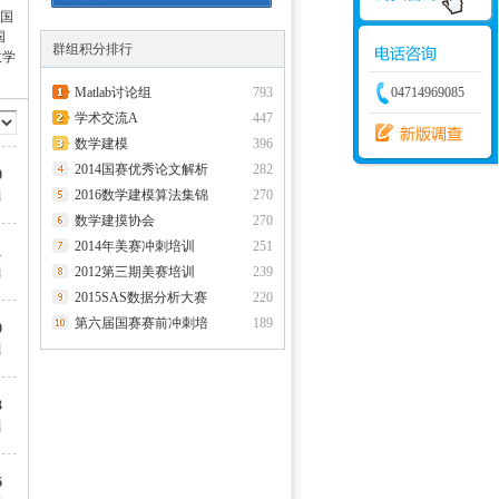
中国
学建模
增加体力
比赛
国
群组积分排行
数学
Matlab讨论组
793
04714969085
学术交流A
447
数学建模
396
2014国赛优秀论文解析
282
0
题
2016数学建模算法集锦
270
数学建摸协会
270
2014年美赛冲刺培训
251
1
题
2012第三期美赛培训
239
2015SAS数据分析大赛
220
第六届国赛赛前冲刺培
189
0
题
3
题
6