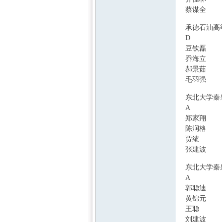
蔡谋全
" X/ ?' 
5 U9 s, P$ M3 h! 
承德石油高
D
, l! n: `- \! f! 
豆钦磊
乔海立
郝景茹
毛羽强
1 i# [0
# v, G" i, w- |1 I5
东北大学秦
A
* n. g% k- z&
郑家翔
陈润格
贾绩
4 j; h! q! 
张建波
' N* };
j3 c. T' X6 g8 `
东北大学秦
A
1 S/ e: w h- G7
郭聪迪
& g1 i
黄锦元
王聪
) k0 c/ w. 
刘建波
6 d6 ]2