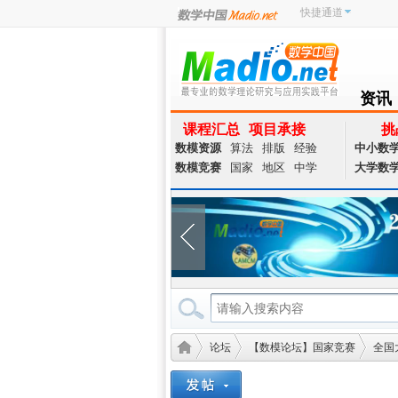
快捷通道
资讯
NEWS
课程汇总
项目承接
挑
数模资源
算法
排版
经验
中小数
数模竞赛
国家
地区
中学
大学数
论坛
【数模论坛】国家竞赛
全国