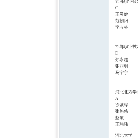
邯郸职业技
C
2 a$ i3 r3 b3 Q*
王灵健
' \1 ]5 
范朝阳
李占林
邯郸职业技
D
. Y" I$ g% w, 
孙永超
张丽明
马宁宁
河北北方学
A
徐紫晔
: b0 J3
张悠悠
赵敏
J1 u' O" f
王玮玮
1 q( L8
9 l1 U$ b9 m% 
河北大学
2 M/