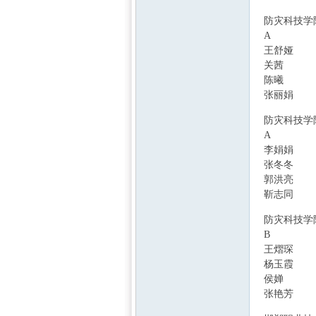
防灾科技学
A
王舒娅
关茜
2 w: H- z;
陈曦
张丽娟
0 V0 ^: 
k& A$ U3 |) j2 
防灾科技学
A
' E/ T* L: ` U:
李娟娟
3 K% }+
张冬冬
& r, V3
郭洪亮
靳志同
1 f$ J+
: z# J$ x5 E( e# `
防灾科技学
B
, N% Q9 |8 O( 
王熠琛
( |! [/ 
杨玉霞
侯婵
2 B8 Q* `7
张艳芳
u w o2 Z7 ^