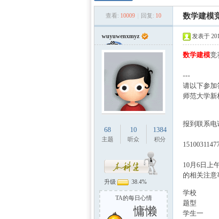
数学
»
›
›
数学建模
查看:
10009
|
回复:
10
wuyuwenxmyz
发表于 2011
数学建模
竞
---
- t' k#
请以下参加
师范大学新
w
建模
报到联系电话
68
10
1384
主题
听众
积分
15100311
10月6日
的相关注意
升级
38.4%
! k, J( `# Z4 _4 s
学校
2 B$ q5 O
TA的每日心情
题型
/ D& r! x" 
慵懒
社
学生一
0 |1 s4