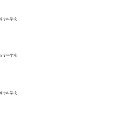
6 A! @1 W
等专科学校
J% x4 t. T
( }. d/ G w
 H0 g* I/ X7 o3 \
. Q B. W
j: v9 D
等专科学校
9 d2 d- G& z# o0 j! I# I9 d
8 n) r0 Z; {0 h
等专科学校
1 q. j, _9 m: G) v" @ V
T. D( m
 ~, I: V" K' L1 @
 T ^, y1 T1 ^9 ~