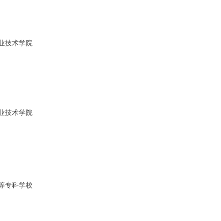
7 o+ O5 d* r7 H! M+ P
y2 ]# K
业技术学院
 _# A) P. ~0 O
t/ C" N4 n
f) Y# S2 P. Z h
业技术学院
& R- O% \( D$ w* ^0 v# J5 k
@3 s* w9 N
I! \2 S& r( }$ b, K
 p( k* `0 n# H- ^ l7 D i& {; ]2 ]
等专科学校
! e0 E2 u b* S0 s
8 \1 g) L" q
+ B$ \* W8 ?