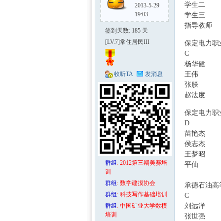
学生二
2013-5-29
19:03
学生三
指导教师
! _
签到天数: 185 天
; Y- i7 `" Z! P% 
[LV.7]常住居民III
保定电力职
C
杨华健
收听TA
发消息
王伟
5 K8 Q- Y"
张朕
( I. G" }8 
区-
赵法度
* J! M, v- K7 E2 
保定电力职
D
( K6 }+ z" ]$ 
苗艳杰
8 u+ n 
侯志杰
$ y' J1
王梦昭
群组
:
2012第三期美赛培
平仙
训
群组
:
数学建摸协会
承德石油高
数学
群组
:
科技写作基础培训
C
% z5 j' @0 n7 i
群组
:
中国矿业大学数模
刘远洋
培训
张世强
7 _$ M