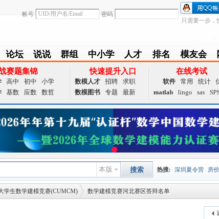
帐号
密码
只需要一步，
论坛
说说
群组
中小学
人才
排名
模友会
BBS
Follow
group
zxx
achieve
Ranklist
Club
战赛题集锦
快速提升入口
在线考试
学
高中
初中
小学
数模人才
招聘
求职
软件
常用
统计
学
基数
应数
数哲
数模图书
专题
最新
matlab
lingo
sas
SP
本版
搜索
热搜:
深圳夏令营
房
大学生数学建模竞赛(CUMCM)
数学建模竞赛河北赛区答辩名单
数据挖掘
画图工具
国
夏令营
大数据
预测模