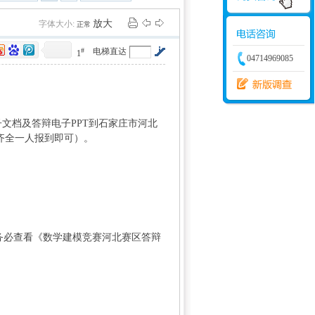
学建模
增加体力
比赛
放大
字体大小:
正常
#
电梯直达
1
04714969085
子文档及答辩电子PPT到石家庄市河北
备齐全一人报到即可）。
: H5 U$ O9 x! f' K& I3
项务必查看《数学建模竞赛河北赛区答辩