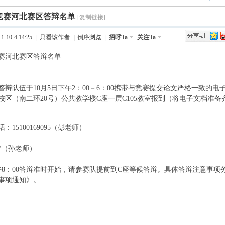
›
竞赛河北赛区答辩名单
Q值法
规划
证书
数
[复制链接]
-10-4 14:25
|
只看该作者
|
倒序浏览
|
招呼Ta
关注Ta
成绩
挑战赛
赛河北赛区答辩名单
. N1 `( o I+ N) l1 u( _4 `
 S% J4 H5 |% F9 l
答辩队伍于10月5日下午2：00－6：00携带与竞赛提交论文严格一致的电
校区（南二环20号）公共教学楼C座一层C105教室报到（将电子文档准
：15100169095（彭老师）
* f9 y, D+ e) ~6 i0 \) U& D3 `5 q
477（孙老师）
. _' v* v/ x8 L. ]9 T* t
上午8：00答辩准时开始，请参赛队提前到C座等候答辩。具体答辩注意事
事项通知》。
; K
+ p1 M3 z, B8 c3 m6 c
]: C1 i
 C& z* q8 i