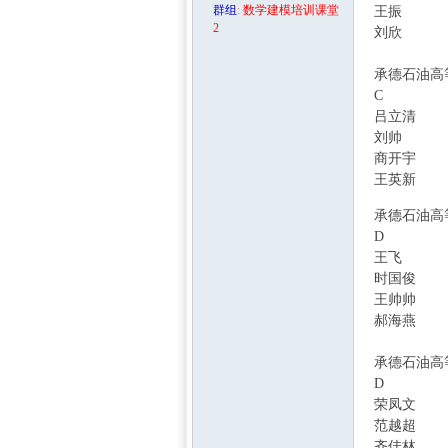
群组
:
数学建模培训课堂
王振
2
刘欣
+ h1 _6 X
承德石油高
C
吕立清
( A' v 
中国
刘帅
+ Y* @* m
商开宇
2 }: {9
王英新
$ W7 `
5 c) l4 Z% m- Q7 
承德石油高
D
6 O+ c( S6 n2 G
王飞
时国俊
王帅帅
郝海燕
承德石油高
D
) W, G$ N8 x3 
荣凤文
0 o* O(
范越超
齐佳林
- t. o6