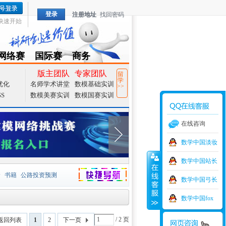
登录
注册地址
找回密码
快速开始
网络赛
国际赛
商务
TZMCM
CAMCM
Special
版主团队
专家团队
留
学
优化
名师学术讲堂
数模基础实训
>>
SS
数模美赛实训
数模国赛实训
在线咨询
数学中国淡妆
数学中国站长
价
书籍
公路投资预测
数学中国弓长
捷导航
家一等奖
大宗商品
数学中国fox
型
元胞自动机
证书下载
/ 2 页
返回列表
1
2
下一页