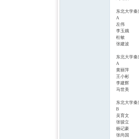
东北大学秦
A
左伟
李玉娥
8 v9 T.
杜敏
9 B8 v; c" 
张建波
东北大学秦
A
黄丽萍
王小彬
李建辉
) i! G$ 
马世美
东北大学秦
B
) Z+ h* f) j$ H
吴育文
# ?2 \6
张骏立
杨记豪
张尚国