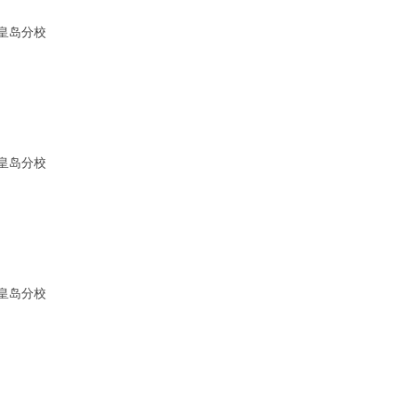
皇岛分校
 z3 _2 H. W- H3 J6 E$ Y0 j
v8 \) k3 {6 | ?
皇岛分校
|! f8 R$ S1 i. X, p
皇岛分校
2 g
 F7 S+ H( W- p, I