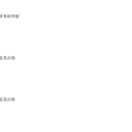
^- f' j" \, d2 N+ f D- U$ r
m" I7 q) f
等专科学校
C, w$ x0 v
 B1 q0 U" J3 ?5 A7 r5 C
 T
皇岛分校
 q' @3 H {
X: X
 r6 F7 \& A$ @+ Q
皇岛分校
 e9 |
+ X+ k5 ^$ V
`5 u+ Y2 y/ S, o
 ?( r( @! w- U' T