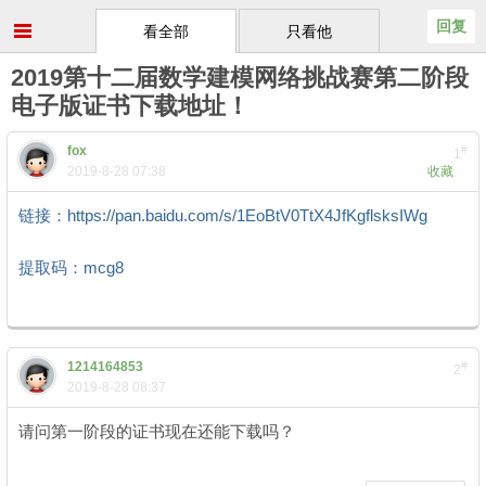
回复
看全部
只看他
2019第十二届数学建模网络挑战赛第二阶段
电子版证书下载地址！
fox
#
1
2019-8-28 07:38
收藏
链接：https://pan.baidu.com/s/1EoBtV0TtX4JfKgflsksIWg
- ^6 p/
C3 I& q# I1 l
提取码：mcg8
- T. P' U) @1 o1 C/ ?3 m
1214164853
#
2
2019-8-28 08:37
请问第一阶段的证书现在还能下载吗？
i$ C; s/ L+ l& w$ Y