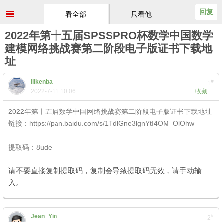
回复
看全部
只看他
2022年第十五届SPSSPRO杯数学中国数学
建模网络挑战赛第二阶段电子版证书下载地
址
ilikenba
#
1
2022-7-11 10:06
收藏
2022年第十五届数学中国网络挑战赛第二阶段电子版证书下载地址
链接：https://pan.baidu.com/s/1TdlGne3lgnYtI4OM_OlOhw
0 k* F*
l$ t1 s* W m1 \, v
提取码：8ude
* ^! i) U# k+ [1 ^4 D
+ w, t% K9 N0 d; k1 Z
请不要直接复制提取码，复制会导致提取码无效，请手动输
入。
Jean_Yin
#
2