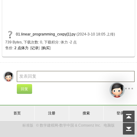
8 D' e( ]5 ^ x3 a
2 V5 ]5 H- r5 A/ B/ K- r
5 \7 g |# m, I! d% q. o+ P
/ R. {6 t# K! R, F$ U% C
01.linear_programming_cvxpy[1].py
(2024-3-10 18:05 上传)
739 Bytes, 下载次数: 0, 下载积分: 体力 -2 点
售价:
2 点体力
[
记录
] [
购买
]
首页
注册
搜索
登录
标准版
© 数学建模网-数学中国 & Comsenz Inc.
电脑版