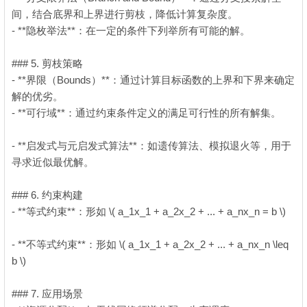
间，结合底界和上界进行剪枝，降低计算复杂度。
- **隐枚举法**：在一定的条件下列举所有可能的解。
### 5. 剪枝策略
" T0 F. c/ F! m
- **界限（Bounds）**：通过计算目标函数的上界和下界来确定
解的优劣。
- **可行域**：通过约束条件定义的满足可行性的所有解集。
: P2
g, q/ Z# ?0 x0 I9 j
- **启发式与元启发式算法**：如遗传算法、模拟退火等，用于
寻求近似最优解。
### 6. 约束构建
- **等式约束**：形如 \( a_1x_1 + a_2x_2 + ... + a_nx_n = b \)
"
z& N: M R" A% X8 X
- **不等式约束**：形如 \( a_1x_1 + a_2x_2 + ... + a_nx_n \leq
b \)
### 7. 应用场景