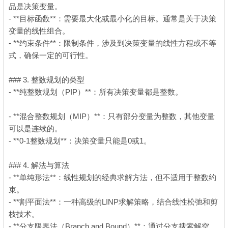
品是决策变量。
- **目标函数**：需要最大化或最小化的目标。通常是关于决策
变量的线性组合。
- **约束条件**：限制条件，涉及到决策变量的线性方程或不等
式，确保一定的可行性。
### 3. 整数规划的类型
- **纯整数规划（PIP）**：所有决策变量都是整数。
9 U$ u0 z6 |$
F$ }( J
- **混合整数规划（MIP）**：只有部分变量为整数，其他变量
可以是连续的。
- **0-1整数规划**：决策变量只能是0或1。
- f# I* P( g) J0 v& U
: [% n9 e& M2 n( L! u4 I0 @# a
### 4. 解法与算法
- **单纯形法**：线性规划的经典求解方法，但不适用于整数约
束。
- **割平面法**：一种高级的LINP求解策略，结合线性松弛和剪
枝技术。
- **分支限界法（Branch and Bound）**：通过分支搜索解空