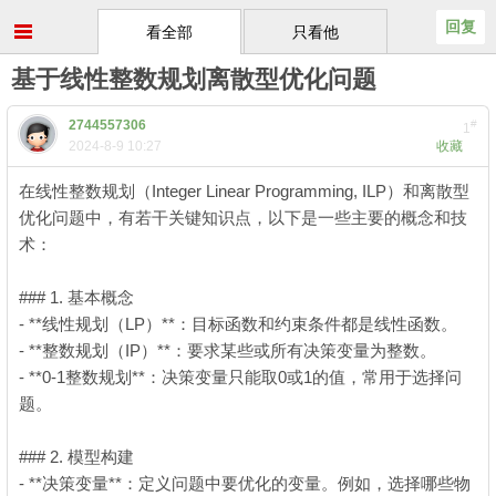
回复
看全部
只看他
基于线性整数规划离散型优化问题
2744557306
#
1
2024-8-9 10:27
收藏
在线性整数规划（Integer Linear Programming, ILP）和离散型
优化问题中，有若干关键知识点，以下是一些主要的概念和技
术：
. E+ W; I# _' Q3 Y2 J
### 1. 基本概念
- **线性规划（LP）**：目标函数和约束条件都是线性函数。
- **整数规划（IP）**：要求某些或所有决策变量为整数。
- **0-1整数规划**：决策变量只能取0或1的值，常用于选择问
题。
### 2. 模型构建
+ q3 s, S, g, f& C/ \6 i
- **决策变量**：定义问题中要优化的变量。例如，选择哪些物