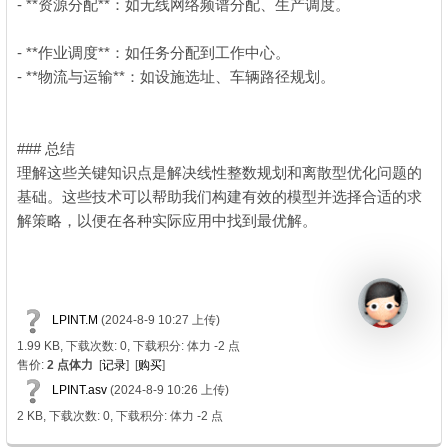
- **资源分配**：如无线网络频谱分配、生产调度。
6 o; u) U3 X6 [*
f7 X" p
- **作业调度**：如任务分配到工作中心。
. U$ u, y, {/ Q c
- **物流与运输**：如设施选址、车辆路径规划。
. r4 N1 @7 A8 [1 [+ \
### 总结
: H4 h! c4 F( {8 x3 m! P
理解这些关键知识点是解决线性整数规划和离散型优化问题的
基础。这些技术可以帮助我们构建有效的模型并选择合适的求
解策略，以便在各种实际应用中找到最优解。
* u3 [+ Q' |3 e7 x
LPINT.M
(2024-8-9 10:27 上传)
1.99 KB, 下载次数: 0, 下载积分: 体力 -2 点
售价:
2 点体力
[
记录
] [
购买
]
LPINT.asv
(2024-8-9 10:26 上传)
2 KB, 下载次数: 0, 下载积分: 体力 -2 点