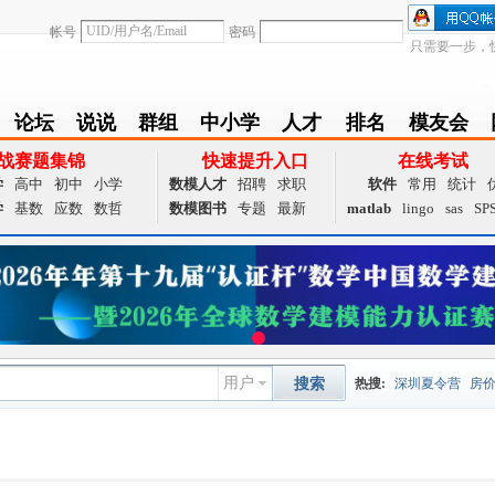
帐号
密码
只需要一步，
论坛
说说
群组
中小学
人才
排名
模友会
BBS
Follow
group
zxx
achieve
Ranklist
Club
战赛题集锦
快速提升入口
在线考试
学
高中
初中
小学
数模人才
招聘
求职
软件
常用
统计
学
基数
应数
数哲
数模图书
专题
最新
matlab
lingo
sas
SP
用户
搜索
热搜:
深圳夏令营
房
数据挖掘
画图工具
国
夏令营
大数据
预测模