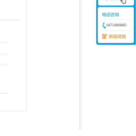
学建模
增加体力
比赛
04714969085