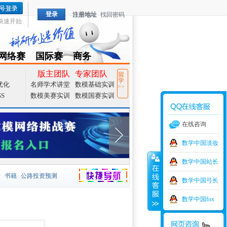
登录
注册地址
找回密码
快速开始
网络赛
国际赛
商务
TZMCM
CAMCM
Special
版主团队
专家团队
留
学
优化
名师学术讲堂
数模基础实训
>>
SS
数模美赛实训
数模国赛实训
在线咨询
数学中国淡妆
数学中国站长
价
书籍
公路投资预测
数学中国弓长
捷导航
家一等奖
大宗商品
数学中国fox
型
元胞自动机
证书下载