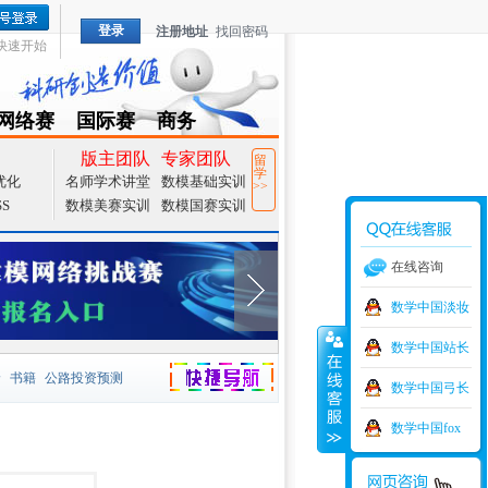
登录
注册地址
找回密码
快速开始
网络赛
国际赛
商务
TZMCM
CAMCM
Special
版主团队
专家团队
留
学
优化
名师学术讲堂
数模基础实训
>>
SS
数模美赛实训
数模国赛实训
在线咨询
数学中国淡妆
数学中国站长
价
书籍
公路投资预测
数学中国弓长
捷导航
家一等奖
大宗商品
数学中国fox
型
元胞自动机
证书下载