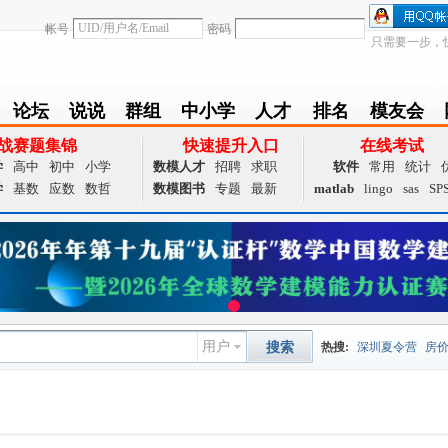
帐号
密码
只需要一步，
论坛
说说
群组
中小学
人才
排名
模友会
BBS
Follow
group
zxx
achieve
Ranklist
Club
战赛题集锦
快速提升入口
在线考试
学
高中
初中
小学
数模人才
招聘
求职
软件
常用
统计
学
基数
应数
数哲
数模图书
专题
最新
matlab
lingo
sas
SP
用户
搜索
热搜:
深圳夏令营
房
数据挖掘
画图工具
国
夏令营
大数据
预测模