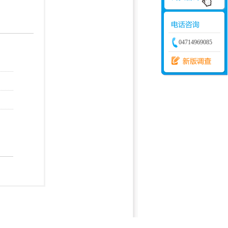
学建模
增加体力
比赛
04714969085