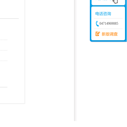
学建模
增加体力
比赛
04714969085