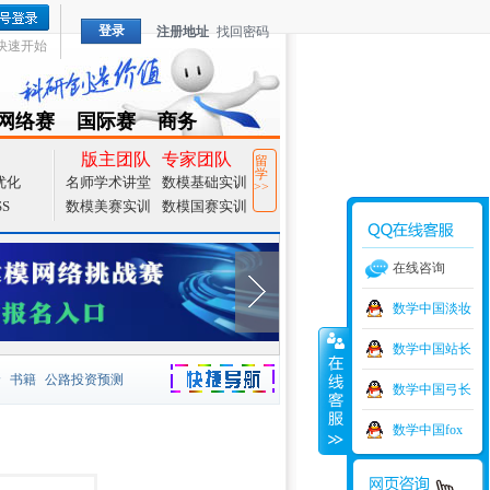
登录
注册地址
找回密码
快速开始
网络赛
国际赛
商务
TZMCM
CAMCM
Special
版主团队
专家团队
留
学
优化
名师学术讲堂
数模基础实训
>>
SS
数模美赛实训
数模国赛实训
在线咨询
数学中国淡妆
数学中国站长
价
书籍
公路投资预测
数学中国弓长
捷导航
家一等奖
大宗商品
数学中国fox
型
元胞自动机
证书下载