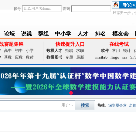
帐号
密码
只需要一步，
论坛
说说
群组
中小学
人才
排名
模友会
BBS
Follow
group
zxx
achieve
Ranklist
Club
战赛题集锦
快速提升入口
在线考试
学
高中
初中
小学
数模人才
招聘
求职
软件
常用
统计
学
基数
应数
数哲
数模图书
专题
最新
matlab
lingo
sas
SP
用户
搜索
热搜:
深圳夏令营
房
数据挖掘
画图工具
国
夏令营
大数据
预测模