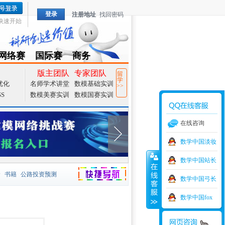
登录
注册地址
找回密码
快速开始
网络赛
国际赛
商务
TZMCM
CAMCM
Special
版主团队
专家团队
留
学
优化
名师学术讲堂
数模基础实训
>>
SS
数模美赛实训
数模国赛实训
在线咨询
数学中国淡妆
数学中国站长
价
书籍
公路投资预测
数学中国弓长
捷导航
家一等奖
大宗商品
数学中国fox
型
元胞自动机
证书下载