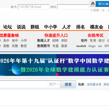
帐号
密码
只需要一步，
论坛
说说
群组
中小学
人才
排名
模友会
BBS
Follow
group
zxx
achieve
Ranklist
Club
战赛题集锦
快速提升入口
在线考试
学
高中
初中
小学
数模人才
招聘
求职
软件
常用
统计
学
基数
应数
数哲
数模图书
专题
最新
matlab
lingo
sas
SP
用户
搜索
热搜:
深圳夏令营
房
数据挖掘
画图工具
国
夏令营
大数据
预测模