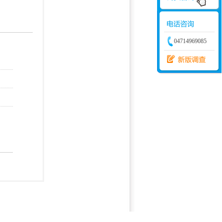
学建模
增加体力
比赛
04714969085