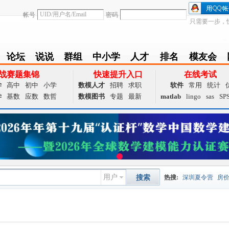
帐号
密码
只需要一步，
论坛
说说
群组
中小学
人才
排名
模友会
BBS
Follow
group
zxx
achieve
Ranklist
Club
战赛题集锦
快速提升入口
在线考试
学
高中
初中
小学
数模人才
招聘
求职
软件
常用
统计
学
基数
应数
数哲
数模图书
专题
最新
matlab
lingo
sas
SP
用户
搜索
热搜:
深圳夏令营
房
数据挖掘
画图工具
国
夏令营
大数据
预测模