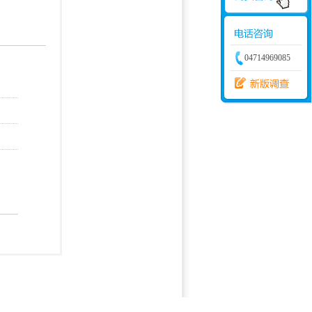
学建模
增加体力
比赛
04714969085