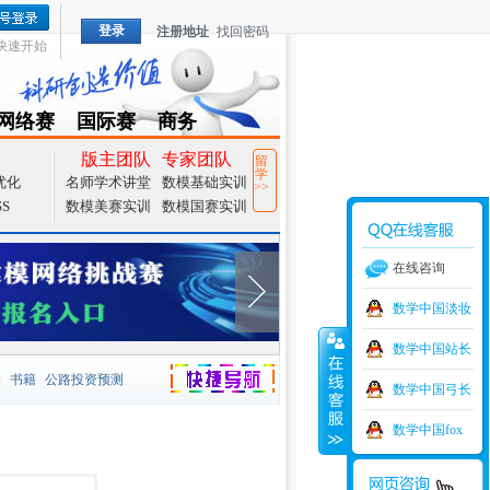
登录
注册地址
找回密码
快速开始
网络赛
国际赛
商务
TZMCM
CAMCM
Special
版主团队
专家团队
留
学
优化
名师学术讲堂
数模基础实训
>>
SS
数模美赛实训
数模国赛实训
在线咨询
数学中国淡妆
数学中国站长
价
书籍
公路投资预测
数学中国弓长
捷导航
家一等奖
大宗商品
数学中国fox
型
元胞自动机
证书下载