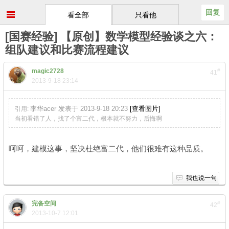
回复
看全部
只看他
[国赛经验] 【原创】数学模型经验谈之六：
组队建议和比赛流程建议
magic2728
#
41
2013-9-18 23:14
李华acer 发表于 2013-9-18 20:23
[查看图片]
引用:
当初看错了人，找了个富二代，根本就不努力，后悔啊
9 ]# H5 e8 {, C2 P+ e
呵呵，建模这事，坚决杜绝富二代，他们很难有这种品质。
我也说一句
完备空间
#
42
2013-10-7 12:01