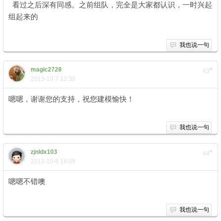
看过之后深有同感。之前组队，完全是大家都认识，一时兴起
组起来的
我也说一句
magic2728
#
43
2013-10-7 12:30
嗯嗯，谢谢您的支持，祝您建模愉快！
我也说一句
zjnldx103
#
44
2013-10-8 18:09
嗯嗯不错噢
我也说一句