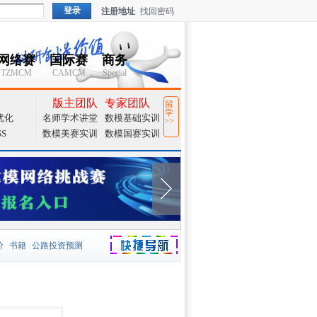
登录
注册地址
找回密码
网络赛
国际赛
商务
TZMCM
CAMCM
Special
版主团队
专家团队
留
学
优化
名师学术讲堂
数模基础实训
>>
SS
数模美赛实训
数模国赛实训
价
书籍
公路投资预测
捷导航
国家一等奖
大宗商品
模型
元胞自动机
证书下载