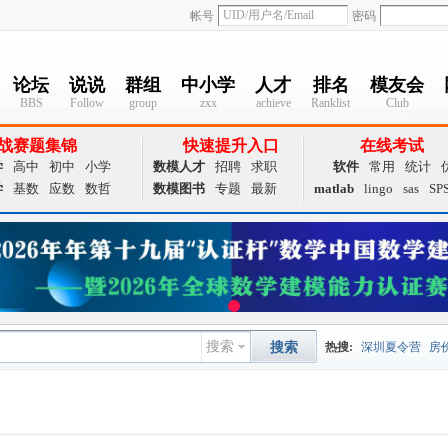
帐号
密码
论坛
说说
群组
中小学
人才
排名
模友会
BBS
Follow
group
zxx
achieve
Ranklist
Club
战赛题集锦
快速提升入口
在线考试
学
高中
初中
小学
数模人才
招聘
求职
软件
常用
统计
学
基数
应数
数哲
数模图书
专题
最新
matlab
lingo
sas
SP
搜索
搜索
热搜:
深圳夏令营
房
数据挖掘
画图工具
夏令营
大数据
预测