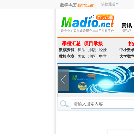
快捷通道
资讯
NEWS
课程汇总
项目承接
挑
数模资源
算法
排版
经验
中小数
数模竞赛
国家
地区
中学
大学数