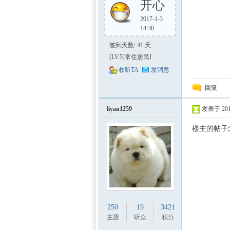
开心
2017-1-3
14:30
签到天数: 41 天
[LV.5]常住居民I
收听TA
发消息
回复
liyan1259
发表于 2015
楼主的帖子
250
19
3421
主题
听众
积分