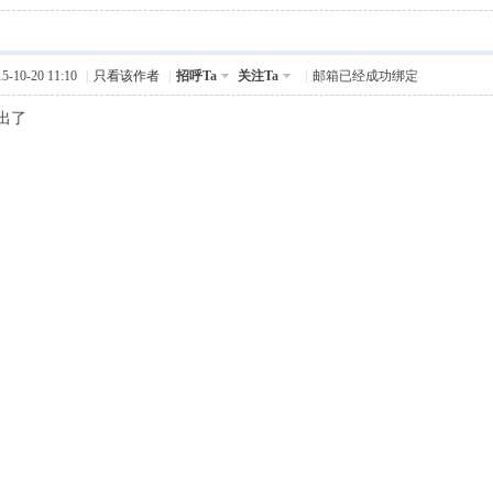
-10-20 11:10
|
只看该作者
|
招呼Ta
关注Ta
|
邮箱已经成功绑定
出了
8 L' G' y! ^8 W