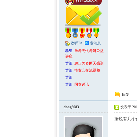
收听TA
发消息
群组
:
乐考无忧考研公益
讲座
群组
:
2017美赛两天强训
群组
:
模友会交流视频
群组
:
群组
:
国赛讨论
回复
dong8083
发表于 2015
据说有几个