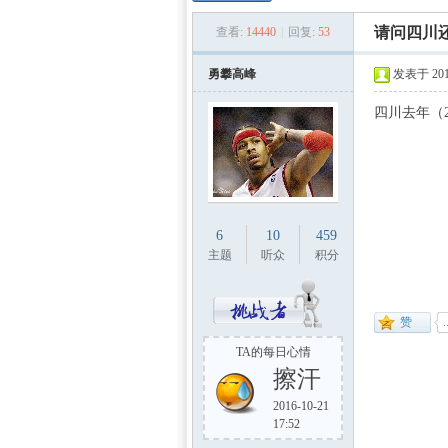
数学
»
›
›
请问四川
查看:
14440
|
回复:
53
勇攀高峰
发表于 2015
四川去年（
建模
6
10
459
主题
听众
积分
TA的每日心情
擦汗
2016-10-21
17:52
社