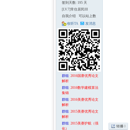
签到天数: 195 天
[LV.7]常住居民III
自我介绍
可以站上数
学建模的高
收听TA
发消息
峰!
区-
群组
:
2016国赛优秀论文
解析
群组
:
2016数学建模算法
集锦
群组
:
2016美赛优秀论文
解析
数学
群组
:
2015美赛优秀论文
解析
群组
:
2015美赛护航（强
转播
0
化）