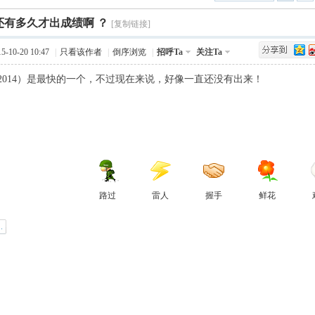
›
还有多久才出成绩啊 ？
Q值法
规划
证书
数
[复制链接]
-10-20 10:47
|
只看该作者
|
倒序浏览
|
招呼Ta
关注Ta
成绩
挑战赛
2014）是最快的一个，不过现在来说，好像一直还没有出来！
路过
雷人
握手
鲜花