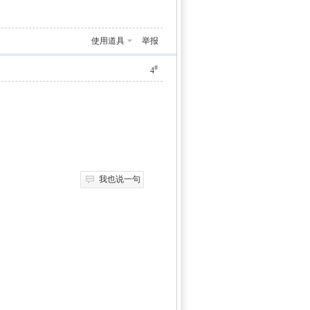
使用道具
举报
#
4
我也说一句