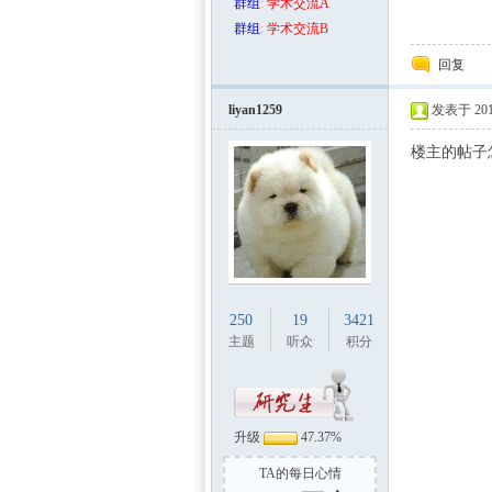
群组
:
学术交流A
群组
:
学术交流B
回复
liyan1259
发表于 2015
楼主的帖子
250
19
3421
主题
听众
积分
升级
47.37%
TA的每日心情