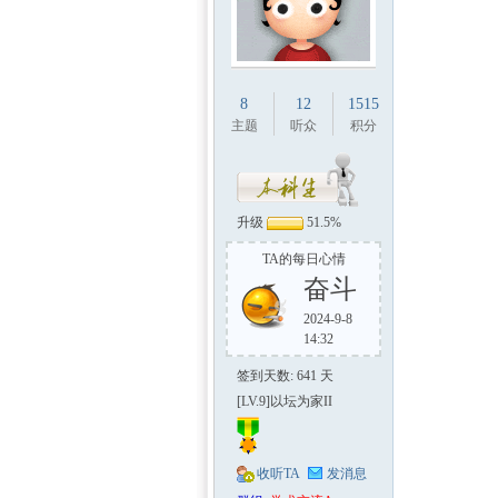
8
12
1515
主题
听众
积分
升级
51.5%
TA的每日心情
奋斗
2024-9-8
14:32
签到天数: 641 天
[LV.9]以坛为家II
收听TA
发消息