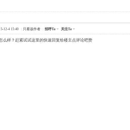
-12-4 15:40
|
只看该作者
|
招呼Ta
关注Ta
怎么样？赶紧试试这里的快速回复给楼主点评论吧赞
6 l- ~- _ n' N- d0 \* m- x