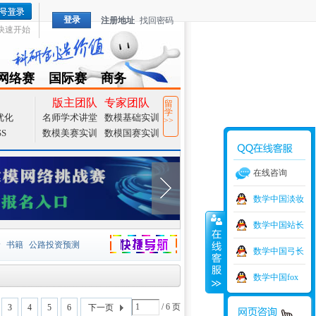
登录
注册地址
找回密码
快速开始
网络赛
国际赛
商务
TZMCM
CAMCM
Special
版主团队
专家团队
留
学
优化
名师学术讲堂
数模基础实训
>>
SS
数模美赛实训
数模国赛实训
在线咨询
数学中国淡妆
数学中国站长
价
书籍
公路投资预测
数学中国弓长
捷导航
家一等奖
大宗商品
数学中国fox
型
元胞自动机
证书下载
/ 6 页
3
4
5
6
下一页