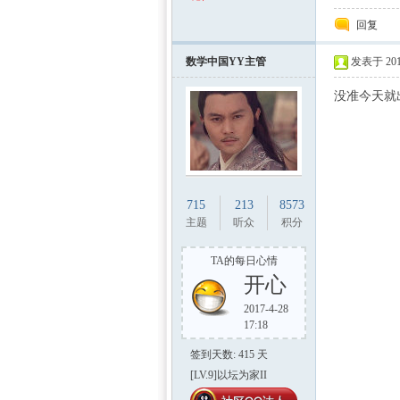
回复
数学中国YY主管
发表于 2015
没准今天就
中国
715
213
8573
主题
听众
积分
TA的每日心情
开心
2017-4-28
17:18
签到天数: 415 天
[LV.9]以坛为家II