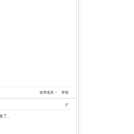
使用道具
举报
#
3
谢了。