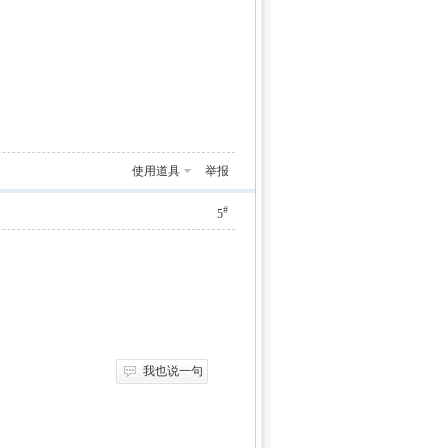
使用道具
举报
#
5
我也说一句