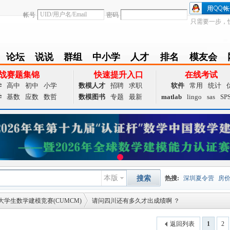
帐号
密码
只需要一步，
论坛
说说
群组
中小学
人才
排名
模友会
BBS
Follow
group
zxx
achieve
Ranklist
Club
战赛题集锦
快速提升入口
在线考试
学
高中
初中
小学
数模人才
招聘
求职
软件
常用
统计
学
基数
应数
数哲
数模图书
专题
最新
matlab
lingo
sas
SP
本版
搜索
热搜:
深圳夏令营
房
大学生数学建模竞赛(CUMCM)
请问四川还有多久才出成绩啊 ？
数据挖掘
画图工具
国
夏令营
大数据
预测模
返回列表
1
2