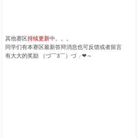
: |' T$ Y+ N$ s
! z% N7 t1 Z/ V+ L g2 y
4 S: u" U# u, x) u. F9 _
其他赛区
持续更新
中。。。
: A; W# z1 H, K
同学们有本赛区最新答辩消息也可反馈或者留言
有大大的奖励 （づ￣3￣）づ╭❤～
#
* f7 o6 P3 s; e1 @4 d( G9 i
$ \0 ~$ m1 p) ?
\6 c: ^* A/ H7 b: F6 }0 k
0 h. R; @( j% ?' a6 u% P
7 e* N( ~+ T$ ~; u
0 |' `0 S: i* Q" g _
& k/ m3 }# t$ T* ^