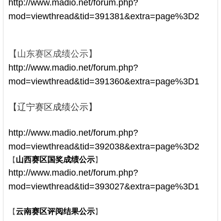
http://www.madio.net/forum.php?
mod=viewthread&tid=391381&extra=page%3D2
! F:
d& [. m0 J
* t' ^, C* E6 @3 S
【山东赛区成绩公示】
6 Z, h' y0 a# l* _" M) w
http://www.madio.net/forum.php?
mod=viewthread&tid=391360&extra=page%3D1
【辽宁赛区成绩公示】
' b2 A; Y# f1 T8 w$ q \
http://www.madio.net/forum.php?
mod=viewthread&tid=392038&extra=page%3D2
【
山西赛区国奖成绩公示
】
- W+ M% T4 ]* g% l/ u
http://www.madio.net/forum.php?
mod=viewthread&tid=393027&extra=page%3D1
【
云南赛区评阅结果公示
】
( [+ k- H: A7 _6 C5 O7 p5 p