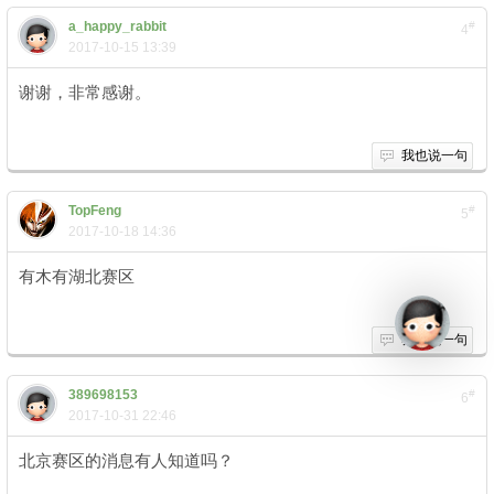
a_happy_rabbit
#
4
2017-10-15 13:39
谢谢，非常感谢。
我也说一句
TopFeng
#
5
2017-10-18 14:36
有木有湖北赛区
+ Z) A" n: [9 W5 O+ S3 E0 i+ z
我也说一句
389698153
#
6
2017-10-31 22:46
北京赛区的消息有人知道吗？
$ g4 ^) B- ^- o8 F9 P# B' L- r