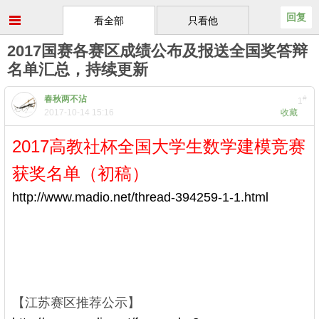
回复
看全部
只看他
2017国赛各赛区成绩公布及报送全国奖答辩
名单汇总，持续更新
春秋两不沾
#
1
2017-10-14 15:16
收藏
2017高教社杯全国大学生数学建模竞赛
获奖名单（初稿）
http://www.madio.net/thread-394259-1-1.html
l! ]% i6 t&
l3 D* |
. _' |/ h8 e2 B, h0 [
5 ?* \* O6 t; v, S, R, h& m
+ S) E3 ^( R8 a$ @5 y
0 s) V+ j( S' N. V+ [* [; g$ q
【江苏赛区推荐公示】