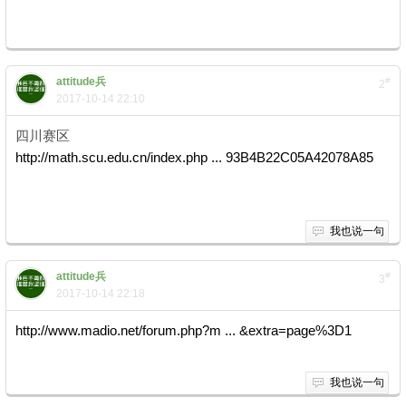
5 a( [6 v# y7 k! k$ S0 V
. l' p9 ]6 W- P, H) \+ d& w o. V
attitude兵
#
2
2017-10-14 22:10
四川赛区
4 ~7 |# b9 A# ~
http://math.scu.edu.cn/index.php ... 93B4B22C05A42078A85
! [8
D. v8 R# a0 z3 ~+ n7 M
我也说一句
attitude兵
#
3
2017-10-14 22:18
http://www.madio.net/forum.php?m ... &extra=page%3D1
我也说一句