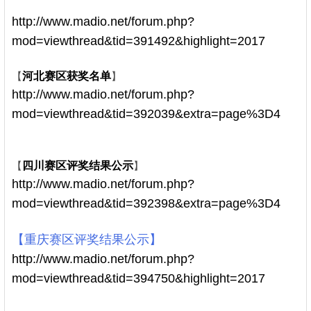
http://www.madio.net/forum.php?
mod=viewthread&tid=391492&highlight=2017
, b% H' b$
L* i: n9 a3 n: D: u
【
河北赛区获奖名单
】
2 d% h' X1 D" f- ~0 l
http://www.madio.net/forum.php?
mod=viewthread&tid=392039&extra=page%3D4
- j$ c*
O( H' e3 s1 i( l! v- D0 Q4 r( l4 Z
% @% x! h# K4 F
【
四川赛区评奖结果公示
】
http://www.madio.net/forum.php?
mod=viewthread&tid=392398&extra=page%3D4
6 ?, s. ~0 T9 x2 E" ]% s
【重庆赛区评奖结果公示】
! H8 M' a3 k' I. m
http://www.madio.net/forum.php?
mod=viewthread&tid=394750&highlight=2017
( {# `$ R1
E3 Z6 L4 e