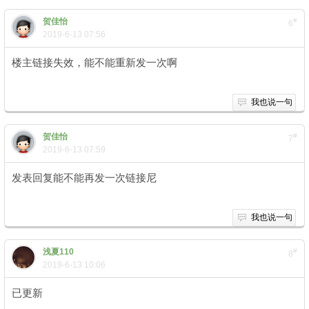
贺佳怡
#
6
2019-6-13 07:56
楼主链接失效，能不能重新发一次啊
" P9 K( B" r* b
我也说一句
贺佳怡
#
7
2019-6-13 07:59
发表回复能不能再发一次链接尼
我也说一句
浅夏110
#
8
2019-6-13 10:06
已更新
2 f3 t+ o! N8 a ?2 `3 M7 S