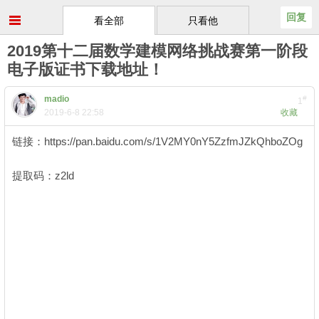
回复
看全部
只看他
2019第十二届数学建模网络挑战赛第一阶段
电子版证书下载地址！
madio
#
1
2019-6-8 22:58
收藏
链接：https://pan.baidu.com/s/1V2MY0nY5ZzfmJZkQhboZOg
3 ?# ~" I$ r% U* t
提取码：z2ld
$ ~; i! Z6 f4 N( e5 ]+ d9 O
+ \( }( j5 q) u' p% `/ d5 {
0 O% T& S& [, T: ^+ I7 B
4 _& }7 T2 r# \$ Y3 G2 E- @
4 E7 c* ]9 r% m8 x# o" w! _2 C
6 E& M" Z9 ~/ g- M& e8 b0 }8 e) C
6 M t+ ^' z8 g