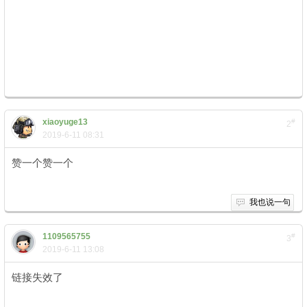
+ m! ], ]9 H5 L/ m/ E# G5 | V
# p2 R! x! v) l4 n9 ^. S' r; P
) e9 v8 ~; ^* [3 s& H+ h5 N6 v
xiaoyuge13
#
2
2019-6-11 08:31
赞一个赞一个
% q. h+ `4 m. _. X
我也说一句
1109565755
#
3
2019-6-11 13:08
链接失效了
( \) N1 q+ L" s8 A