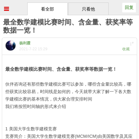
回复
看全部
只看他
最全数学建模比赛时间、含金量、获奖率等
数据一览！
杨利霞
#
1
2021-7-22 15:29
收藏
- ^* S& b. m! H; Y$ y( `& W* F
最全数学建模比赛时间、含金量、获奖率等数据一览！
J8 y; b# W& A& h
伙伴咨询还有那些数学建模比赛可以参加，哪些含金量比较高，哪
些获奖比较容易，时间线是如何的，今天就带大家了解一下各大数
学建模比赛的基本情况，供大家合理安排时间
我们将按照时间轴的形式来介绍
4 s- | C7 D% {+ o/ j
1 美国大学生数学建模竞赛
! M+ s/ Z5 a& l5 k
竞赛简介：美国大学生数学建模竞赛(MCM/ICM)由美国数学及其应