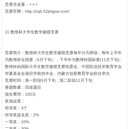
竞赛含金量：⭐⭐⭐
竞赛官网：http://zqb.52jingsai.com/
+ Y8 W9 e0 |! R# b( d( n# P
; e' e& F) ^, t& A1 R
11 数维杯大学生数学建模竞赛
* v! A' `0 g. |6 T
' e; y* I ^* D
竞赛简介：数维杯大学生数学建模竞赛每年分为两场，每年上半年
为数维杯全国赛（5月下旬），下半年为数维杯国际赛(11月下旬)。
数维杯由国际大学生数学建模竞赛组委会、中国职业技术教育学会
华夏基金会项目学校协作会、内蒙古创新教育学会联合举办
竞赛时间：第一阶段5月下旬，第二阶段11月下旬
赛题数量：四道题目
报名费用：100元
奖项设置：
& w8 k* z! D, i! s
特等奖：3个
特等奖提名奖：2%
# R* `- ]( E; }8 L1 e, Y
一等奖：10%
二等奖：30%