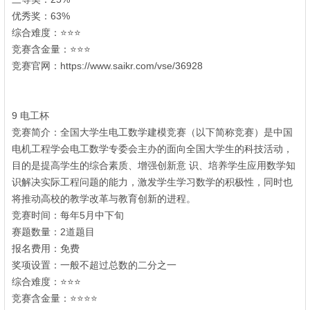
$ v- {4 w1 V( i7 W
优秀奖：63%
- y; L3 l& C/ j! B
综合难度：⭐⭐⭐
6 o- Z2 v) v, Y% M1 t, g
竞赛含金量：⭐⭐⭐
* ?$ D3 N6 S9 y6 V# W
竞赛官网：https://www.saikr.com/vse/36928
4 f! x X0 P1 c+ u$ {' s
8 m; c9 S) Q% x: O2 p& O
- ]: @1 U2 b4 m4 Y* Z; W v; M
9 电工杯
竞赛简介：全国大学生电工数学建模竞赛（以下简称竞赛）是中国
电机工程学会电工数学专委会主办的面向全国大学生的科技活动，
目的是提高学生的综合素质、增强创新意 识、培养学生应用数学知
识解决实际工程问题的能力，激发学生学习数学的积极性，同时也
将推动高校的教学改革与教育创新的进程。
3 B6 Z2 K+ `- Y2 S
竞赛时间：每年5月中下旬
赛题数量：2道题目
/ d, {9 X* `0 k- {
报名费用：免费
奖项设置：一般不超过总数的二分之一
综合难度：⭐⭐⭐
& L4 Y, Q6 u# {- d; K" G
竞赛含金量：⭐⭐⭐⭐
2 ]% ^1 l" T8 t% n