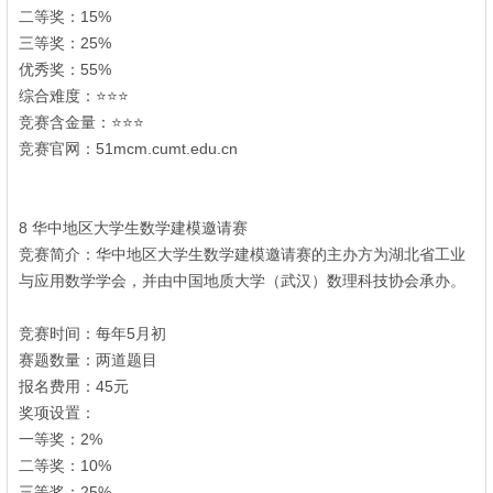
二等奖：15%
三等奖：25%
优秀奖：55%
2 T9 z% P% J3 b, g: i2 H/ V
综合难度：⭐⭐⭐
" L3 Z0 |& r9 O% w
竞赛含金量：⭐⭐⭐
9 i) e, V. ?2 v* N+ i
竞赛官网：51mcm.cumt.edu.cn
; V; {9 d B- _2 M. \6 N' o
: s% h u: {1 x) ?2 G
8 华中地区大学生数学建模邀请赛
x9 j+ n+ p5 q& O' v5 ^5 I3 I
竞赛简介：华中地区大学生数学建模邀请赛的主办方为湖北省工业
与应用数学学会，并由中国地质大学（武汉）数理科技协会承办。
#
q; `8 m8 @: d9 x
竞赛时间：每年5月初
6 z/ P- K3 h2 Y) ^ H
赛题数量：两道题目
! s8 t/ _ ?1 y# c9 y2 _
报名费用：45元
奖项设置：
n5 D/ u! ]" M2 J9 Q5 |
一等奖：2%
二等奖：10%
三等奖：25%