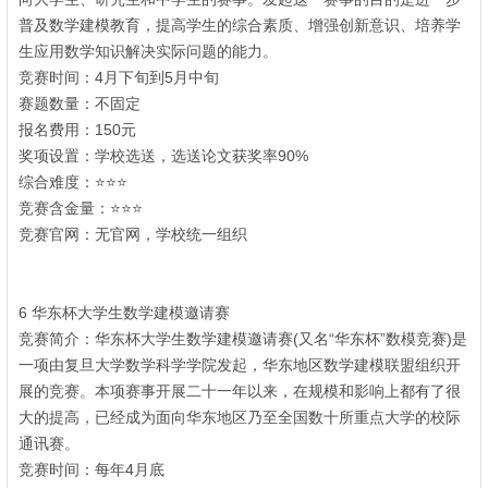
普及数学建模教育，提高学生的综合素质、增强创新意识、培养学
生应用数学知识解决实际问题的能力。
竞赛时间：4月下旬到5月中旬
赛题数量：不固定
3 z5 Y3 y' ^) X. Z* A8 W
报名费用：150元
奖项设置：学校选送，选送论文获奖率90%
7 y8 T1 q8 K" Y5 c
综合难度：⭐⭐⭐
竞赛含金量：⭐⭐⭐
竞赛官网：无官网，学校统一组织
! {' M# _4 [/ }* c9 U
" B* r# n+ t9 X" s2 p( x' a' q
1 f. `; s1 T! v( K
6 华东杯大学生数学建模邀请赛
+ v& Z; P4 X/ e" T
竞赛简介：华东杯大学生数学建模邀请赛(又名“华东杯”数模竞赛)是
一项由复旦大学数学科学学院发起，华东地区数学建模联盟组织开
展的竞赛。本项赛事开展二十一年以来，在规模和影响上都有了很
大的提高，已经成为面向华东地区乃至全国数十所重点大学的校际
通讯赛。
, N! ^4 z0 ]* i1 z0 P" U6 f; G
竞赛时间：每年4月底
& p: q) n9 B+ z( n/ o% @6 P