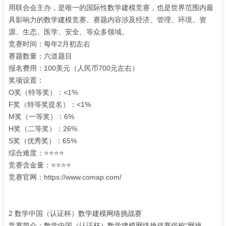
用联合会主办，是唯一的国际性数学建模竞赛，也是世界范围内最
具影响力的数学建模竞赛。赛题内容涉及经济、管理、环境、资
源、生态、医学、安全、等众多领域。
6 Q# p! {1 g% W- P: w
竞赛时间：每年2月初左右
赛题数量：六道题目
& W7 C! J' v* ^' E
报名费用：100美元（人民币700元左右）
. }' F' R5 x& n @
奖项设置：
% l0 N4 [) P4 o: q) s6 T2 a+ L/ X$ Z
O奖（特等奖）：<1%
; V$ p( o. `1 w( }- O
F奖（特等奖提名）：<1%
5 r0 |' p+ l8 J/ I8 w& K2 ]
M奖（一等奖）：6%
8 R# G* [! I! C. c
H奖（二等奖）：26%
6 O8 n' [* P3 W" o! }1 t5 e
S奖（优秀奖）：65%
综合难度：⭐⭐⭐⭐
- I9 K) B" A4 B
竞赛含金量：⭐⭐⭐⭐
竞赛官网：https://www.comap.com/
6 |) B9 O" v3 a, B7 s, n
2 数学中国（认证杯）数学建模网络挑战赛
% l8 X7 V# V$ n( t7 o
竞赛简介：数学中国（认证杯）数学建模网络挑战赛俗称“网挑