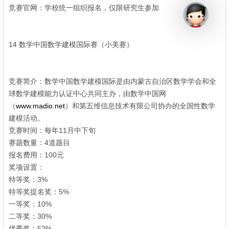
竞赛官网：学校统一组织报名，仅限研究生参加
" i& k2 @! i/ C" A
^& o0 j0 u% t' o1 _) g2 y
14 数学中国数学建模国际赛（小美赛）
' `' _& V. W6 Y
竞赛简介：数学中国数学建模国际是由内蒙古自治区数学学会和全
球数学建模能力认证中心共同主办，由数学中国网
（
www.madio.net
）和第五维信息技术有限公司协办的全国性数学
建模活动。
竞赛时间：每年11月中下旬
/ E: n8 A4 q. e: J3 `
赛题数量：4道题目
报名费用：100元
* ?7 l! y. e( f! p. q5 m
奖项设置：
5 `0 ?8 ]4 m* ?
特等奖：3%
& e* \. s; F: E3 O1 f4 ]! k
特等奖提名奖：5%
' L9 n' U1 u$ S2 ~. z F4 B
一等奖：10%
二等奖：30%
优秀奖：52%