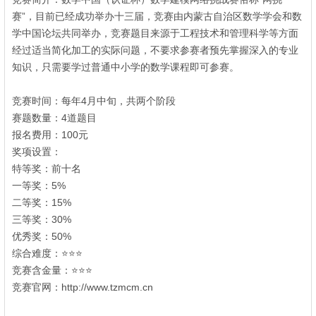
赛”，目前已经成功举办十三届，竞赛由内蒙古自治区数学学会和数
学中国论坛共同举办，竞赛题目来源于工程技术和管理科学等方面
经过适当简化加工的实际问题，不要求参赛者预先掌握深入的专业
知识，只需要学过普通中小学的数学课程即可参赛。
; j4 D* J% e( |4 ^6
W
竞赛时间：每年4月中旬，共两个阶段
$ h6 j. `0 F6 R, v; z
赛题数量：4道题目
4 F5 T4 t2 Y% m; F& F
报名费用：100元
% m2 l3 P+ R8 j$ A1 e; A5 f
奖项设置：
特等奖：前十名
一等奖：5%
二等奖：15%
2 W. @6 s* D" z/ P: y0 e* Z$ J
三等奖：30%
- \- T+ R2 B5 [: y% o1 y
优秀奖：50%
1 }1 o% o( F# L/ o
综合难度：⭐⭐⭐
竞赛含金量：⭐⭐⭐
$ c4 y; z) l x& L7 z5 H
竞赛官网：http://www.tzmcm.cn
& m, N7 w- x- G. H