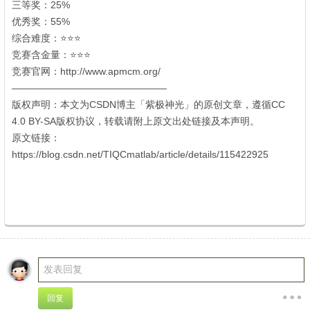
三等奖：25%
' c. F. _* d/ D# m# V
优秀奖：55%
综合难度：⭐⭐⭐
' Q& e/ Y4 u. ?3 Y; g) ]6 o
竞赛含金量：⭐⭐⭐
9 ~% [! X, L m
竞赛官网：http://www.apmcm.org/
————————————————
版权声明：本文为CSDN博主「紫极神光」的原创文章，遵循CC
4.0 BY-SA版权协议，转载请附上原文出处链接及本声明。
原文链接：
https://blog.csdn.net/TIQCmatlab/article/details/115422925
' B3 c&
i& f( {" p: ]( X: u