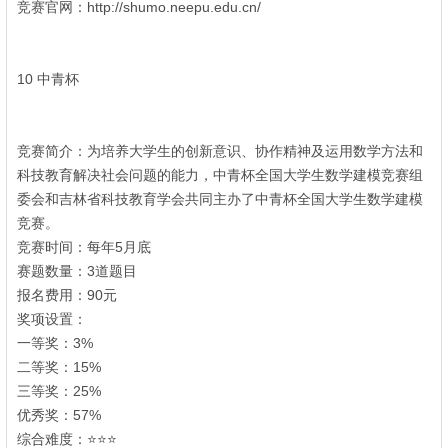
竞赛官网：http://shumo.neepu.edu.cn/
w6 _3 J& z- }
8 J5 b2 g. Y" K8 u6 O! w
5 h8 T+ w$ W; O2 @" U9 |
10 中青杯
0 l. L e# m" K8 u/ d% V$ Z
竞赛简介：为培养大学生的创新意识、协作精神及运用数学方法和
科技教育解决社会问题的能力，中青杯全国大学生数学建模竞赛组
委会和吉林省科技教育学会共同主办了中青杯全国大学生数学建模
竞赛。
竞赛时间：每年5月底
赛题数量：3道题目
) }5 G# B; o! o) [* w, \
报名费用：90元
奖项设置：
一等奖：3%
二等奖：15%
; T# Y. K% }9 c0 w8 C$ N
三等奖：25%
优秀奖：57%
. f6 H" h" G4 N+ p1 `8 U
综合难度：⭐⭐⭐
3 c5 G1 g4 F2 R1 Z