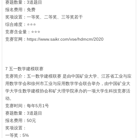
赛题数量：3道题目
报名费用：免费
奖项设置：一等奖、二等奖、三等奖若干
综合难度：⭐⭐⭐
2 E9 O: U" c+ V* E5 q1 a) E g
竞赛含金量：⭐⭐⭐
竞赛官网：https://www.saikr.com/vse/hdmcm/2020
e: O; j: z: F& Q! y7
R
( `. e) R9 F; \1 r! `
. S3 \4 {* S2 d1 w
7 五一数学建模联赛
. m8 J3 U( n4 y! r# c K- [
竞赛简介：五一数学建模联赛 是由中国矿业大学、江苏省工业与应
用数学学会和徐州市工业与应用数学学会联合举办，由中国矿业大
学大学生数学建模协会和矿大理学院承办的一项大学生科技竞赛活
动。
竞赛时间：每年5月1号
赛题数量：3道题目
8 T" i' {6 V: P
报名费用：50元
" d$ [/ D0 R+ Q
奖项设置：
' u8 w$ |; m& |' E7 W! C
一等奖：5%
. w$ T+ s8 B) _