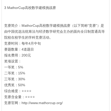
% Q+ e" s8 v( s% r/ ?9 u
3 MathorCup高校数学建模挑战赛
: L- b% d, q& a' ^
1 Z0 K5 O2 Z2 a: _
竞赛简介：MathorCup高校数学建模挑战赛（以下简称“竞赛”）是
由中国优选法统筹法与经济数学研究会主办的面向全日制普通高等
院校在校学生的学科竞赛活动。
竞赛时间：每年4月中旬
. b2 U2 M% o7 }6 h/ C" A0 `1 p
赛题数量：4道题目
; Y d( d U; e. D- j# Q, t
报名费用：200元
奖项设置：
( n0 N8 W; z7 ^0 b9 V8 n
一等奖：5%
二等奖：15%
* P" g6 l9 p l7 Z1 n1 n
三等奖：30%
优秀奖：50%
综合难度：⭐⭐⭐⭐
竞赛含金量：⭐⭐⭐⭐
竞赛官网：http://www.mathorcup.org/
; n1 p; i9 I8 S