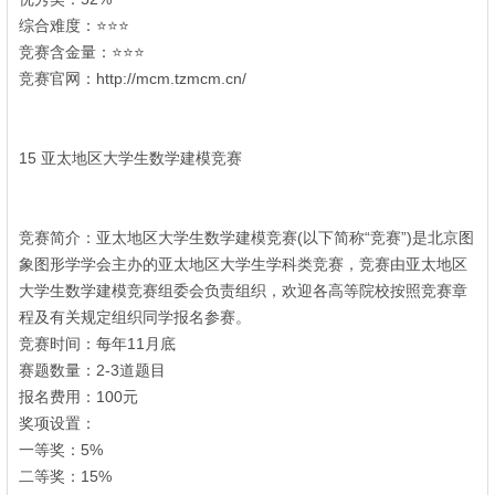
综合难度：⭐⭐⭐
% t/ u' h0 g- F6 f- e: Q+ ~
竞赛含金量：⭐⭐⭐
竞赛官网：http://mcm.tzmcm.cn/
) V: b' E8 v* a6 t G: V$ w) V; `
6 y; o% ]* N1 Y) K
15 亚太地区大学生数学建模竞赛
8 }+ T/ |/ u3 {. O
# V/ D/ N9 e$ k) f* X/ I5 D+ c
竞赛简介：亚太地区大学生数学建模竞赛(以下简称“竞赛”)是北京图
象图形学学会主办的亚太地区大学生学科类竞赛，竞赛由亚太地区
大学生数学建模竞赛组委会负责组织，欢迎各高等院校按照竞赛章
程及有关规定组织同学报名参赛。
' {! r1 E1 \* G: y6 P, u- \
竞赛时间：每年11月底
1 X2 h/ _( h& m: R/ n
赛题数量：2-3道题目
报名费用：100元
奖项设置：
6 v D) T3 h1 n4 z# @$ a+ B
一等奖：5%
* o+ C5 U8 T! V8 M( h2 E* H
二等奖：15%
9 O" x# }# f# ~( r- z% ~