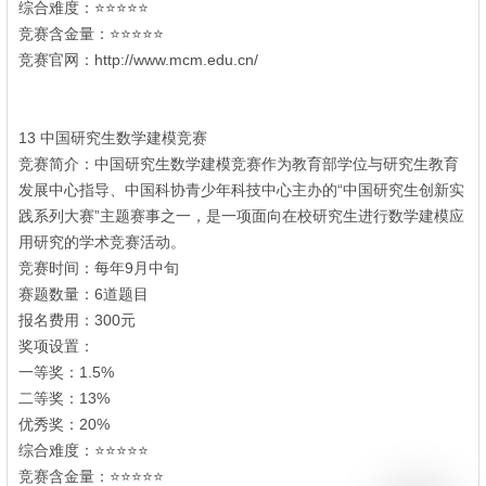
综合难度：⭐⭐⭐⭐⭐
; e0 {1 ~. r" ?! @4 J
竞赛含金量：⭐⭐⭐⭐⭐
竞赛官网：http://www.mcm.edu.cn/
$ A" ?: Q& g$ d; D4 C; ]
" e* m/ L+ L C0 Z" u
: V+ e, Z7 S- b3 T
13 中国研究生数学建模竞赛
竞赛简介：中国研究生数学建模竞赛作为教育部学位与研究生教育
发展中心指导、中国科协青少年科技中心主办的“中国研究生创新实
践系列大赛”主题赛事之一，是一项面向在校研究生进行数学建模应
用研究的学术竞赛活动。
( b) {8 E1 F+ l6 O0 B
竞赛时间：每年9月中旬
0 k! M& G) E3 D' Z. \
赛题数量：6道题目
6 H- o B2 F1 K7 {5 y! \
报名费用：300元
奖项设置：
一等奖：1.5%
- C. B4 n; a' z% c& z6 M: l# {
二等奖：13%
优秀奖：20%
0 _( s8 i$ f( g7 k: J, X
综合难度：⭐⭐⭐⭐⭐
9 m' n9 Y! y' o
竞赛含金量：⭐⭐⭐⭐⭐
w2 t5 o" p2 M' \' Q