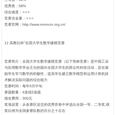
$ j9 k, C2 E! Z
优秀奖：58%
综合难度：⭐⭐⭐
7 Q+ j/ q: W6 I
竞赛含金量：⭐⭐⭐
竞赛官网：http://www.nmmcm.org.cn/
+ o, f8 \6 ^ x- X
& ]% Y" {8 U4 [
2 l$ z6 @8 W% {) I
12 高教社杯"全国大学生数学建模竞赛
r" |; \' L- g) c' }
竞赛简介：全国大学生数学建模竞赛（以下简称竞赛）是中国工业
与应用数学学会主办的面向全国大学生的群众性科技活动，旨在激
励学生学习数学的积极性，提高学生建立数学模型和运用计算机技
术解决实际问题的综合能力
; |* F0 R5 ?/ W' C5 {8 Q% E* V
竞赛时间：每年9月中旬
赛题数量：4道或5道题
" X* Q t9 H, b6 l1 q: y: x
报名费用：300元
奖项设置：从各赛区送交的优秀答卷中评选出全国一等、二等奖,获
奖比例为全国参赛队数的百分之十左右
+ t# p. e2 z% `% Z