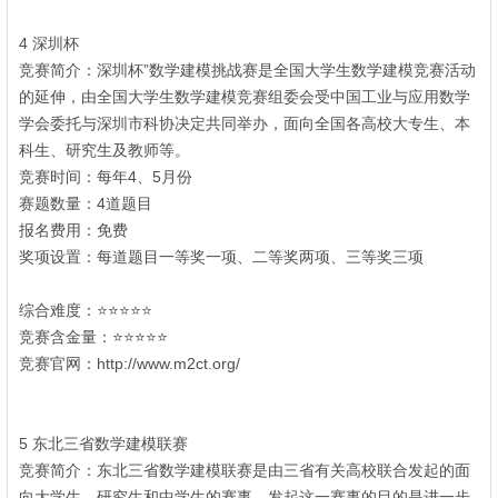
, S: h! C/ T: u+ Y
4 深圳杯
竞赛简介：深圳杯”数学建模挑战赛是全国大学生数学建模竞赛活动
的延伸，由全国大学生数学建模竞赛组委会受中国工业与应用数学
学会委托与深圳市科协决定共同举办，面向全国各高校大专生、本
科生、研究生及教师等。
$ c/ b0 I1 T2 I; G# }( i7 D
竞赛时间：每年4、5月份
- a, U3 a0 c, O) ~
赛题数量：4道题目
9 P4 a/ ^' S8 a9 B8 T |" @
报名费用：免费
奖项设置：每道题目一等奖一项、二等奖两项、三等奖三项
' T- j4 C(
M* E/ V- [" T m
综合难度：⭐⭐⭐⭐⭐
6 ^# W' {7 P5 h# G: U8 @
竞赛含金量：⭐⭐⭐⭐⭐
竞赛官网：http://www.m2ct.org/
1 T5 d2 Z7 Q8 f( W2 D8 s
' C& K7 d# i& x3 ], t
5 东北三省数学建模联赛
竞赛简介：东北三省数学建模联赛是由三省有关高校联合发起的面
向大学生、研究生和中学生的赛事。发起这一赛事的目的是进一步