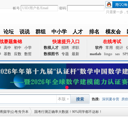
帐号
密码
只需要一步，
论坛
说说
群组
中小学
人才
排名
模友会
BBS
Follow
group
zxx
achieve
Ranklist
Club
战赛题集锦
快速提升入口
在线考试
学
高中
初中
小学
数模人才
招聘
求职
软件
常用
统计
学
基数
应数
数哲
数模图书
专题
最新
matlab
lingo
sas
SP
本版
搜索
热搜:
深圳夏令营
房
博|留学|公考|专升本
国考行测正确率大数据！90%同学都不达标！
数据挖掘
画图工具
国
夏令营
大数据
预测模