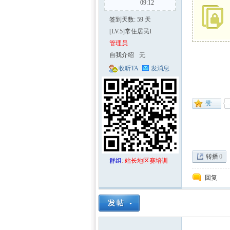
09:12
签到天数: 59 天
[LV.5]常住居民I
管理员
自我介绍
无
收听TA
发消息
区-
转播
0
群组
:
站长地区赛培训
回复
数学