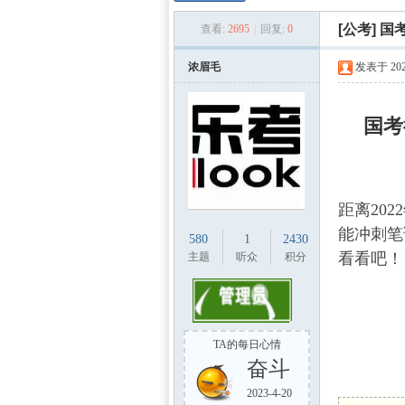
数学
»
›
›
[公考]
国
查看:
2695
|
回复:
0
浓眉毛
发表于 2021
国考
建模
距离
20
能冲刺笔
580
1
2430
看看吧！
主题
听众
积分
TA的每日心情
奋斗
社
2023-4-20