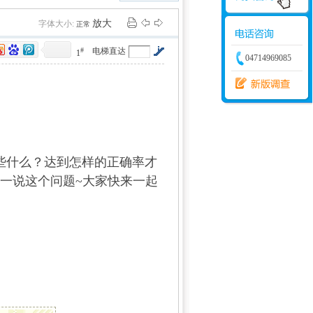
学建模
增加体力
比赛
放大
字体大小:
正常
#
电梯直达
1
04714969085
些什么？达到怎样的正确率才
一说这个问题
~大家快来一起