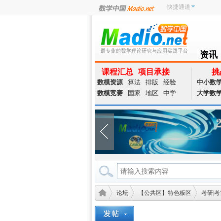
快捷通道
资讯
NEWS
课程汇总
项目承接
挑
数模资源
算法
排版
经验
中小数
数模竞赛
国家
地区
中学
大学数
论坛
【公共区】特色板区
考研|考