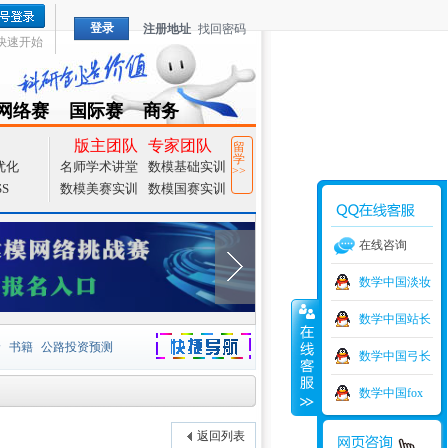
登录
注册地址
找回密码
快速开始
网络赛
国际赛
商务
TZMCM
CAMCM
Special
版主团队
专家团队
留
学
优化
名师学术讲堂
数模基础实训
>>
SS
数模美赛实训
数模国赛实训
在线咨询
数学中国淡妆
数学中国站长
价
书籍
公路投资预测
数学中国弓长
捷导航
家一等奖
大宗商品
数学中国fox
型
元胞自动机
证书下载
返回列表