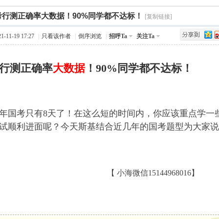
›
考行测正确率大数据！90%同学都不达标！
Q值法
规划
证书
数
[复制链接]
-11-19 17:27
|
只看该作者
|
倒序浏览
|
招呼Ta
关注Ta
成绩
挑战赛
行测正确率
大数据
！
90%同学都不达标！
22年国考只有
8
天了！在这么短的时间内，你应该重点学一
试顺利进面呢？今天斯基结合近几年的国考题型为大家说
【 小海微信15144968016】