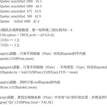
bec nonchilled 1000 45.5
bec nonchilled 1000 44.3
5 i$ B k6 A+ w3 o# k
ebec nonchilled 675 43.9
) E; X" L9 D( D1 ^
ebec nonchilled 500 42.9
+ k4 J% D# F" P8 n+ }
ebec chilled 1000 42.4
G7 [2 o) S! g
CO2随机分成两组数据，第一组和第二组比例为6：4
2,84,replace = TRUE,prob = c(0.6,0.4))
 CO2[n == 1,])
' x; R) }3 L3 z2 k: n8 O
 CO2[n == 2,])
" f6 u: A1 Y4 J* c* t1 I# l
$ G1 J
apply()函数，计算不同植物（Plant）对应的uptake的平均值
0 M* w/ l+ A- I ]/ ?
uptake,CO2$Plant,mean)
* G7 `9 t* E# N5 M
, [/ {
ggegate()函数，计算不同植物（Plant）、不同类型（Type）对应的uptak
O2$uptake,by = list(CO2$Plant,CO2$Type),FUN = mean)
apply()函数，同时计算con和uptake的均值
' t$ P; C+ h1 M
2$conc,CO2$uptake),mean)
9 R' ^) m" ]5 p! X, x( |$ F
grep()函数，查找出植物名称（Plant）中含有”Qn“的行的位置，并将这些行
 grep("Qn",CO2$Plant,fixed = FALSE)