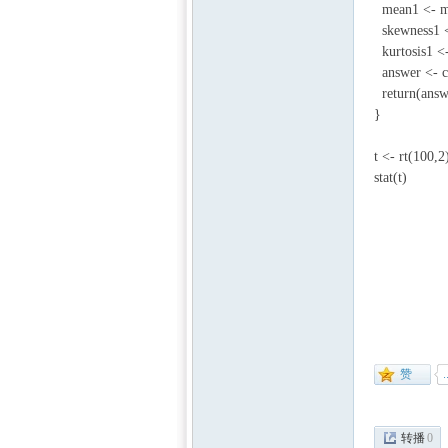
mean1 <- m
skewness1 <
kurtosis1 <-
answer <- c
return(answ
}
$ y' ^8 ?' q4 _:
t <- rt(100,2
stat(t)
[7 i9 [8 j$ J2 q" 
6 ]- b7 ~5 d1 u; p
) W& j. e' y2 C5 
转播
0