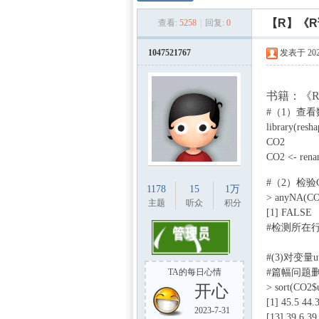
数学
»
›
›
【R】《
查看:
5258
|
回复:
0
1047521767
发表于 2021
书籍：《
#（1）查看
library(resha
CO2
) @. e8 g8 
CO2 <- rena
建模
/ D2 M# u9 [$ S,
#（2）检
1178
15
1万
> anyNA(CO
主题
听众
积分
[1] FALSE
#检测所在行：co
#(3)对变
TA的每日心情
#篇幅问题
开心
> sort(CO2
[1] 45.5 44.
社
2023-7-31
[13] 39.6 39