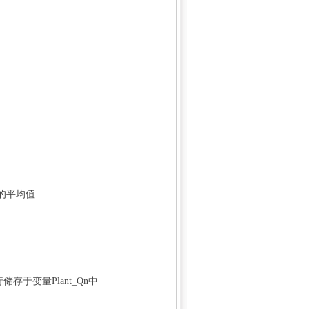
e的平均值
) t) ^1 V" O4 f0 N
储存于变量Plant_Qn中