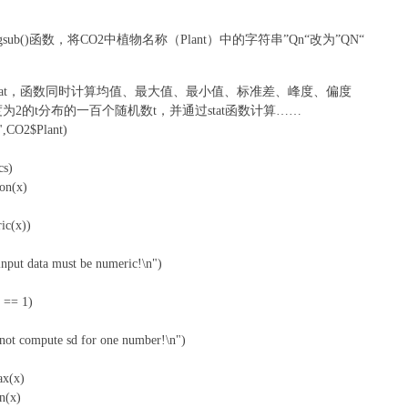
 E Q: d1 p2 a5 X
sub()函数，将CO2中植物名称（Plant）中的字符串”Qn“改为”QN“
D6 L
stat，函数同时计算均值、最大值、最小值、标准差、峰度、偏度
为2的t分布的一百个随机数t，并通过stat函数计算……
0 D+ |% z/ R P8 [( d
t",CO2$Plant)
cs)
ion(x)
 N- T. y; }
ic(x))
put data must be numeric!\n")
 h6 G B; z
 == 1)
 O7 c: X
ot compute sd for one number!\n")
x(x)
- O- j1 E5 E) I- S5 D* B
n(x)