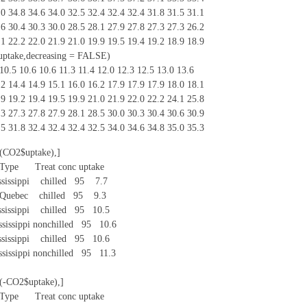
.0 34.8 34.6 34.0 32.5 32.4 32.4 32.4 31.8 31.5 31.1
.6 30.4 30.3 30.0 28.5 28.1 27.9 27.8 27.3 27.3 26.2
3 x' N a1 c& E, O
.1 22.2 22.0 21.9 21.0 19.9 19.5 19.4 19.2 18.9 18.9
7 e0 C- U# X: J2 q a7 F) s
uptake,decreasing = FALSE)
10.5 10.6 10.6 11.3 11.4 12.0 12.3 12.5 13.0 13.6
: t9 ?- f/ S! N( |
.2 14.4 14.9 15.1 16.0 16.2 17.9 17.9 17.9 18.0 18.1
" \8 e9 X* A4 C/ \
.9 19.2 19.4 19.5 19.9 21.0 21.9 22.0 22.2 24.1 25.8
.3 27.3 27.8 27.9 28.1 28.5 30.0 30.3 30.4 30.6 30.9
# f: e% Y* J( W$ G3 s+ h; \4 F
.5 31.8 32.4 32.4 32.4 32.5 34.0 34.6 34.8 35.0 35.3
% X, o0 `7 Y
(CO2$uptake),]
! ^" z- L6 r. r0 a6 ^! I2 P; }$ L
e Treat conc uptake
sissippi chilled 95 7.7
ebec chilled 95 9.3
sissippi chilled 95 10.5
issippi nonchilled 95 10.6
sissippi chilled 95 10.6
issippi nonchilled 95 11.3
: q" ]1 E! K! J" h2 g/ Q
(-CO2$uptake),]
e Treat conc uptake
2 |: X6 p1 F o U* g