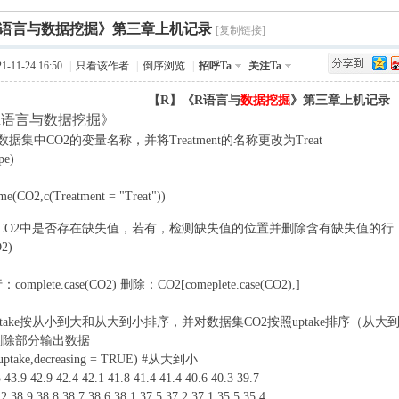
›
R语言与数据挖掘》第三章上机记录
Q值法
规划
证书
数
[复制链接]
-11-24 16:50
|
只看该作者
|
倒序浏览
|
招呼Ta
关注Ta
成绩
挑战赛
【R】《R语言与
数据挖掘
》第三章上机记录
5 
R语言与数据挖掘》
数据集中CO2的变量名称，并将Treatment的名称更改为Treat
pe)
{- X
me(CO2,c(Treatment = "Treat"))
) t1 O: _& Q2 ?8 U( c
 D5 Q7 `" C
验CO2中是否存在缺失值，若有，检测缺失值的位置并删除含有缺失值的行
2)
2 ]2 B& S; d5 a
mplete.case(CO2) 删除：CO2[comeplete.case(CO2),]
量utake按从小到大和从大到小排序，并对数据集CO2按照uptake排序（从
删除部分输出数据
$uptake,decreasing = TRUE) #从大到小
9 j7 A, T0 P" X2 y0 g4 s; y
3 43.9 42.9 42.4 42.1 41.8 41.4 41.4 40.6 40.3 39.7
0 _4 \% y( p3 c1 O) {# R0 t! T! l
.2 38.9 38.8 38.7 38.6 38.1 37.5 37.2 37.1 35.5 35.4
" T5 `8 \6 D& a6 C2 ~, r5 c( n