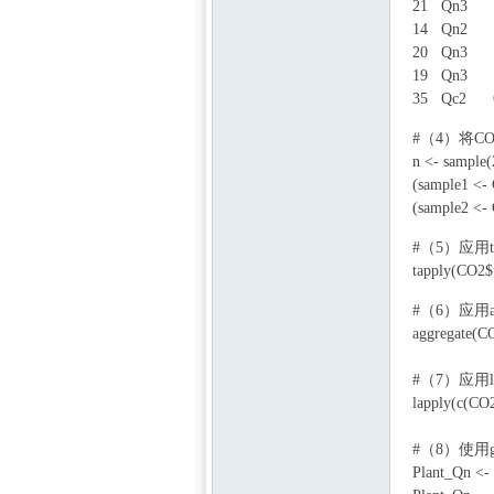
21 Qn3 Que
14 Qn2 Que
20 Qn3 Qu
19 Qn3 Qu
35 Qc2 Qu
9 k7 ~* c! @8 A4 
#（4）将
中国
n <- sample(
(sample1 <-
(sample2 <-
2 J8 b1 ]- Y( h P
#（5）应用t
tapply(CO2$
! Q _% d- [7 B! n
#（6）应用a
aggregate(C
#（7）应用l
lapply(c(CO
#（8）使用
Plant_Qn <-