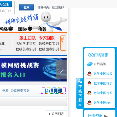
登录
注册地址
找回密码
快速开始
网络赛
国际赛
商务
TZMCM
CAMCM
Special
版主团队
专家团队
留
学
优化
名师学术讲堂
数模基础实训
>>
SS
数模美赛实训
数模国赛实训
在线咨询
数学中国淡妆
数学中国站长
价
书籍
公路投资预测
数学中国弓长
捷导航
家一等奖
大宗商品
数学中国fox
型
元胞自动机
证书下载
返回列表