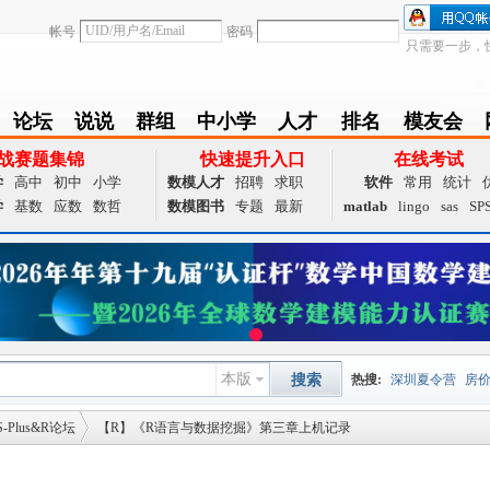
帐号
密码
只需要一步，
论坛
说说
群组
中小学
人才
排名
模友会
BBS
Follow
group
zxx
achieve
Ranklist
Club
战赛题集锦
快速提升入口
在线考试
学
高中
初中
小学
数模人才
招聘
求职
软件
常用
统计
学
基数
应数
数哲
数模图书
专题
最新
matlab
lingo
sas
SP
本版
搜索
热搜:
深圳夏令营
房
S-Plus&R论坛
【R】《R语言与数据挖掘》第三章上机记录
数据挖掘
画图工具
国
夏令营
大数据
预测模