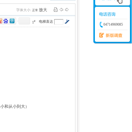
学建模
增加体力
比赛
放大
字体大小:
正常
#
电梯直达
1
04714969085
x0 I0 Y/ ~. m; x5 X7 F
大到小和从小到大）
- z r: x# y1 B5 j