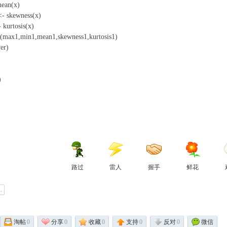
ean(x)
- P% h% c4 c1 i
- skewness(x)
/ E( v, G$ E" c( ]' ~
 kurtosis(x)
' X( h) e+ `, f, L; J" y+ V8 D
(max1,min1,mean1,skewness1,kurtosis1)
/ }5 x/ S* o/ c8 m
er)
) a3 f2 s$ I X. [$ R q
 V1 a" N6 Q0 _
)
5 G" `7 d; p) H9 T5 Y) k5 H' q8 N
J( r! Y
7 \# Y" c
\
路过
雷人
握手
鲜花
淘帖
0
分享
0
收藏
0
支持
0
反对
0
微信