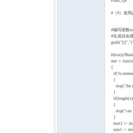
Plant_Qn
% J#
#（9）使用g
2 h- c$ ^, _6 n4 
#编写函数
#生成自由度
gsub("[t]","
library(fBasi
stat <- funct
{
3 ^9 [# }: A3 I3
if(!is.numer
{
stop("the in
}
% l3 A" y, F,
if(length(x)
{
7 Q2 w8 l5 }6
stop("can n
}
max1 <- ma
min1 <- mi