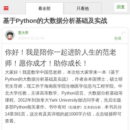
回复
看全部
只看他
基于Python的大数据分析基础及实战
普大帝
#
1
2024-3-18 21:44
收藏
你好！我是陪你一起进阶人生的范老
师！愿你成才！助你成长！
' I& g9 r r) |; Z6 J
大家好！我是数学中国范老师， 本次给大家带来一本《基于
Python的大数据分析基础及实战》，作者余本国博士，硕士研
究生导师，现工作于海南医学院生物医学信息与工程学院。中
北大学任教，主讲高等数学、Python语言、大数据分析基础等
课程。2012年到加拿大Yark Universily做访问学者，先后出版
多部Python相关著作。书中有对
本书共分
《红楼梦》文本的分析，
14章381页，这次有及其详细的超1000字介绍，点击链接即可
查看。
% t; ]$ r! Y/ O& Z8 q) [