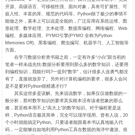
开源、高级语言、可移植性强、面向对象，具有可扩展性、可
嵌入性、丰富的库、规范的代码等。Python除了极少的事情不
能做之外，基本上可以说是全能的，广泛应用在系统运维、图
形处理、数学处理、文本处理、数据库编程、网络编程、Web
编程、多媒体应用、PYMO引擎(PYMO 全称为Python
Memories Off)、黑客编程、爬虫编写、机器学习、人工智能等
方面。
在学习数据分析类书籍之前，一定有许多“小白”跟当初的
笔者一样未战先怯:数据分析要用到那么多的数学知识，还要用
到编程知识，我能行吗?一提到“数学”，估计很多人连勇气都没
有了，直接就放弃了。另外对计算机编程的要求，很多人会问
是不是要对Python很精通才行?
其实这些多是误解。先来说说数学，如果仅仅做数据的一
般分析，那对数学知识的要求其实根本没有读者想象的那么
难，甚至根本用不上“高大上”的数学知识。对于编程更是这
样，Python语言极其简单，完全可以现学现用。曾有人说，20
个小时就能搞定Python。只要读者能跟着本书认真地输入代
码，一定能够自如地利用Python工具在数据的海洋中遨游。俗