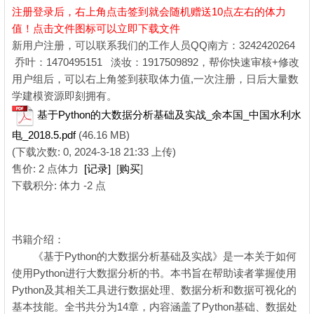
注册登录后，
右上角点击签到就会随机赠送10点左右的体力
值！点击文件图标可以立即下载文件
) w0 G% ^$ ?9 y0 @, n& P' `
新用户注册，可以联系我们的工作人员QQ南方：3242420264
乔叶：1470495151 淡妆：1917509892，帮你快速审核+修改
用户组后，可以右上角签到获取体力值,一次注册，日后大量数
学建模资源即刻拥有。
* w9 b. Y& B& f; q
基于Python的大数据分析基础及实战_余本国_中国水利水
电_2018.5.pdf
(46.16 MB)
(下载次数: 0, 2024-3-18 21:33 上传)
售价: 2 点体力
[记录]
[
购买
]
下载积分: 体力 -2 点
6 i" G: M; Y3 C# m' L c5 N
书籍介绍：
《基于Python的大数据分析基础及实战》是一本关于如何
使用Python进行大数据分析的书。本书旨在帮助读者掌握使用
Python及其相关工具进行数据处理、数据分析和数据可视化的
基本技能。全书共分为14章，内容涵盖了Python基础、数据处