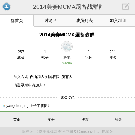
2014美赛MCMA题备战群群
群首页
讨论区
成员列表
加入群组
2014美赛MCMA题备战群
257
1
1
211
成员
帖子
群主
积分
排名
madio
加入方式:
自由加入
浏览权限:
所有人
请登录后申请加入！
成员动态
yangchunjing
上传了新图片
首页
注册
搜索
登录
标准版
© 数学建模网-数学中国 & Comsenz Inc.
电脑版