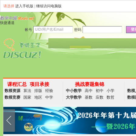
请选择
进入手机版
|
继续访问电脑版
快捷通道
登
帐号
密码
资讯
论坛
说说
群组
商务
课程汇总
项目承接
挑战赛题集锦
数模资源
算法
排版
经验
中小数学
高中
初中
小学
数模
数模竞赛
国家
地区
中学
大学数学
基数
应数
数哲
数模