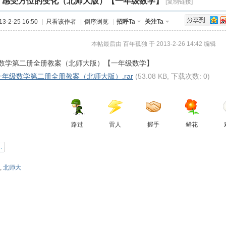
感受方位的变化（北师大版）【一年级数学】
[复制链接]
›
Q值法
规划
证书
数
-2-25 16:50
|
只看该作者
|
倒序浏览
|
招呼Ta
关注Ta
成绩
挑战赛
本帖最后由 百年孤独 于 2013-2-26 14:42 编辑
数学第二册全册教案（北师大版）【一年级数学】
年级数学第二册全册教案（北师大版）.rar
(53.08 KB, 下载次数: 0)
路过
雷人
握手
鲜花
,
北师大