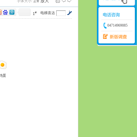
放大
字体大小:
正常
学建模
增加体力
比赛
#
电梯直达
1
04714969085
鸡蛋