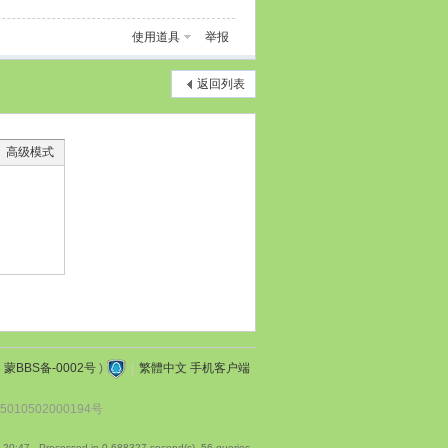
使用道具
举报
返回列表
高级模式
3 蒙BBS备-0002号
)
|
繁體中文
手机客户端
010502000194号
 20:47
, Processed in 0.688327 second(s), 56 queries .