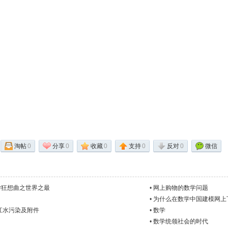
淘帖
0
分享
0
收藏
0
支持
0
反对
0
微信
学狂想曲之世界之最
•
网上购物的数学问题
•
为什么在数学中国建模网上
江水污染及附件
•
数学
•
数学统领社会的时代