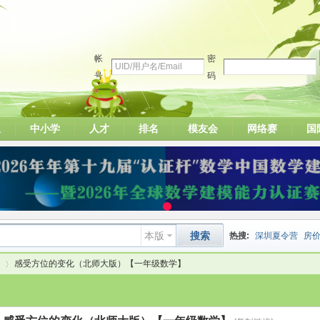
帐
密
号
码
组
中小学
人才
排名
模友会
网络赛
国
本版
搜索
热搜:
深圳夏令营
房
感受方位的变化（北师大版）【一年级数学】
数据挖掘
画图工具
国
夏令营
大数据
预测模