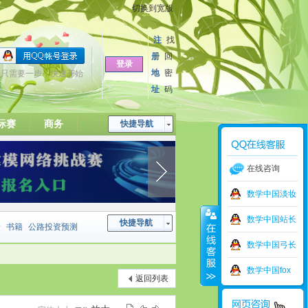
切换到宽版
注
找
册
回
登录
地
密
只需要一步，快速开始
址
码
际赛
商务
快捷导航
在线咨询
数学中国淡妆
数学中国站长
快捷导航
价
书籍
公路投资预测
数学中国弓长
家一等奖
大宗商品
数学中国fox
返回列表
型
元胞自动机
证书下载