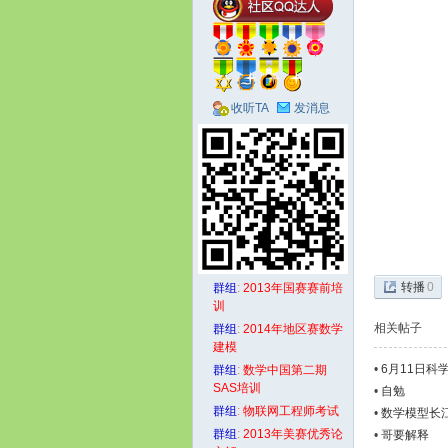
收听TA
发消息
模
转播
0
群组
:
2013年国赛赛前培
训
相关帖子
群组
:
2014年地区赛数学
建模
社
•
6月11日科
群组
:
数学中国第二期
SAS培训
•
自勉
群组
:
物联网工程师考试
•
数学模型长
群组
:
2013年美赛优秀论
•
哥要解释