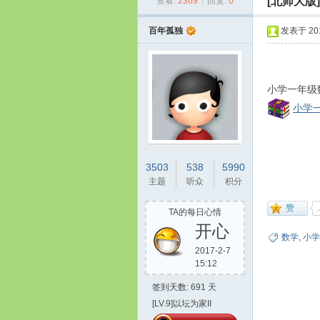
[北师大版]
查看:
2369
|
回复:
0
数
»
›
›
百年孤独
发表于 2013
小学一年级
小学一
学
3503
538
5990
主题
听众
积分
TA的每日心情
开心
数学
,
小学
2017-2-7
15:12
签到天数: 691 天
建
[LV.9]以坛为家II