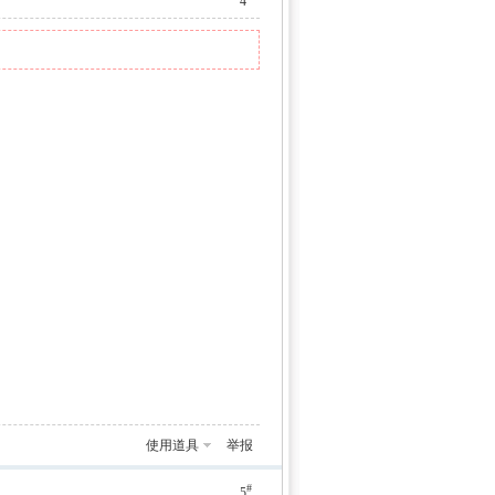
4
使用道具
举报
#
5