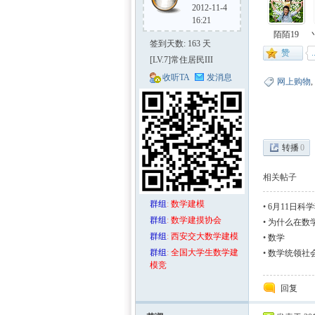
2012-11-4
16:21
陌陌19
签到天数: 163 天
[LV.7]常住居民III
收听TA
发消息
网上购物
,
区-
转播
0
相关帖子
群组
:
数学建模
•
6月11日科
群组
:
数学建摸协会
•
为什么在数
群组
:
西安交大数学建模
•
数学
群组
:
全国大学生数学建
•
数学统领社
模竞
数学
回复