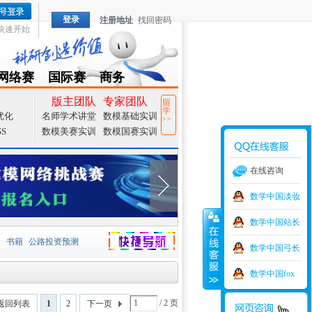
登录
注册地址
找回密码
快速开始
网络赛
国际赛
商务
TZMCM
CAMCM
Special
版主团队
专家团队
留
学
优化
名师学术讲堂
数模基础实训
>>
SS
数模美赛实训
数模国赛实训
在线咨询
数学中国淡妆
数学中国站长
价
书籍
公路投资预测
数学中国弓长
捷导航
家一等奖
大宗商品
数学中国fox
型
元胞自动机
证书下载
/ 2 页
返回列表
1
2
下一页