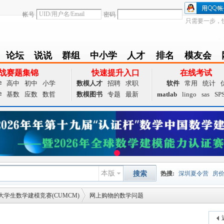
帐号
密码
只需要一步，
论坛
说说
群组
中小学
人才
排名
模友会
BBS
Follow
group
zxx
achieve
Ranklist
Club
战赛题集锦
快速提升入口
在线考试
学
高中
初中
小学
数模人才
招聘
求职
软件
常用
统计
学
基数
应数
数哲
数模图书
专题
最新
matlab
lingo
sas
SP
本版
搜索
热搜:
深圳夏令营
房
大学生数学建模竞赛(CUMCM)
网上购物的数学问题
数据挖掘
画图工具
国
夏令营
大数据
预测模