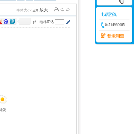
学建模
增加体力
比赛
放大
字体大小:
正常
#
电梯直达
1
04714969085
鸡蛋