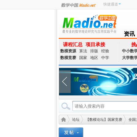
快捷通道
资讯
NEWS
课程汇总
项目承接
挑
数模资源
算法
排版
经验
中小数
数模竞赛
国家
地区
中学
大学数
论坛
【数模论坛】国家竞赛
全国