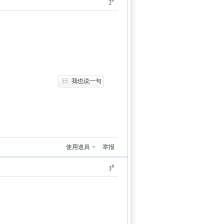
#
2
我也说一句
使用道具
举报
#
3