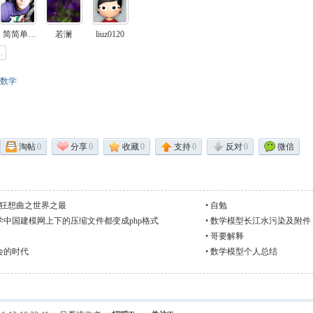
丶简简单单ヾ
若澜
liuz0120
数学
淘帖
0
分享
0
收藏
0
支持
0
反对
0
微信
学狂想曲之世界之最
•
自勉
学中国建模网上下的压缩文件都变成php格式
•
数学模型长江水污染及附件
•
哥要解释
会的时代
•
数学模型个人总结