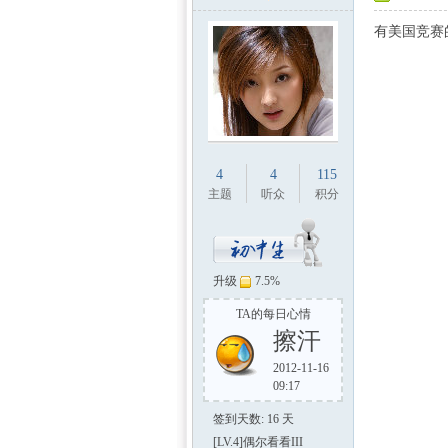
有美国竞赛
4
4
115
主题
听众
积分
升级
7.5%
TA的每日心情
擦汗
2012-11-16
09:17
签到天数: 16 天
[LV.4]偶尔看看III