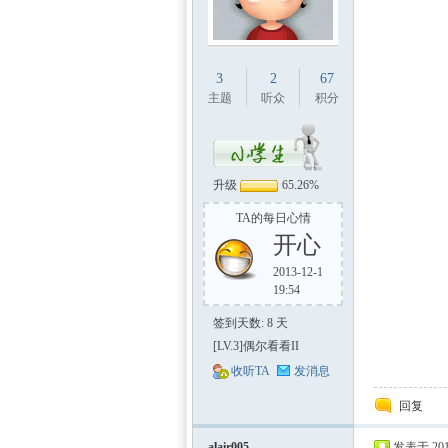
3
2
67
主题
听众
积分
升级
65.26%
TA的每日心情
开心
2013-12-1
19:54
签到天数: 8 天
[LV.3]偶尔看看II
收听TA
发消息
回复
alair005
发表于 2012