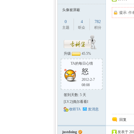
头像被屏蔽
提示:
作
0
4
782
主题
听众
积分
升级
45.5%
TA的每日心情
怒
2012-2-7
08:08
签到天数: 5 天
[LV.2]偶尔看看I
收听TA
发消息
回复
justdoing
发表于 2012