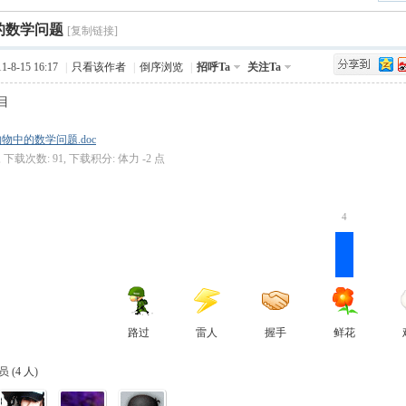
›
的数学问题
Q值法
规划
证书
数
[复制链接]
-8-15 16:17
|
只看该作者
|
倒序浏览
|
招呼Ta
关注Ta
成绩
挑战赛
目
物中的数学问题.doc
B, 下载次数: 91, 下载积分: 体力 -2 点
4
路过
雷人
握手
鲜花
 (
4 人
)