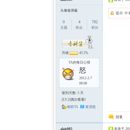
头像被屏蔽
提示:
作
0
4
782
主题
听众
积分
升级
45.5%
TA的每日心情
怒
2012-2-7
08:08
签到天数: 5 天
[LV.2]偶尔看看I
收听TA
发消息
回复
alair005
发表于 2012