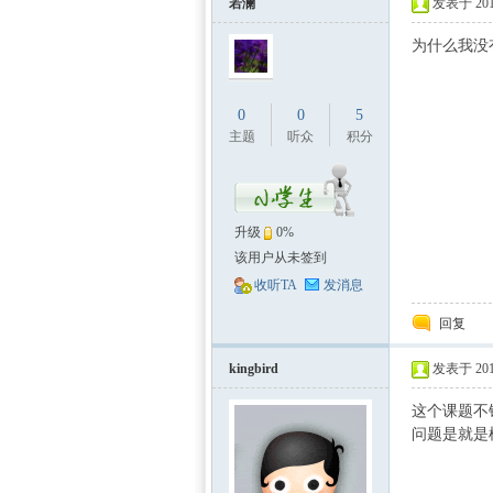
若澜
发表于 2011
为什么我没
0
0
5
主题
听众
积分
中国
升级
0%
该用户从未签到
收听TA
发消息
回复
kingbird
发表于 2011
这个课题不
问题是就是