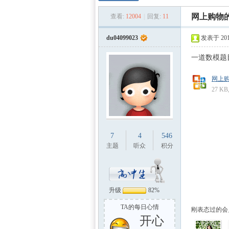
数学
»
›
›
网上购物
查看:
12004
|
回复:
11
du04099023
发表于 2011
一道数模题
网上购
27 K
建模
7
4
546
主题
听众
积分
升级
82%
TA的每日心情
刚表态过的会员
开心
社