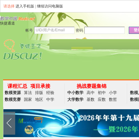
请选择
进入手机版
|
继续访问电脑版
快捷通道
登
帐号
密码
资讯
论坛
说说
群组
商务
课程汇总
项目承接
挑战赛题集锦
数模资源
算法
排版
经验
中小数学
高中
初中
小学
数模
数模竞赛
国家
地区
中学
大学数学
基数
应数
数哲
数模