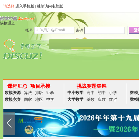
请选择
进入手机版
|
继续访问电脑版
快捷通道
登
帐号
密码
资讯
论坛
说说
群组
商务
课程汇总
项目承接
挑战赛题集锦
数模资源
算法
排版
经验
中小数学
高中
初中
小学
数模
数模竞赛
国家
地区
中学
大学数学
基数
应数
数哲
数模