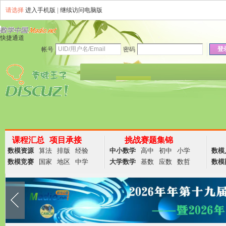
请选择
进入手机版
|
继续访问电脑版
快捷通道
登
帐号
密码
资讯
论坛
说说
群组
商务
课程汇总
项目承接
挑战赛题集锦
数模资源
算法
排版
经验
中小数学
高中
初中
小学
数模
数模竞赛
国家
地区
中学
大学数学
基数
应数
数哲
数模