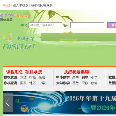
请选择
进入手机版
|
继续访问电脑版
快捷通道
登
帐号
密码
资讯
论坛
说说
群组
商务
课程汇总
项目承接
挑战赛题集锦
数模资源
算法
排版
经验
中小数学
高中
初中
小学
数模
数模竞赛
国家
地区
中学
大学数学
基数
应数
数哲
数模