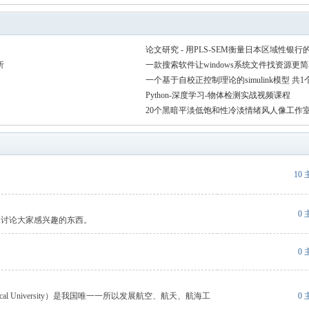
Q值法
规划
证书
数
论文研究 - 用PLS-SEM衡量日本区域性银
成绩
挑战赛
析
一款搜索软件让windows系统文件找资源更
一个基于自校正控制理论的simulink模型 共1
Python-深度学习-物体检测实战视频课程
20个黑暗平淡低饱和性冷淡情绪风人像工作室拍摄Lr
LUT.zip
10
0
，讨论大家感兴趣的东西。
0
echnical University）是我国唯一一所以发展航空、航天、航海工
0