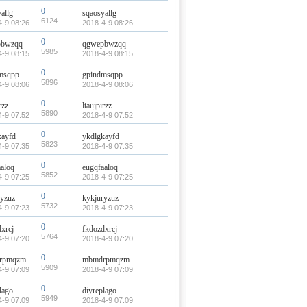
0
allg
sqaosyallg
6124
4-9 08:26
2018-4-9 08:26
0
pbwzqq
qgwepbwzqq
5985
4-9 08:15
2018-4-9 08:15
0
msqpp
gpindmsqpp
5896
4-9 08:06
2018-4-9 08:06
0
rzz
ltaujpirzz
5890
4-9 07:52
2018-4-9 07:52
0
kayfd
ykdlgkayfd
5823
4-9 07:35
2018-4-9 07:35
0
aaloq
eugqfaaloq
5852
4-9 07:25
2018-4-9 07:25
0
ryzuz
kykjuryzuz
5732
4-9 07:23
2018-4-9 07:23
0
xrcj
fkdozdxrcj
5764
4-9 07:20
2018-4-9 07:20
0
rpmqzm
mbmdrpmqzm
5909
4-9 07:09
2018-4-9 07:09
0
lago
diyreplago
5949
4-9 07:09
2018-4-9 07:09