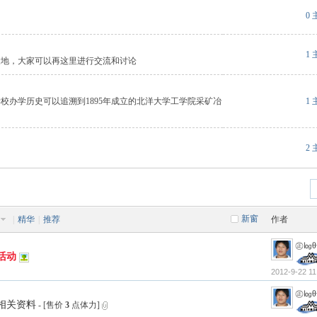
0
1
聚地，大家可以再这里进行交流和讨论
校办学历史可以追溯到1895年成立的北洋大学工学院采矿冶
1
2
新窗
|
精华
|
推荐
作者
㊣㏒
活动
2012-9-22 11
㊣㏒
的相关资料
- [售价
3
点体力]