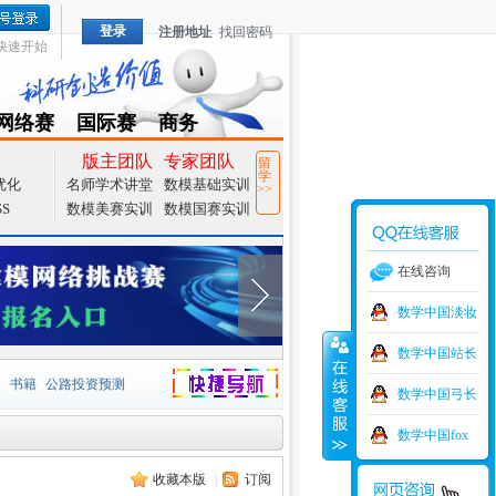
登录
注册地址
找回密码
快速开始
网络赛
国际赛
商务
TZMCM
CAMCM
Special
版主团队
专家团队
留
学
优化
名师学术讲堂
数模基础实训
>>
SS
数模美赛实训
数模国赛实训
在线咨询
数学中国淡妆
数学中国站长
价
书籍
公路投资预测
数学中国弓长
捷导航
家一等奖
大宗商品
数学中国fox
收藏本版
|
订阅
型
元胞自动机
证书下载