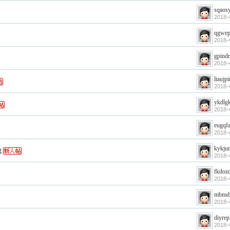
sqaosy
2018-
qgwe
2018-
gpind
2018-
ltaujpi
2018-
ykdlg
2018-
eugqf
2018-
kykju
g
2018-
fkdozd
2018-
mbmd
2018-
diyrep
2018-