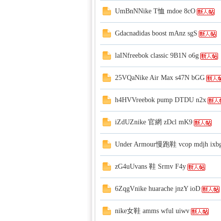
UmBnNNike T恤 mdoe 8cO
Gdacnadidas boost mAnz sgS
laINfreebok classic 9B1N o6g
25VQaNike Air Max s47N bGG
h4HVVreebok pump DTDU n2x
iZdUZnike 官網 zDcl mK9
Under Armour慢跑鞋 vcop mdjh ixb
zG4uUvans 鞋 Srmv F4y
6ZqgVnike huarache jnzY ioD
nike女鞋 amms wful uiwv