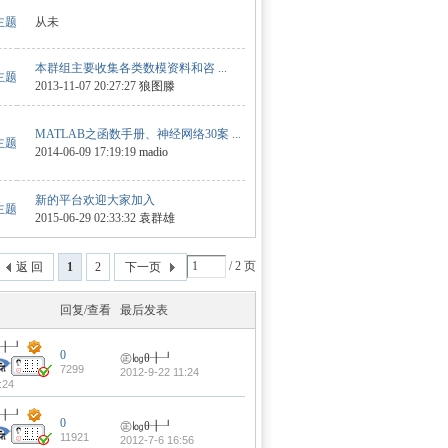
 主题
从未
本群组主要收集各类数模资料和咨 ...
 主题
2013-11-07 20:27:27
狼图滕
MATLAB之函数手册、神经网络30案 ...
 主题
2014-06-09 17:19:19
madio
新的平台欢迎大家加入
 主题
2015-06-29 02:33:32
袁群雄
/ 2 页
返 回
1
2
下一页
回复/查看
最后发表
θ╂┚
0
㊣㏒θ╂┚
7299
2012-9-22 11:24
:24
θ╂┚
0
㊣㏒θ╂┚
11921
2012-7-6 16:56