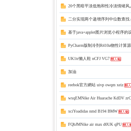
20个黑暗平淡低饱和性冷淡情绪风人像工作
二分实现两个递增序列中位数查找
基于java+applet图片浏览小程序
PyCharm版制冷剂R410a物性计算
UK1tr懶人鞋 nCFJ VG7
加油
reebok官方網站 uivp owqm xeiz
wxqEMNike Air Huarache KdDV zr
xciYoadidas nmd B194 BMW
FQbJMNike air max d0UK qPU