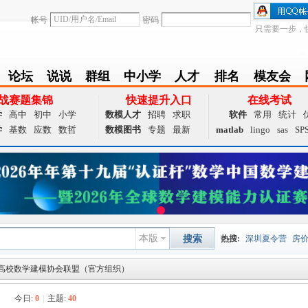
帐号
密码
只需要一步，
论坛
说说
群组
中小学
人才
排名
模友会
BBS
Follow
group
zxx
achieve
Ranklist
Club
战赛题集锦
快速提升入口
在线考试
学
高中
初中
小学
数模人才
招聘
求职
软件
常用
统计
学
基数
应数
数哲
数模图书
专题
最新
matlab
lingo
sas
SP
本版
搜索
热搜:
深圳夏令营
房
高校数学建模协会联盟（官方组织）
数据挖掘
画图工具
国
）
今日:
0
|
主题:
40
夏令营
大数据
预测模