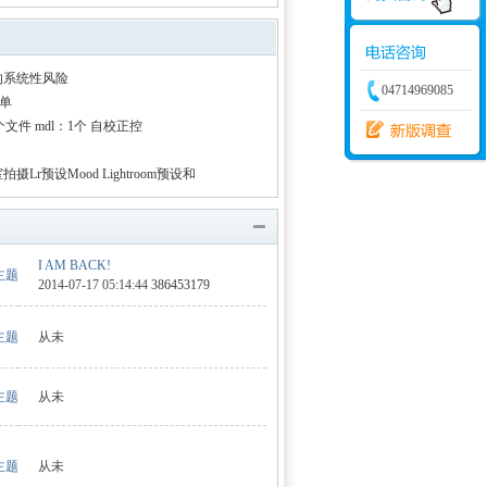
学建模
增加体力
比赛
行的系统性风险
04714969085
简单
个文件 mdl：1个 自校正控
预设Mood Lightroom预设和
I AM BACK!
 主题
2014-07-17 05:14:44
386453179
 主题
从未
 主题
从未
 主题
从未