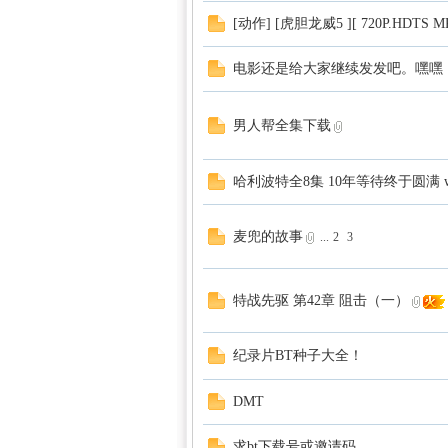
[动作] [虎胆龙威5 ][ 720P.HDTS 
电影还是给大家继续发发吧。嘿嘿，
男人帮全集下载
哈利波特全8集 10年等待终于圆满 wi
麦兜的故事
...
2
3
特战先驱 第42章 阻击（一）
纪录片BT种子大全！
DMT
求bt下载号或邀请码