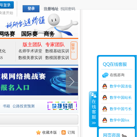
登录
注册地址
找回密码
快速开始
网络赛
国际赛
商务
TZMCM
CAMCM
Special
版主团队
专家团队
留
学
优化
名师学术讲堂
数模基础实训
>>
SS
数模美赛实训
数模国赛实训
在线咨询
数学中国淡妆
数学中国站长
价
书籍
公路投资预测
数学中国弓长
捷导航
家一等奖
大宗商品
数学中国fox
收藏本版
|
订阅
型
元胞自动机
证书下载