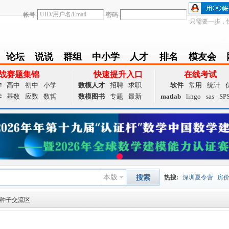
帐号
密码
只需要一步，
论坛
说说
群组
中小学
人才
排名
模友会
BBS
Follow
group
zxx
achieve
Ranklist
Club
战赛题集锦
快速提升入口
在线考试
学
高中
初中
小学
数模人才
招聘
求职
软件
常用
统计
学
基数
应数
数哲
数模图书
专题
最新
matlab
lingo
sas
SP
本版
搜索
热搜:
深圳夏令营
房
载种子交流区
数据挖掘
画图工具
国
夏令营
大数据
预测模