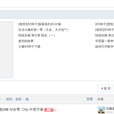
Q值法
规划
证书
数
成绩
挑战赛
[推荐][BT种子]探索系列共183集
[BT种子]壁纸
生活大爆炸第一季（又名，天才也**）
[推荐][BT种
特战先驱 第42章 阻击（一）
特战先驱 第4
麦兜的故事
辛普森一家种
大量BT种子下载
如何打开数学
返 回
新窗
|
精华
|
推荐
|
作者
风飘
ⅡⅢ Ⅳ全季.720p.中英字幕
2014-