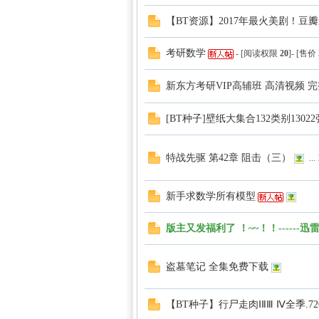
【BT资源】2017年最火美剧！豆瓣
考研数学
- [阅读权限
20
]- [售价
新东方考研VIP高辅班 高清视频 
中国
[BT种子]壁纸大集合132类别13022
特战先驱 第42章 阻击（三）
...
新手求数学所有模型
版主又发福利了 ！~~！！-----
盗墓笔记 全集免费下载
【BT种子】行尸走肉ⅠⅡⅢ Ⅳ全季.72