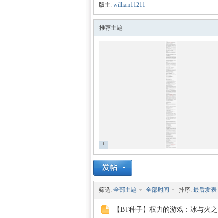
版主:
william11211
数学
»
›
›
推荐主题
建模
1
筛选:
全部主题
全部时间
排序:
最后发表
社
【BT种子】权力的游戏：冰与火之歌Ⅰ