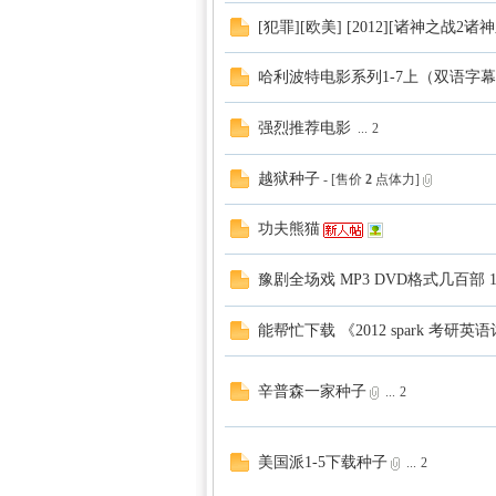
[犯罪][欧美] [2012][诸神之战2诸神
哈利波特电影系列1-7上（双语字
强烈推荐电影
...
2
越狱种子
- [售价
2
点体力]
功夫熊猫
豫剧全场戏 MP3 DVD格式几百部 1
能帮忙下载 《2012 spark 
辛普森一家种子
...
2
美国派1-5下载种子
...
2