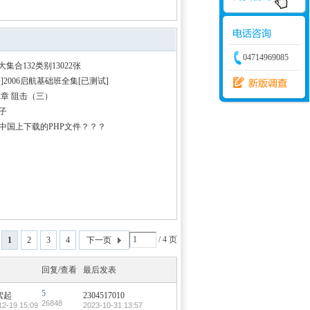
学建模
增加体力
比赛
04714969085
大集合132类别13022张
子]2006启航基础班全集[已测试]
2章 阻击（三）
子
中国上下载的PHP文件？？？
/ 4 页
1
2
3
4
下一页
回复/查看
最后发表
5
絮起
2304517010
26848
12-19 15:09
2023-10-31 13:57