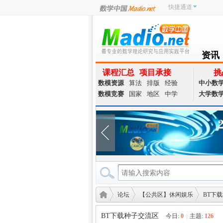
快捷通道
资讯
NEWS
课程汇总
项目承接
挑
数模资源
算法
排版
经验
中小数
数模竞赛
国家
地区
中学
大学数
论坛
【公共区】休闲娱乐
BT下
BT下载种子交流区
今日:
0
|
主题:
126