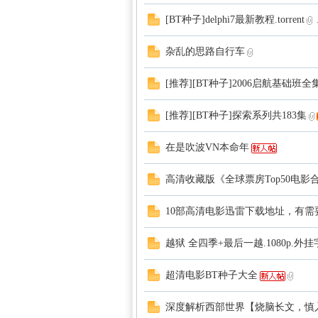
[BT种子]delphi7最新教程.torrent
.
杂乱的思路自行车
[推荐][BT种子]2006启航基础班全
[推荐][BT种子]探索系列共183集
区-
在是吹波VN本命年
高清收藏版《全球票房Top50电影
10部高清电影迅雷下载地址，有需
越狱 全四季+最后一越.1080p.外
数学
超清电影BT种子大全
深度解析西部世界【烧脑长文，慎