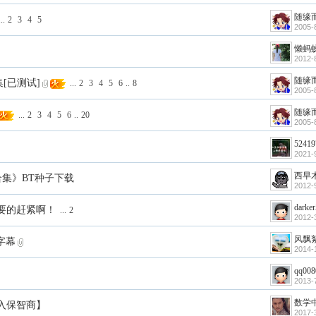
随缘
..
2
3
4
5
2005-
懒蚂
2012-
随缘
集[已测试]
...
2
3
4
5
6
..
8
2005-
随缘
...
2
3
4
5
6
..
20
2005-
52419
2021-
西早
合集》BT种子下载
2012-
darke
要的赶紧啊！
...
2
2012-
风飘
挂字幕
2014-
qq008
2013-
数学
入保智商】
2017-