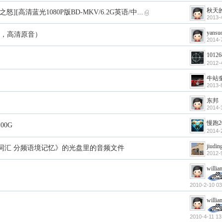
秋天的
之怒][高清蓝光1080P版BD-MKV/6.2G英语/中...
2013-
yansuo
幕，高清原音）
2014-
10126
2012-
牛站
2013-
东邦
2014-
慢跑2
00G
2014-
jiudin
考研英语词汇 分频语境记忆》的光盘里的音频文件
2012-
willi
2010-2-10 03
willi
2010-4-11 13