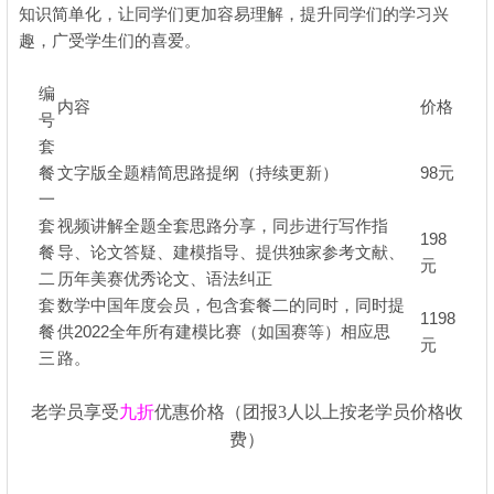
知识简单化，让同学们更加容易理解，提升同学们的学习兴
趣，广受学生们的喜爱。
编
内容
价格
号
套
餐
文字版全题精简思路提纲（持续更新）
98元
一
套
视频讲解全题全套思路分享，同步进行写作指
198
餐
导、论文答疑、建模指导、提供独家参考文献、
元
二
历年美赛优秀论文、语法纠正
套
数学中国年度会员，包含套餐二的同时，同时提
1198
餐
供2022全年所有建模比赛（如国赛等）相应思
元
三
路。
老学员享受
九
折
优惠价格（团报3人以上按老学员价格收
费）