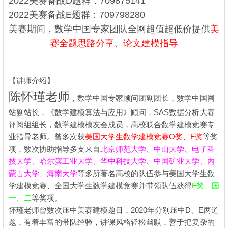
2022美赛备战D题群：709875141
2022美赛备战E题群：709798280
美赛期间，数学中国专家团队全网超值超低价提供
美
赛全题思路分享、论文建模指导
【讲师介绍】
陈怀瑾老师
，数学中国专家顾问团副团长，数学中国网
站副站长，《数学建模算法与应用》顾问，SAS数据分析大赛
评阅组组长，数学建模模友会成员，高校联合数学建模竞赛专
业指导老师。曾多次获
美国大学生数学建模竞赛O奖、F奖
等奖
项，数次协助指导多支来自
北京师范大学、中山大学、电子科
技大学、哈尔滨工业大学、华中科技大学、中国矿业大学、内
蒙古大学、海南大学
等多所著名高校的队伍参与美国大学生数
学建模竞赛、全国大学生数学建模竞赛并带领队伍获得
F奖、国
一、二
等奖项。
怀瑾老师曾数次压中美赛建模题目，2020年分别压中D、E两道
题，有着丰富的带队经验，讲课风格轻松幽默，善于把复杂的