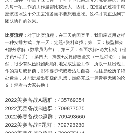
为每一项工作的工作量都比较庞大，因此，在准备的过程中就
应该按照这个分工去准备而不要想着通吃。这样才真正达到了
团队协作的效果。
比赛流程：
对于比赛流程，在三天的国赛里，我们应该用这样
+
一种安排方式：
第一天：定题
资料查找；
第二天：模型框架
+
+
部分求解（数学员为主）；
第三天：全面求解
论文初稿（程
+
+
序员
写手）；
第四天：摘要
反复修改全文（一起讨论）；
当
然，很少有队伍能如此顺利地完成这些工作，所以一旦出现工
作的落后或超前，都不要惊慌或者沾沾自喜，往往是经历了绝
处逢生，才能迸发出积极的思想，最终完成一篇青春无悔的论
文！
笔者与大家共勉！
2022美赛备战A题群：435769354
2022美赛备战B题群：709877575
2022美赛备战C题群：709493660
2022美赛备战F题群：709798280