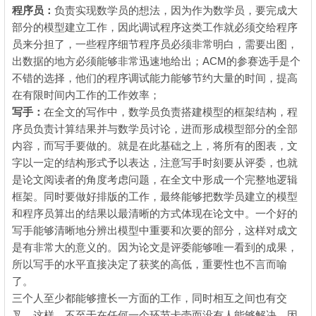
程序员：
负责实现数学员的想法，因为作为数学员，要完成大
部分的模型建立工作，因此调试程序这类工作就必须交给程序
员来分担了，一些程序细节程序员必须非常明白，需要出图，
ACM
出数据的地方必须能够非常迅速地给出；
的参赛选手是个
不错的选择，他们的程序调试能力能够节约大量的时间，提高
在有限时间内工作的工作效率；
写手：
在全文的写作中，数学员负责搭建模型的框架结构，程
序员负责计算结果并与数学员讨论，进而形成模型部分的全部
内容，而写手要做的。就是在此基础之上，将所有的图表，文
字以一定的结构形式予以表达，注意写手时刻要从评委，也就
是论文阅读者的角度考虑问题，在全文中形成一个完整地逻辑
框架。同时要做好排版的工作，最终能够把数学员建立的模型
和程序员算出的结果以最清晰的方式体现在论文中。一个好的
写手能够清晰地分辨出模型中重要和次要的部分，这样对成文
是有非常大的意义的。因为论文是评委能够唯一看到的成果，
所以写手的水平直接决定了获奖的高低，重要性也不言而喻
了。
三个人至少都能够擅长一方面的工作，同时相互之间也有交
叉，这样，不至于在任何一个环节卡壳而没有人能够解决。因