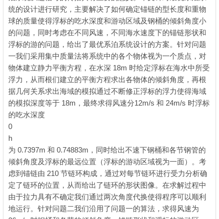
统的设计进行研究，主要解决了如何确定锚链的型长度和重物
球的质量使得浮标的吃水深度和游动区域及钢桶的倾斜角度小
的问题，同时考虑在不同风速，不同海水速度下的锚链形状和
浮标的游的问题，给出了最优系泊系统设计的方案。针对问题
一我们采用集中质量法将系统中的各个物体视为一个质点，对
物体建立静力平衡方程，在水深 18m 时给定浮标在海水中所受
浮力，从而根们建立的平衡方程求出各物体的倾斜角度，再根
据几何关系求出海域的模拟通过不断修正浮标的浮力使得海域
的模拟深度等于 18m，最终求得风速分12m/s 和 24m/s 时浮标
的吃水深度
0
) J9 G3 `% r8 V6 P5 l- m
h
% @% Z8 \, S2 X5 c' G3 \9 l
为 0.7397m 和 0.74883m，同时给出不速下钢桶和各节钢管的
倾斜角度及浮标的最远位置（浮标的游动区域视为一面）。考
虑到锚链由 210 节链环构成，通过对每节链环进行受力分析确
定了链环的位置，从而给出了链环的形状图像。在求解过程中
由于拉力具有不确定我们通过两次角度代换使得程序可以顺利
地运行。针对问题二我们沿用了问题一的算法，求得风速为