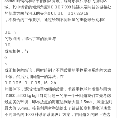
36m/s 时钢桶和各节的倾斜角度，锚链形状和浮标的游动区
域。其中钢管的倾斜角度0    7.998 锚链末端与锚的链接处
的切线方向与河床的夹角0 0     17.829 16
，不符合的工作要求。通过绘制不同质量的重物球分别和0
7 Q-
y$ ]7 {8 i- A1 u
 , ,h
" k8 b5 Y% L% H" R
的散点图，得出了重的质量与
8 e2 l6 z7 t5 p- L. @' C7 a
 ,
1 q: W) f1 m5 V. s$ M; i1 l
成负相关，与
( G' n7 Q4 h) w( o/ K4 `- N
0
5 @9 ?* ^. R: W- N' R& O
h
成正相关的结论，同时绘制了不同质量的重物系泊系统的大致
图像。然后沿用问题一的算法，在
    5 ,    5 , 16 , 2 h
4 n! |8 ?: a3 m8 E3 L8 H
的限件下，逐渐增加重物桶的质量，求得重物球的质量范围为
1800 ,5200 kg kg 针对问题三的第一个子问题我们首先考虑
最恶劣的环境，即布放点的海度达到最大值 1.5m/s、风速达到
最大值 36m/s。接着利用穷举法给出了锚链长度和重物球质量
不同组合的 1000 种系泊系统设计方案，在问题 2 的限下遴选