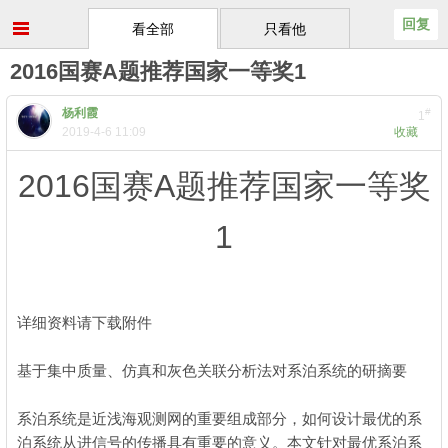
回复
看全部
只看他
2016国赛A题推荐国家一等奖1
杨利霞
#
1
2019-4-6 11:09
收藏
2016国赛A题推荐国家一等奖
1
! a" b. j% z/ t. ?! D+ U' I
. K( l6 A# ^- N% L% X" r* O
详细资料请下载附件
9 G+ C5 D3 z/ v c, [
基于集中质量、仿真和灰色关联分析法对系泊系统的研摘要
+
O8 \" j0 o. T1 S6 |; O" u$ L
系泊系统是近浅海观测网的重要组成部分，如何设计最优的系
泊系统从进信号的传播具有重要的意义。本文针对最优系泊系