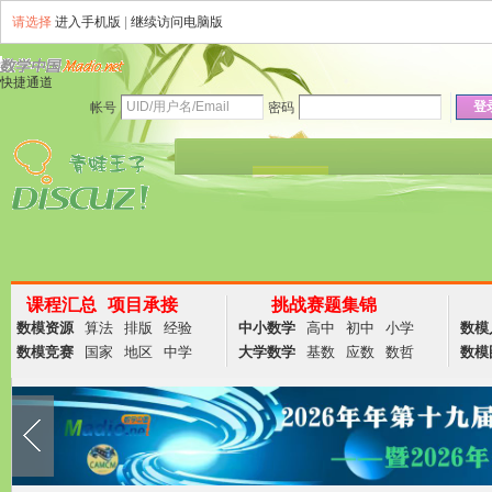
请选择
进入手机版
|
继续访问电脑版
快捷通道
登
帐号
密码
资讯
论坛
说说
群组
商务
课程汇总
项目承接
挑战赛题集锦
数模资源
算法
排版
经验
中小数学
高中
初中
小学
数模
数模竞赛
国家
地区
中学
大学数学
基数
应数
数哲
数模